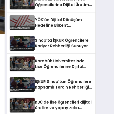
Öğrencilerine Dijital Üretim
ve Yapay Zeka Eğitimi
Veriyor
YÖK’ün Dijital Dönüşüm
Hedefine Bilkent
Üniversitesi’nden Bilişim
Uzmanı Desteği
Sinop’ta İŞKUR Öğrencilere
Kariyer Rehberliği Sunuyor
Karabük Üniversitesinde
Lise Öğrencilerine Dijital
Üretim ve Yapay Zeka
Eğitimi Veriliyor
İŞKUR Sinop’tan Öğrencilere
Kapsamlı Tercih Rehberliği
Başladı
KBÜ’de lise öğrencileri dijital
üretim ve yapay zeka
eğitimi alıyor