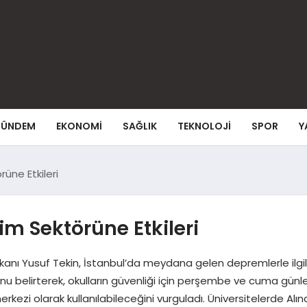
ÜNDEM
EKONOMI
SAĞLIK
TEKNOLOJI
SPOR
Y
üne Etkileri
im Sektörüne Etkileri
 Bakanı Yusuf Tekin, İstanbul’da meydana gelen depremlerle ilg
nu belirterek, okulların güvenliği için perşembe ve cuma günleri 
kezi olarak kullanılabileceğini vurguladı. Üniversitelerde Al