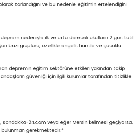
olarak zorlandığını ve bu nedenle eğitimin ertelendiğini
 deprem nedeniyle ilk ve orta dereceli okulların 2 gün tatil
ışan bazı gruplara, özellikle engelli, hamile ve çocuklu
nan depremin eğitim sektörüne etkileri yakından takip
daşların güvenliği için ilgili kurumlar tarafından titizlikle
e, sondakika-24.com veya eğer Mersin kelimesi geçiyorsa,
fta bulunman gerekmektedir.*