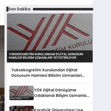
Son Dakika
Yuksekogretim Kurulundan Dijital
Donusum Hamlesi Bilisim Uzmanlari
Yetistiriliyor
YÖK Dijital Dönüşüme
Odaklandı Bilişim Uzmanları
Yetiştiriliyor
Karabük Üniversitesi Lise