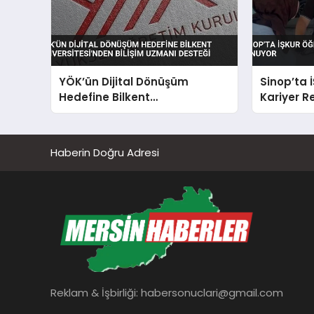
YÖK’ün Dijital Dönüşüm
Sinop’ta 
Hedefine Bilkent
Kariyer R
Üniversitesi’nden Bilişim
Uzmanı Desteği
Haberin Doğru Adresi
Reklam & İşbirliği:
habersonuclari@gmail.com