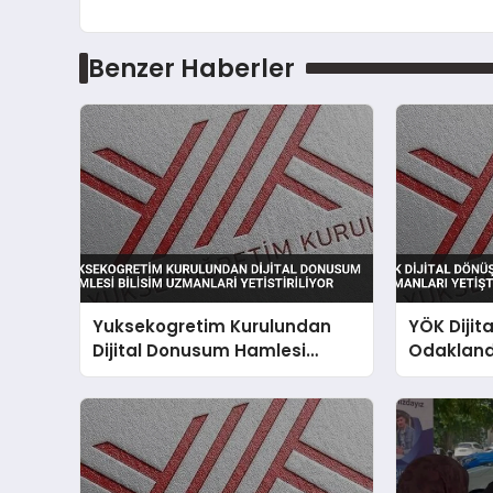
Benzer Haberler
Yuksekogretim Kurulundan
YÖK Diji
Dijital Donusum Hamlesi
Odaklandı
Bilisim Uzmanlari Yetistiriliyor
Yetiştirili