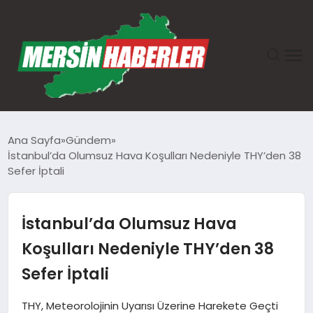
ANASAYFA
Ana Sayfa
Gündem
İstanbul’da Olumsuz Hava Koşulları Nedeniyle THY’den 38
GÜNDEM
Sefer İptali
EKONOMI
İstanbul’da Olumsuz Hava
SAĞLIK
Koşulları Nedeniyle THY’den 38
Sefer İptali
TEKNOLOJI
THY, Meteorolojinin Uyarısı Üzerine Harekete Geçti
SPOR