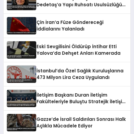
Dedetaş’a Yapı Ruhsatı Usulsüzlüğü
Soruşturması Kapsamında Gözaltı
Çin İran’a Füze Göndereceği
İddialarını Yalanladı
Eski Sevgilisini Öldürüp İntihar Etti
Yalova’da Dehşet Anları Kamerada
İstanbul’da Özel Sağlık Kuruluşlarına
473 Milyon Lira Ceza Uygulandı
İletişim Başkanı Duran İletişim
Fakülteleriyle Buluştu Stratejik İletişim
Vizyonunu Paylaştı
Gazze’de İsrail Saldırıları Sonrası Halk
Açlıkla Mücadele Ediyor