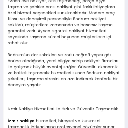
Evden eve nakliyat, ofis taşımacılığı, parça eşya
taşıma ve şehirler arası nakliyat gibi farklı ihtiyaçlara
özel hizmet seçenekleri sunulmaktadır. Modern araç
filosu ve deneyimli personeliyle Bodrum nakliyat
sektörü, müşterilere zamanında ve hasarsız taşıma
garantisi verir. Ayrıca sigortalı nakliyat hizmetleri
sayesinde taşınma süreci boyunca müşterilerin içi
rahat olur.
Bodrum’un dar sokakları ve zorlu coğrafi yapısı göz
önüne alındığında, yerel bilgiye sahip nakliyat firmaları
ile çalışmak büyük avantaj sağlar. Güvenilir, ekonomik
ve kaliteli taşımacılık hizmetleri sunan Bodrum nakliyat
şirketleri, taşınma stresini en aza indirerek konforlu bir
deneyim yaşatır.
İzmir Nakliye Hizmetleri ile Hızlı ve Güvenilir Taşımacılık
İzmir nakliye
hizmetleri, bireysel ve kurumsal
taşımacılık ihtiyaçlarına profesyonel çözümler sunar.