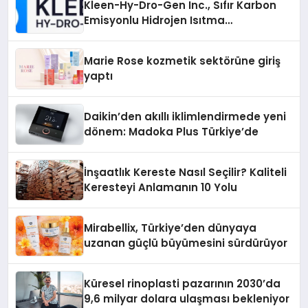
Kleen-Hy-Dro-Gen Inc., Sıfır Karbon
Emisyonlu Hidrojen Isıtma
Teknolojisinde ISO ve TSSA
Düzenleyici Onaylarını Aldı
Marie Rose kozmetik sektörüne giriş
yaptı
Daikin’den akıllı iklimlendirmede yeni
dönem: Madoka Plus Türkiye’de
İnşaatlık Kereste Nasıl Seçilir? Kaliteli
Keresteyi Anlamanın 10 Yolu
Mirabellix, Türkiye’den dünyaya
uzanan güçlü büyümesini sürdürüyor
Küresel rinoplasti pazarının 2030’da
9,6 milyar dolara ulaşması bekleniyor