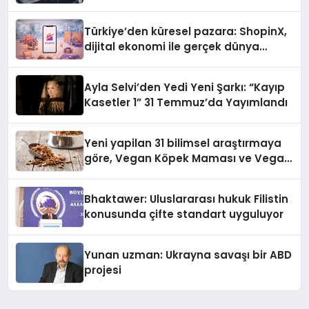
Türkiye’den küresel pazara: ShopinX,
dijital ekonomi ile gerçek dünya
alışverişini bir araya getirmeyi
hedefliyor
Ayla Selvi’den Yedi Yeni Şarkı: “Kayıp
Kasetler 1” 31 Temmuz’da Yayımlandı
Yeni yapilan 31 bilimsel araştırmaya
göre, Vegan Köpek Maması ve Vegan
Kedi Mamasının İyi Sindirildiğini
Ortaya Koydu
Bhaktawer: Uluslararası hukuk Filistin
konusunda çifte standart uyguluyor
Yunan uzman: Ukrayna savaşı bir ABD
projesi