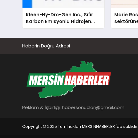
Kleen-Hy-Dro-Gen Inc., Sıfır
Marie Ro
Karbon Emisyonlu Hidrojen
sektörüne
Isıtma Teknolojisinde ISO ve
TSSA Düzenleyici Onaylarını
Aldı
Haberin Doğru Adresi
Reklam & İşbirliği:
habersonuclari@gmail.com
Copyright © 2025 Tüm hakları MERSİNHABERLER 'de saklıdır