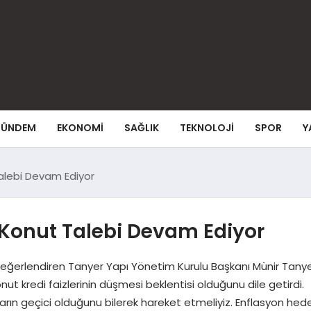
ÜNDEM
EKONOMI
SAĞLIK
TEKNOLOJI
SPOR
Y
 Talebi Devam Ediyor
r; Konut Talebi Devam Ediyor
ğerlendiren Tanyer Yapı Yönetim Kurulu Başkanı Münir Tanyer,
 konut kredi faizlerinin düşmesi beklentisi olduğunu dile ge
ın geçici olduğunu bilerek hareket etmeliyiz. Enflasyon hedef