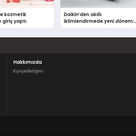
se kozmetik
Daikin’den akıllı
 giriş yaptı
iklimlendirmede yeni dönem:
Madoka Plus Türkiye’de
Hakkımızda
Künye
İletişim
.