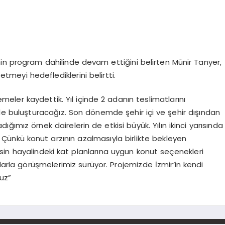
in program dahilinde devam ettiğini belirten Münir Tanyer,
 etmeyi hedeflediklerini belirtti.
emeler kaydettik. Yıl içinde 2 adanın teslimatlarını
yle buluşturacağız. Son dönemde şehir içi ve şehir dışından
ımız örnek dairelerin de etkisi büyük. Yılın ikinci yarısında
Çünkü konut arzının azalmasıyla birlikte bekleyen
esin hayalindeki kat planlarına uygun konut seçenekleri
alarla görüşmelerimiz sürüyor. Projemizde İzmir’in kendi
uz”