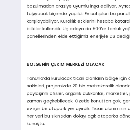
bozulmadan araziye uyumlu inşa ediliyor. Ayrıca 
taşıyacak biçimde yapıldı. Ev sahipleri bu panelle
karşılayabiliyor. Kuraklık etkilerini hesaba k
bitkiler kullandık. Üç adaya da 500’er tonluk y
panellerinden elde ettiğimiz enerjiyle DS dediği
BÖLGENİN ÇEKİM MERKEZİ OLACAK
TanUrla’da kurulacak ticari alanların bölge için
sakinleri, projemizde 20 bin metrekarelik alanda
paylaşımlı ofisler, organik dükkanlar, marketle
zaman geçirebilecek. Özetle konuttan çok, ger
ev için bir otopark yer ayırdık. Ticari alanımız
her yeri bu sıkıntıdan dolayı açık otoparka dön
konuştu.