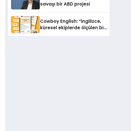
savaşı bir ABD projesi
Cowboy English: “İngilizce,
küresel ekiplerde ölçülen bir
iş yetkinliğine dönüşüyor”