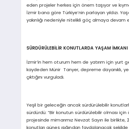
eden projeler herkes için önem taşıyor ve kıymet
İzmir bana göre Türkiye’nin parlayan yıldızı. Yaşa
yakınlığı nedeniyle nitelikli göç almaya devam 
SÜRDÜRÜLEBİLİR KONUTLARDA YAŞAM İMKANI
İzmir’in hem oturum hem de yatırım için yurt g
kaydeden Münir Tanyer, depreme dayanıklı, yeşi
çıktığını vurguladı.
Yeşil bir geleceğin ancak sürdürülebilir konutl
sürdürdü: “Bir konutun sürdürülebilir olması içi
projesinde mimarımız Nevzat Sayın ile birlikte,
konutları güneş ışığından faydalanacak şekilde