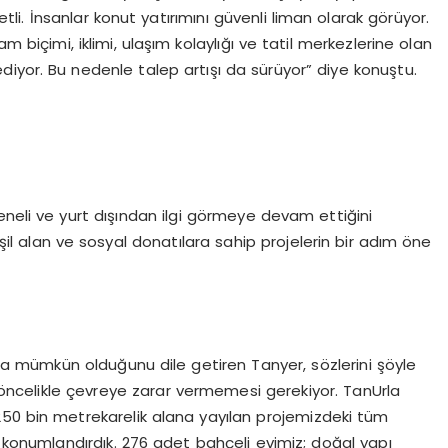
li. İnsanlar konut yatırımını güvenli liman olarak görüyor.
m biçimi, iklimi, ulaşım kolaylığı ve tatil merkezlerine olan
ediyor. Bu nedenle talep artışı da sürüyor” diye konuştu.
eneli ve yurt dışından ilgi görmeye devam ettiğini
l alan ve sosyal donatılara sahip projelerin bir adım öne
arla mümkün olduğunu dile getiren Tanyer, sözlerini şöyle
n öncelikle çevreye zarar vermemesi gerekiyor. TanUrla
 250 bin metrekarelik alana yayılan projemizdeki tüm
 konumlandırdık. 276 adet bahçeli evimiz; doğal yapı