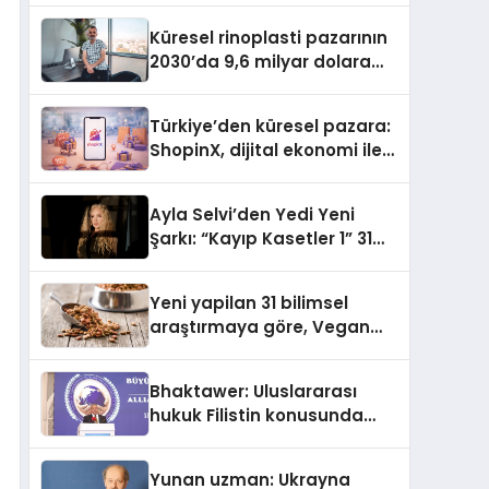
Küresel rinoplasti pazarının
2030’da 9,6 milyar dolara
ulaşması bekleniyor
Türkiye’den küresel pazara:
ShopinX, dijital ekonomi ile
gerçek dünya alışverişini bir
araya getirmeyi hedefliyor
Ayla Selvi’den Yedi Yeni
Şarkı: “Kayıp Kasetler 1” 31
Temmuz’da Yayımlandı
Yeni yapilan 31 bilimsel
araştırmaya göre, Vegan
Köpek Maması ve Vegan
Kedi Mamasının İyi
Bhaktawer: Uluslararası
Sindirildiğini Ortaya Koydu
hukuk Filistin konusunda
çifte standart uyguluyor
Yunan uzman: Ukrayna