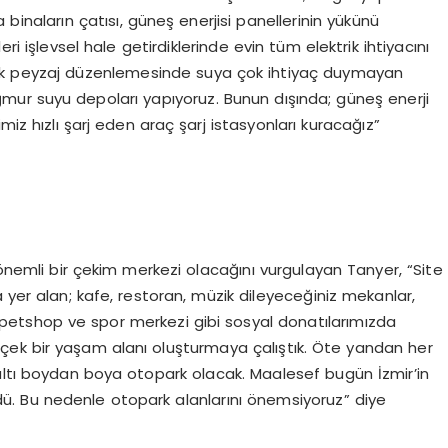
binaların çatısı, güneş enerjisi panellerinin yükünü
ri işlevsel hale getirdiklerinde evin tüm elektrik ihtiyacını
atarak peyzaj düzenlemesinde suya çok ihtiyaç duymayan
ağmur suyu depoları yapıyoruz. Bunun dışında; güneş enerji
miz hızlı şarj eden araç şarj istasyonları kuracağız”
 önemli bir çekim merkezi olacağını vurgulayan Tanyer, “Site
 yer alan; kafe, restoran, müzik dileyeceğiniz mekanlar,
r, petshop ve spor merkezi gibi sosyal donatılarımızda
çek bir yaşam alanı oluşturmaya çalıştık. Öte yandan her
ın altı boydan boya otopark olacak. Maalesef bugün İzmir’in
dü. Bu nedenle otopark alanlarını önemsiyoruz” diye