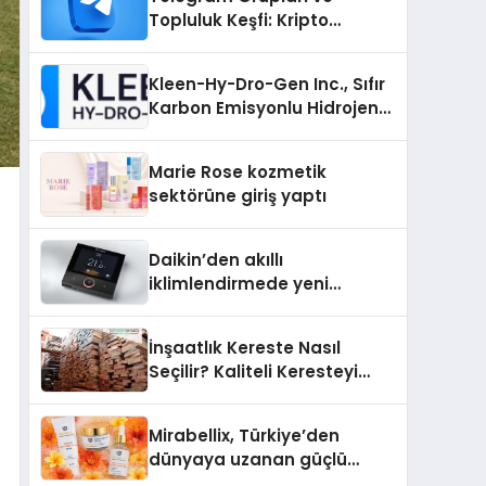
Topluluk Keşfi: Kripto
Topluluklarını Telegram’da
Keşfetmek
Kleen-Hy-Dro-Gen Inc., Sıfır
Karbon Emisyonlu Hidrojen
Isıtma Teknolojisinde ISO ve
TSSA Düzenleyici Onaylarını
Marie Rose kozmetik
Aldı
sektörüne giriş yaptı
Daikin’den akıllı
iklimlendirmede yeni
dönem: Madoka Plus
Türkiye’de
İnşaatlık Kereste Nasıl
Seçilir? Kaliteli Keresteyi
Anlamanın 10 Yolu
Mirabellix, Türkiye’den
dünyaya uzanan güçlü
büyümesini sürdürüyor