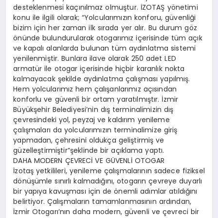
desteklenmesi kaçınılmaz olmuştur. İZOTAŞ yönetimi
konu ile ilgili olarak; “Yolcularımızın konforu, güvenliği
bizim için her zaman ilk sırada yer alır. Bu durum göz
önünde bulundurularak otogarımız içerisinde tüm açık
ve kapalı alanlarda bulunan tüm aydınlatma sistemi
yenilenmiştir. Bunlara ilave olarak 250 adet LED
armatür ile otogar içerisinde hiçbir karanlık nokta
kalmayacak şekilde aydınlatma çalışması yapılmış.
Hem yolcularımız hem çalışanlarımız açısından
konforlu ve güvenli bir ortam yaratılmıştır. İzmir
Büyükşehir Belediyesi’nin dış terminalimizin dış
çevresindeki yol, peyzaj ve kaldırım yenileme
çalışmaları da yolcularımızın terminalimize giriş
yapmadan, çehresini oldukça geliştirmiş ve
güzelleştirmiştir”şeklinde bir açıklama yaptı.
DAHA MODERN ÇEVRECİ VE GÜVENLİ OTOGAR
İzotaş yetkilileri, yenileme çalışmalarının sadece fiziksel
dönüşümle sınırlı kalmadığını, otogarın çevreye duyarlı
bir yapıya kavuşması için de önemli adımlar atıldığını
belirtiyor. Çalışmaların tamamlanmasının ardından,
İzmir Otogarı’nın daha modern, güvenli ve çevreci bir