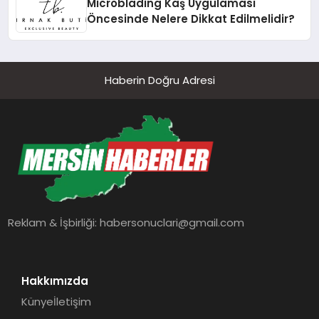
Microblading Kaş Uygulaması
Öncesinde Nelere Dikkat Edilmelidir?
Haberin Doğru Adresi
Reklam & İşbirliği:
habersonuclari@gmail.com
Hakkımızda
Künye
İletişim