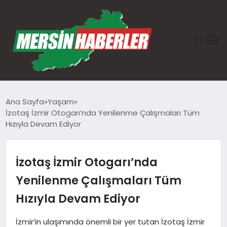
ANASAYFA
Ana Sayfa
Yaşam
İzotaş İzmir Otogarı’nda Yenilenme Çalışmaları Tüm
GÜNDEM
Hızıyla Devam Ediyor
EKONOMI
İzotaş İzmir Otogarı’nda
SAĞLIK
Yenilenme Çalışmaları Tüm
Hızıyla Devam Ediyor
TEKNOLOJI
İzmir’in ulaşımında önemli bir yer tutan İzotaş İzmir
SPOR