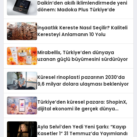
Daikin’den akıllı iklimlendirmede yeni
dönem: Madoka Plus Türkiye’de
İnşaatlık Kereste Nasıl Seçilir? Kaliteli
Keresteyi Anlamanın 10 Yolu
Mirabellix, Türkiye’den dünyaya
uzanan güçlü büyümesini sürdürüyor
Küresel rinoplasti pazarının 2030’da
9,6 milyar dolara ulaşması bekleniyor
Türkiye’den küresel pazara: ShopinX,
dijital ekonomi ile gerçek dünya
alışverişini bir araya getirmeyi
hedefliyor
Ayla Selvi’den Yedi Yeni Şarkı: “Kayıp
Kasetler 1” 31 Temmuz’da Yayımlandı