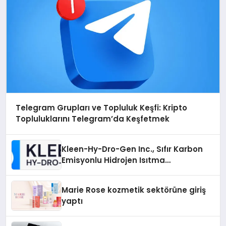
Telegram Grupları ve Topluluk Keşfi: Kripto
Topluluklarını Telegram’da Keşfetmek
Kleen-Hy-Dro-Gen Inc., Sıfır Karbon
Emisyonlu Hidrojen Isıtma
Teknolojisinde ISO ve TSSA
Düzenleyici Onaylarını Aldı
Marie Rose kozmetik sektörüne giriş
yaptı