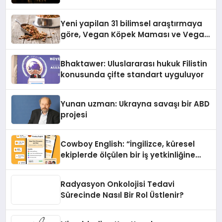
Yeni yapilan 31 bilimsel araştırmaya
göre, Vegan Köpek Maması ve Vegan
Kedi Mamasının İyi Sindirildiğini
Ortaya Koydu
Bhaktawer: Uluslararası hukuk Filistin
konusunda çifte standart uyguluyor
Yunan uzman: Ukrayna savaşı bir ABD
projesi
Cowboy English: “İngilizce, küresel
ekiplerde ölçülen bir iş yetkinliğine
dönüşüyor”
Radyasyon Onkolojisi Tedavi
Sürecinde Nasıl Bir Rol Üstlenir?