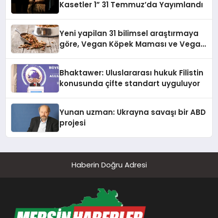
Kasetler 1” 31 Temmuz’da Yayımlandı
Yeni yapilan 31 bilimsel araştırmaya
göre, Vegan Köpek Maması ve Vegan
Kedi Mamasının İyi Sindirildiğini
Ortaya Koydu
Bhaktawer: Uluslararası hukuk Filistin
konusunda çifte standart uyguluyor
Yunan uzman: Ukrayna savaşı bir ABD
projesi
Haberin Doğru Adresi