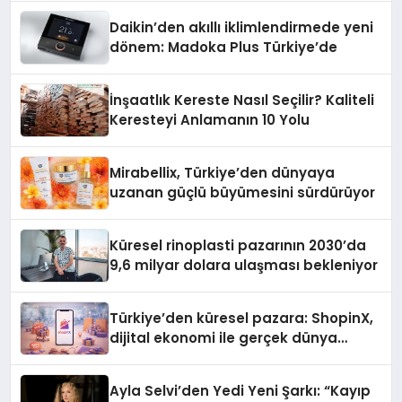
Daikin’den akıllı iklimlendirmede yeni
dönem: Madoka Plus Türkiye’de
İnşaatlık Kereste Nasıl Seçilir? Kaliteli
Keresteyi Anlamanın 10 Yolu
Mirabellix, Türkiye’den dünyaya
uzanan güçlü büyümesini sürdürüyor
Küresel rinoplasti pazarının 2030’da
9,6 milyar dolara ulaşması bekleniyor
Türkiye’den küresel pazara: ShopinX,
dijital ekonomi ile gerçek dünya
alışverişini bir araya getirmeyi
hedefliyor
Ayla Selvi’den Yedi Yeni Şarkı: “Kayıp