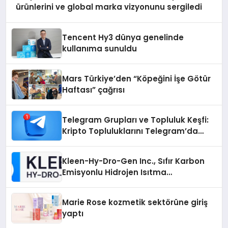
ürünlerini ve global marka vizyonunu sergiledi
Tencent Hy3 dünya genelinde
kullanıma sunuldu
Mars Türkiye’den “Köpeğini İşe Götür
Haftası” çağrısı
Telegram Grupları ve Topluluk Keşfi:
Kripto Topluluklarını Telegram’da
Keşfetmek
Kleen-Hy-Dro-Gen Inc., Sıfır Karbon
Emisyonlu Hidrojen Isıtma
Teknolojisinde ISO ve TSSA
Düzenleyici Onaylarını Aldı
Marie Rose kozmetik sektörüne giriş
yaptı