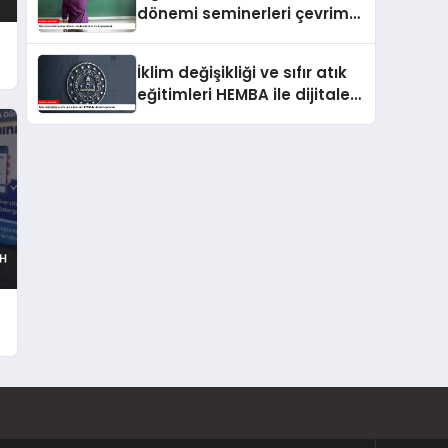
dönemi seminerleri çevrim
içi yapılacak
İklim değişikliği ve sıfır atık
eğitimleri HEMBA ile dijitale
taşınacak