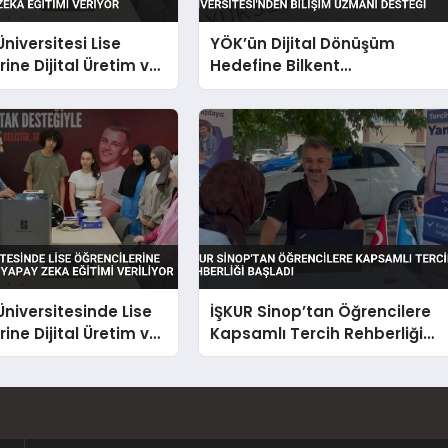
niversitesi Lise
YÖK’ün Dijital Dönüşüm
ine Dijital Üretim ve
Hedefine Bilkent
a Eğitimi Veriyor
Üniversitesi’nden Bilişim
Uzmanı Desteği
niversitesinde Lise
İŞKUR Sinop’tan Öğrencilere
ine Dijital Üretim ve
Kapsamlı Tercih Rehberliği
a Eğitimi Veriliyor
Başladı