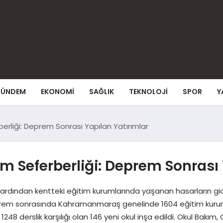
ÜNDEM
EKONOMI
SAĞLIK
TEKNOLOJI
SPOR
Y
rliği: Deprem Sonrası Yapılan Yatırımlar
 Seferberliği: Deprem Sonrası 
ndan kentteki eğitim kurumlarında yaşanan hasarların gideri
 Deprem sonrasında Kahramanmaraş genelinde 1604 eğitim kurumu
248 derslik karşılığı olan 146 yeni okul inşa edildi. Okul Bakı