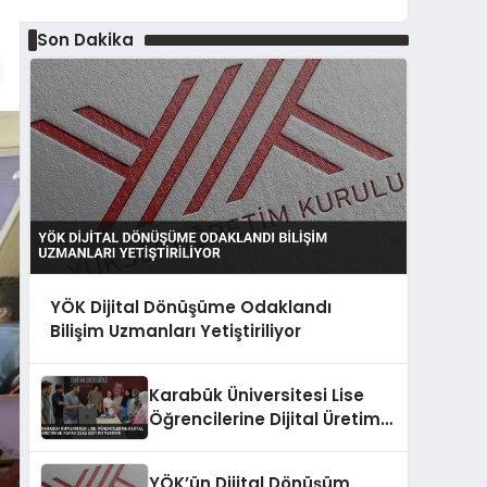
Son Dakika
YÖK Dijital Dönüşüme Odaklandı
Bilişim Uzmanları Yetiştiriliyor
Karabük Üniversitesi Lise
Öğrencilerine Dijital Üretim
ve Yapay Zeka Eğitimi
Veriyor
YÖK’ün Dijital Dönüşüm