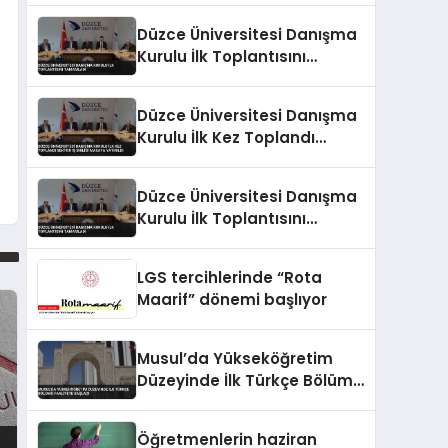
Düzce Üniversitesi Danışma
Kurulu İlk Toplantısını
Tamamladı
Düzce Üniversitesi Danışma
Kurulu İlk Kez Toplandı
Sektör İş Birliği Masaya
Yatırıldı
Düzce Üniversitesi Danışma
Kurulu İlk Toplantısını
Tamamladı
LGS tercihlerinde “Rota
Maarif” dönemi başlıyor
Musul’da Yükseköğretim
Düzeyinde İlk Türkçe Bölümü
Faaliyete Başladı
Öğretmenlerin haziran