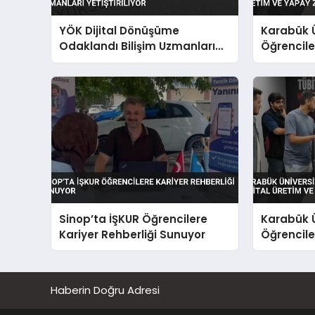
YÖK Dijital Dönüşüme
Karabük Ü
Odaklandı Bilişim Uzmanları
Öğrenciler
Yetiştiriliyor
Yapay Zek
Sinop’ta İŞKUR Öğrencilere
Karabük Ü
Kariyer Rehberliği Sunuyor
Öğrenciler
Yapay Zek
Haberin Doğru Adresi