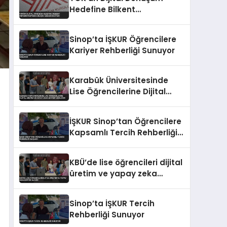
Hedefine Bilkent
Üniversitesi’nden Bilişim
Uzmanı Desteği
Sinop’ta İŞKUR Öğrencilere
Kariyer Rehberliği Sunuyor
Karabük Üniversitesinde
Lise Öğrencilerine Dijital
Üretim ve Yapay Zeka
Eğitimi Veriliyor
İŞKUR Sinop’tan Öğrencilere
Kapsamlı Tercih Rehberliği
Başladı
KBÜ’de lise öğrencileri dijital
üretim ve yapay zeka
eğitimi alıyor
Sinop’ta İŞKUR Tercih
Rehberliği Sunuyor