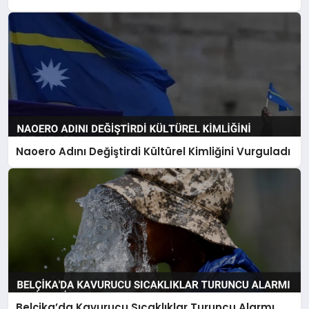
Naoero Adını Değiştirdi Kültürel Kimliğini Vurguladı
Belçika’da Kavurucu Sıcaklıklar Turuncu Alarmı