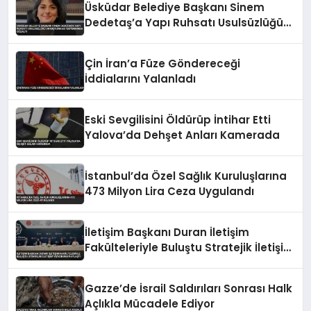
Üsküdar Belediye Başkanı Sinem
Dedetaş’a Yapı Ruhsatı Usulsüzlüğü
Soruşturması Kapsamında Gözaltı
Çin İran’a Füze Göndereceği
İddialarını Yalanladı
Eski Sevgilisini Öldürüp İntihar Etti
Yalova’da Dehşet Anları Kamerada
İstanbul’da Özel Sağlık Kuruluşlarına
473 Milyon Lira Ceza Uygulandı
İletişim Başkanı Duran İletişim
Fakülteleriyle Buluştu Stratejik İletişim
Vizyonunu Paylaştı
Gazze’de İsrail Saldırıları Sonrası Halk
Açlıkla Mücadele Ediyor