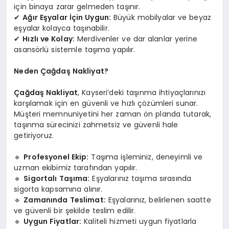
için binaya zarar gelmeden taşınır.
✔
Ağır Eşyalar İçin Uygun:
Büyük mobilyalar ve beyaz
eşyalar kolayca taşınabilir.
✔
Hızlı ve Kolay:
Merdivenler ve dar alanlar yerine
asansörlü sistemle taşıma yapılır.
Neden Çağdaş Nakliyat?
Çağdaş Nakliyat
, Kayseri’deki taşınma ihtiyaçlarınızı
karşılamak için en güvenli ve hızlı çözümleri sunar.
Müşteri memnuniyetini her zaman ön planda tutarak,
taşınma sürecinizi zahmetsiz ve güvenli hale
getiriyoruz.
🔹
Profesyonel Ekip:
Taşıma işleminiz, deneyimli ve
uzman ekibimiz tarafından yapılır.
🔹
Sigortalı Taşıma:
Eşyalarınız taşıma sırasında
sigorta kapsamına alınır.
🔹
Zamanında Teslimat:
Eşyalarınız, belirlenen saatte
ve güvenli bir şekilde teslim edilir.
🔹
Uygun Fiyatlar:
Kaliteli hizmeti uygun fiyatlarla