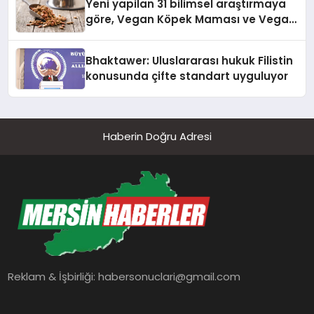
Yeni yapilan 31 bilimsel araştırmaya
göre, Vegan Köpek Maması ve Vegan
Kedi Mamasının İyi Sindirildiğini
Ortaya Koydu
Bhaktawer: Uluslararası hukuk Filistin
konusunda çifte standart uyguluyor
Haberin Doğru Adresi
Reklam & İşbirliği:
habersonuclari@gmail.com