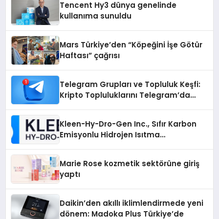
Tencent Hy3 dünya genelinde
kullanıma sunuldu
Mars Türkiye’den “Köpeğini İşe Götür
Haftası” çağrısı
Telegram Grupları ve Topluluk Keşfi:
Kripto Topluluklarını Telegram’da
Keşfetmek
Kleen-Hy-Dro-Gen Inc., Sıfır Karbon
Emisyonlu Hidrojen Isıtma
Teknolojisinde ISO ve TSSA
Düzenleyici Onaylarını Aldı
Marie Rose kozmetik sektörüne giriş
yaptı
Daikin’den akıllı iklimlendirmede yeni
dönem: Madoka Plus Türkiye’de