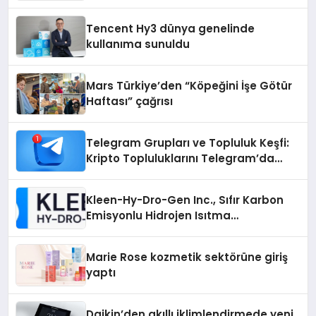
vizyonunu sergiledi
Tencent Hy3 dünya genelinde
kullanıma sunuldu
Mars Türkiye’den “Köpeğini İşe Götür
Haftası” çağrısı
Telegram Grupları ve Topluluk Keşfi:
Kripto Topluluklarını Telegram’da
Keşfetmek
Kleen-Hy-Dro-Gen Inc., Sıfır Karbon
Emisyonlu Hidrojen Isıtma
Teknolojisinde ISO ve TSSA
Düzenleyici Onaylarını Aldı
Marie Rose kozmetik sektörüne giriş
yaptı
Daikin’den akıllı iklimlendirmede yeni