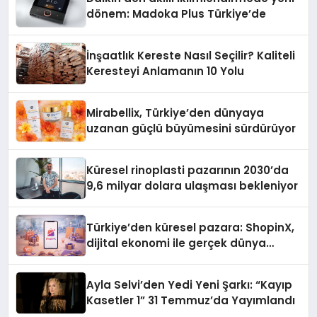
dönem: Madoka Plus Türkiye’de
İnşaatlık Kereste Nasıl Seçilir? Kaliteli
Keresteyi Anlamanın 10 Yolu
Mirabellix, Türkiye’den dünyaya
uzanan güçlü büyümesini sürdürüyor
Küresel rinoplasti pazarının 2030’da
9,6 milyar dolara ulaşması bekleniyor
Türkiye’den küresel pazara: ShopinX,
dijital ekonomi ile gerçek dünya
alışverişini bir araya getirmeyi
hedefliyor
Ayla Selvi’den Yedi Yeni Şarkı: “Kayıp
Kasetler 1” 31 Temmuz’da Yayımlandı