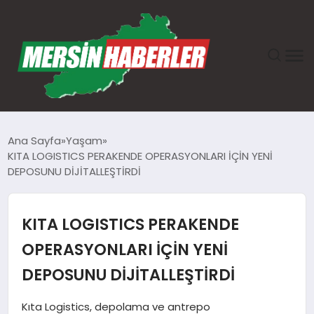
ANASAYFA
Ana Sayfa
Yaşam
KITA LOGISTICS PERAKENDE OPERASYONLARI İÇİN YENİ
GÜNDEM
DEPOSUNU DİJİTALLEŞTİRDİ
EKONOMI
KITA LOGISTICS PERAKENDE
SAĞLIK
OPERASYONLARI İÇİN YENİ
DEPOSUNU DİJİTALLEŞTİRDİ
TEKNOLOJI
Kıta Logistics, depolama ve antrepo
SPOR