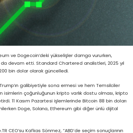
reum ve Dogecoin’deki yükselişler damga vururken,
a da devam etti. Standard Chartered analistleri, 2025 yıl
 200 bin dolar olarak güncelledi.
 Trump’ın galibiyetiyle sona ermesi ve hem Temsilciler
 isimlerin çoğunluğunun kripto varlık dostu olması, kripto
irdi. 11 Kasım Pazartesi işlemlerinde Bitcoin 88 bin doları
lerken Doge, Solana, Ethereum gibi diğer ünlü dijital
te.TR CEO’su Kafkas Sönmez, “ABD’de seçim sonuçlarının