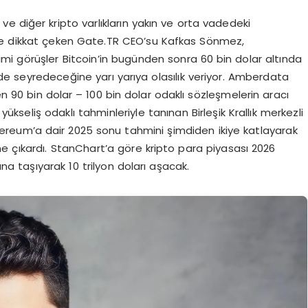
ve diğer kripto varlıkların yakın ve orta vadedeki
iğine dikkat çeken Gate.TR CEO’su Kafkas Sönmez,
Kimi görüşler Bitcoin’in bugünden sonra 60 bin dolar altında
e seyredeceğine yarı yarıya olasılık veriyor. Amberdata
en 90 bin dolar – 100 bin dolar odaklı sözleşmelerin aracı
 yükseliş odaklı tahminleriyle tanınan Birleşik Krallık merkezli
ereum’a dair 2025 sonu tahmini şimdiden ikiye katlayarak
rine çıkardı. StanChart’a göre kripto para piyasası 2026
a taşıyarak 10 trilyon doları aşacak.