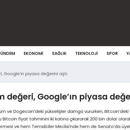
ÜNDEM
EKONOMI
SAĞLIK
TEKNOLOJI
SPOR
Y
, Google’ın piyasa değerini aştı
 değeri, Google’ın piyasa değer
um ve Dogecoin’deki yükselişler damga vururken, Bitcoin’deki
u Bitcoin fiyat tahminini iki katına çıkararak 200 bin dolar ol
na ermesi ve hem Temsilciler Meclisi’nde hem de Senato’da üyel