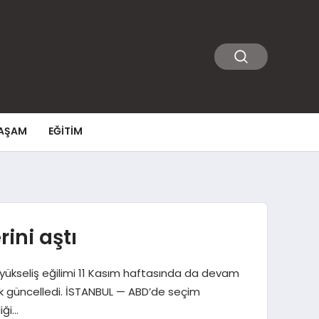
AŞAM
EĞITIM
ini aştı
 yükseliş eğilimi 11 Kasım haftasında da devam
arak güncelledi. İSTANBUL — ABD’de seçim
iği…