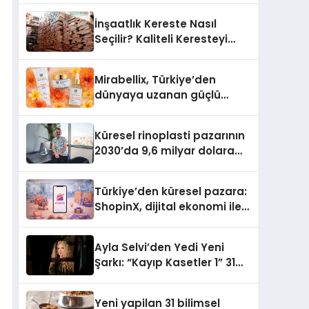
Türkiye’de
İnşaatlık Kereste Nasıl
Seçilir? Kaliteli Keresteyi
Anlamanın 10 Yolu
Mirabellix, Türkiye’den
dünyaya uzanan güçlü
büyümesini sürdürüyor
Küresel rinoplasti pazarının
2030’da 9,6 milyar dolara
ulaşması bekleniyor
Türkiye’den küresel pazara:
ShopinX, dijital ekonomi ile
gerçek dünya alışverişini bir
araya getirmeyi hedefliyor
Ayla Selvi’den Yedi Yeni
Şarkı: “Kayıp Kasetler 1” 31
Temmuz’da Yayımlandı
Yeni yapilan 31 bilimsel