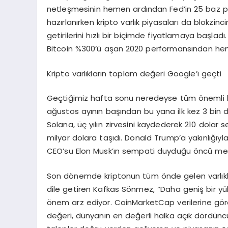
netleşmesinin hemen ardından Fed’in 25 baz pua
hazırlanırken kripto varlık piyasaları da blokzinc
getirilerini hızlı bir biçimde fiyatlamaya başl
Bitcoin %300’ü aşan 2020 performansından hen
Kripto varlıkların toplam değeri Google’ı geçti
Geçtiğimiz hafta sonu neredeyse tüm önemli kri
ağustos ayının başından bu yana ilk kez 3 bin dol
Solana, üç yılın zirvesini kaydederek 210 dolar se
milyar dolara taşıdı. Donald Trump’a yakınlığıy
CEO’su Elon Musk’ın sempati duyduğu öncü meme
Son dönemde kriptonun tüm önde gelen varlıklar
dile getiren Kafkas Sönmez, “Daha geniş bir yükse
önem arz ediyor. CoinMarketCap verilerine göre
değeri, dünyanın en değerli halka açık dördüncü