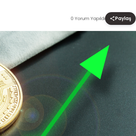
0 Yorum Yapıldı
Paylaş