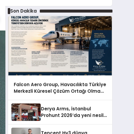
Son Dakika
Falcon Aero Group, Havacılıkta Türkiye
Merkezli Küresel Çözüm Ortağı Olma
Yolunda İlerliyor
Derya Arms, İstanbul
Prohunt 2026’da yeni nesil
ürünlerini ve global marka
vizyonunu sergiledi
Tencent Hy3 dünya