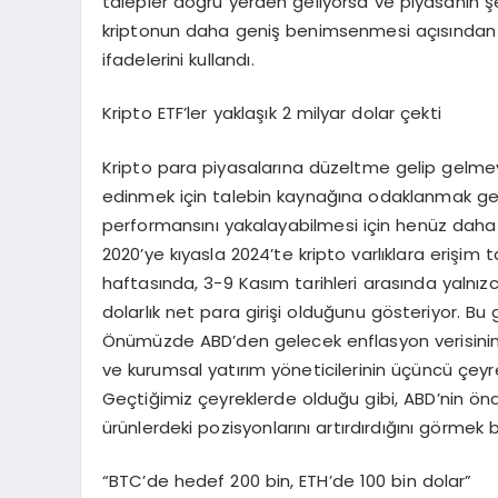
talepler doğru yerden geliyorsa ve piyasanın şef
kriptonun daha geniş benimsenmesi açısından 
ifadelerini kullandı.
Kripto ETF’ler yaklaşık 2 milyar dolar çekti
Kripto para piyasalarına düzeltme gelip gelme
edinmek için talebin kaynağına odaklanmak ger
performansını yakalayabilmesi için henüz daha 
2020’ye kıyasla 2024’te kripto varlıklara erişi
haftasında, 3-9 Kasım tarihleri arasında yalnızc
dolarlık net para girişi olduğunu gösteriyor. Bu gi
Önümüzde ABD’den gelecek enflasyon verisinin y
ve kurumsal yatırım yöneticilerinin üçüncü çeyrekt
Geçtiğimiz çeyreklerde olduğu gibi, ABD’nin önde 
ürünlerdeki pozisyonlarını artırdırdığını görmek b
“BTC’de hedef 200 bin, ETH’de 100 bin dolar”