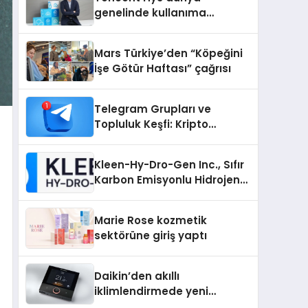
genelinde kullanıma
sunuldu
Mars Türkiye’den “Köpeğini
İşe Götür Haftası” çağrısı
Telegram Grupları ve
Topluluk Keşfi: Kripto
Topluluklarını Telegram’da
Keşfetmek
Kleen-Hy-Dro-Gen Inc., Sıfır
Karbon Emisyonlu Hidrojen
Isıtma Teknolojisinde ISO ve
TSSA Düzenleyici Onaylarını
Marie Rose kozmetik
Aldı
sektörüne giriş yaptı
Daikin’den akıllı
iklimlendirmede yeni
dönem: Madoka Plus