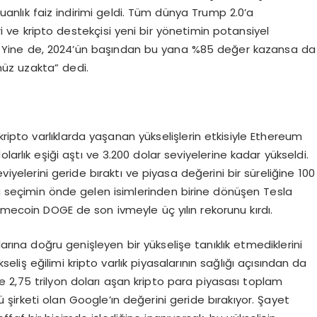
nlık faiz indirimi geldi. Tüm dünya Trump 2.0’a
iri ve kripto destekçisi yeni bir yönetimin potansiyel
adı. Yine de, 2024’ün başından bu yana %85 değer kazansa da
üz uzakta” dedi.
pto varlıklarda yaşanan yükselişlerin etkisiyle Ethereum
arlık eşiği aştı ve 3.200 dolar seviyelerine kadar yükseldi.
viyelerini geride bıraktı ve piyasa değerini bir süreliğine 100
la seçimin önde gelen isimlerinden birine dönüşen Tesla
coin DOGE de son ivmeyle üç yılın rekorunu kırdı.
ına doğru genişleyen bir yükselişe tanıklık etmediklerini
liş eğilimi kripto varlık piyasalarının sağlığı açısından da
 2,75 trilyon doları aşan kripto para piyasası toplam
 şirketi olan Google’ın değerini geride bırakıyor. Şayet