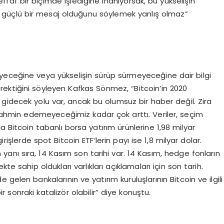
faf bir biçimde işlediğine inanıyorsak, bu yükselişin
güçlü bir mesaj olduğunu söylemek yanlış olmaz”
yeceğine veya yükselişin sürüp sürmeyeceğine dair bilgi
ektiğini söyleyen Kafkas Sönmez, “Bitcoin’in 2020
gidecek yolu var, ancak bu olumsuz bir haber değil. Zira
m tahmin edemeyeceğimiz kadar çok arttı. Veriler, seçim
a Bitcoin tabanlı borsa yatırım ürünlerine 1,98 milyar
rişlerde spot Bitcoin ETF’lerin payı ise 1,8 milyar dolar.
anı sıra, 14 Kasım son tarihi var. 14 Kasım, hedge fonların
e sahip oldukları varlıkları açıklamaları için son tarih.
gelen bankalarının ve yatırım kuruluşlarının Bitcoin ve ilgili
ir sonraki katalizör olabilir” diye konuştu.