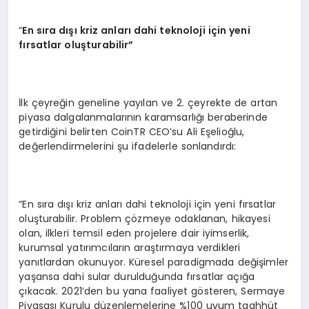
“
En s
ı
ra d
ışı kriz anları dahi teknoloji için yeni
fırsatlar oluşturabilir”
İlk çeyreğin geneline yayılan ve 2. çeyrekte de artan
piyasa dalgalanmalarının karamsarlığı beraberinde
getirdiğini belirten CoinTR CEO’su Ali Eşelioğlu,
değerlendirmelerini şu ifadelerle sonlandırdı:
“En sıra dışı kriz anları dahi teknoloji için yeni fırsatlar
oluşturabilir. Problem çözmeye odaklanan, hikayesi
olan, ilkleri temsil eden projelere dair iyimserlik,
kurumsal yatırımcıların araştırmaya verdikleri
yanıtlardan okunuyor. Küresel paradigmada değişimler
yaşansa dahi sular durulduğunda fırsatlar açığa
çıkacak. 2021’den bu yana faaliyet gösteren, Sermaye
Piyasası Kurulu düzenlemelerine %100 uyum taahhüt