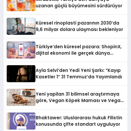
uzanan güçlü büyümesini sürdürüyor
Küresel rinoplasti pazarının 2030’da
9,6 milyar dolara ulaşması bekleniyor
Türkiye’den küresel pazara: ShopinX,
dijital ekonomi ile gerçek dünya
alışverişini bir araya getirmeyi
hedefliyor
Ayla Selvi’den Yedi Yeni Şarkı: “Kayıp
Kasetler 1” 31 Temmuz’da Yayımlandı
Yeni yapilan 31 bilimsel araştırmaya
göre, Vegan Köpek Maması ve Vegan
Kedi Mamasının İyi Sindirildiğini
Ortaya Koydu
Bhaktawer: Uluslararası hukuk Filistin
konusunda çifte standart uyguluyor