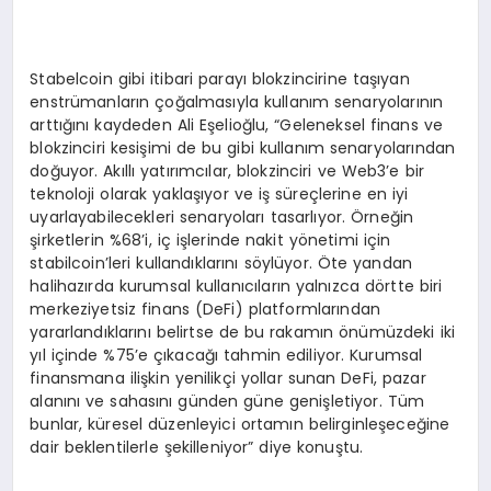
Stabelcoin gibi itibari parayı blokzincirine taşıyan
enstrümanların çoğalmasıyla kullanım senaryolarının
arttığını kaydeden Ali Eşelioğlu, “Geleneksel finans ve
blokzinciri kesişimi de bu gibi kullanım senaryolarından
doğuyor. Akıllı yatırımcılar, blokzinciri ve Web3’e bir
teknoloji olarak yaklaşıyor ve iş süreçlerine en iyi
uyarlayabilecekleri senaryoları tasarlıyor. Örneğin
şirketlerin %68’i, iç işlerinde nakit yönetimi için
stabilcoin’leri kullandıklarını söylüyor. Öte yandan
halihazırda kurumsal kullanıcıların yalnızca dörtte biri
merkeziyetsiz finans (DeFi) platformlarından
yararlandıklarını belirtse de bu rakamın önümüzdeki iki
yıl içinde %75’e çıkacağı tahmin ediliyor. Kurumsal
finansmana ilişkin yenilikçi yollar sunan DeFi, pazar
alanını ve sahasını günden güne genişletiyor. Tüm
bunlar, küresel düzenleyici ortamın belirginleşeceğine
dair beklentilerle şekilleniyor” diye konuştu.