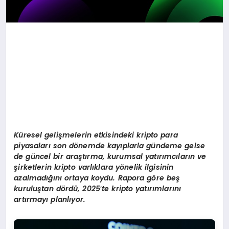
Küresel gelişmelerin etkisindeki kripto para
piyasaları
son d
ö
nemde kayıplarla gündeme gelse
de güncel bir araştırma, kurumsal yatırımcıların ve
şirketlerin kripto varlıklara y
ö
nelik ilgisinin
azalmadığını ortaya koydu. Rapora g
ö
re be
ş
kuruluştan d
ö
rdü, 2025
’
te kripto yatırımlarını
artırmayı planlıyor.