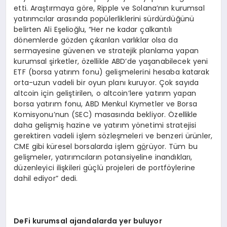
etti. Araştırmaya göre, Ripple ve Solana’nın kurumsal
yatırımcılar arasında popülerliklerini sürdürdüğünü
belirten Ali Eşelioğlu, “Her ne kadar çalkantılı
dönemlerde gözden çıkarılan varlıklar olsa da
sermayesine güvenen ve stratejik planlama yapan
kurumsal şirketler, özellikle ABD’de yaşanabilecek yeni
ETF (borsa yatırım fonu) gelişmelerini hesaba katarak
orta-uzun vadeli bir oyun planı kuruyor. Çok sayıda
altcoin için geliştirilen, o altcoin’lere yatırım yapan
borsa yatırım fonu, ABD Menkul Kıymetler ve Borsa
Komisyonu’nun (SEC) masasında bekliyor. Özellikle
daha gelişmiş hazine ve yatırım yönetimi stratejisi
gerektiren vadeli işlem sözleşmeleri ve benzeri ürünler,
CME gibi küresel borsalarda işlem g
ö
rüyor. Tüm bu
gelişmeler, yatırımcıların potansiyeline inandıkları,
düzenleyici ilişkileri güçlü projeleri de portföylerine
dahil ediyor” dedi.
DeFi kurumsal ajandalarda yer buluyor