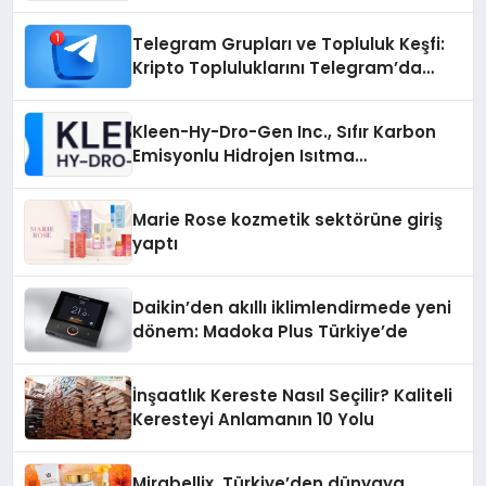
Telegram Grupları ve Topluluk Keşfi:
Kripto Topluluklarını Telegram’da
Keşfetmek
Kleen-Hy-Dro-Gen Inc., Sıfır Karbon
Emisyonlu Hidrojen Isıtma
Teknolojisinde ISO ve TSSA
Düzenleyici Onaylarını Aldı
Marie Rose kozmetik sektörüne giriş
yaptı
Daikin’den akıllı iklimlendirmede yeni
dönem: Madoka Plus Türkiye’de
İnşaatlık Kereste Nasıl Seçilir? Kaliteli
Keresteyi Anlamanın 10 Yolu
Mirabellix, Türkiye’den dünyaya