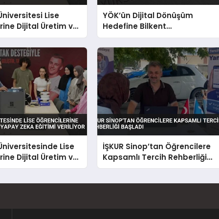
niversitesi Lise
YÖK’ün Dijital Dönüşüm
ine Dijital Üretim ve
Hedefine Bilkent
a Eğitimi Veriyor
Üniversitesi’nden Bilişim
Uzmanı Desteği
niversitesinde Lise
İŞKUR Sinop’tan Öğrencilere
ine Dijital Üretim ve
Kapsamlı Tercih Rehberliği
a Eğitimi Veriliyor
Başladı