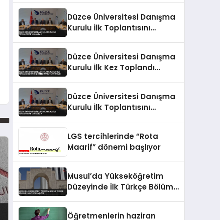
Düzce Üniversitesi Danışma
Kurulu İlk Toplantısını
Tamamladı
Düzce Üniversitesi Danışma
Kurulu İlk Kez Toplandı
Sektör İş Birliği Masaya
Yatırıldı
Düzce Üniversitesi Danışma
Kurulu İlk Toplantısını
Tamamladı
LGS tercihlerinde “Rota
Maarif” dönemi başlıyor
Musul’da Yükseköğretim
Düzeyinde İlk Türkçe Bölümü
Faaliyete Başladı
Öğretmenlerin haziran