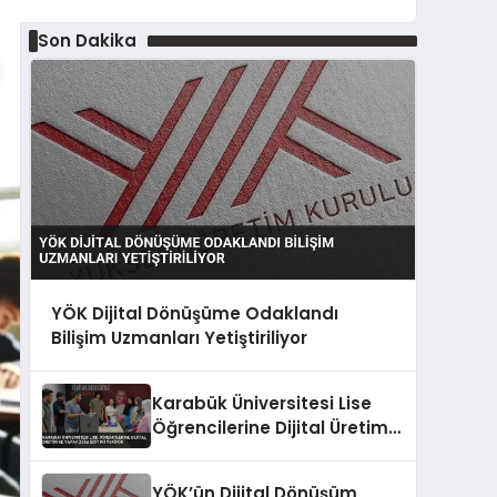
Son Dakika
YÖK Dijital Dönüşüme Odaklandı
Bilişim Uzmanları Yetiştiriliyor
Karabük Üniversitesi Lise
Öğrencilerine Dijital Üretim
ve Yapay Zeka Eğitimi
Veriyor
YÖK’ün Dijital Dönüşüm