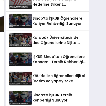
Hedefine Bilkent
Üniversitesi’nden Bilişim
Uzmanı Desteği
Sinop’ta İŞKUR Öğrencilere
Kariyer Rehberliği Sunuyor
Karabük Üniversitesinde
Lise Öğrencilerine Dijital
Üretim ve Yapay Zeka
Eğitimi Veriliyor
İŞKUR Sinop’tan Öğrencilere
Kapsamlı Tercih Rehberliği
Başladı
KBÜ’de lise öğrencileri dijital
üretim ve yapay zeka
eğitimi alıyor
Sinop’ta İŞKUR Tercih
Rehberliği Sunuyor