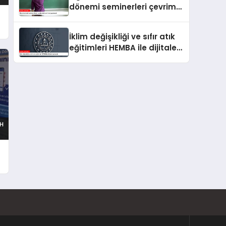
dönemi seminerleri çevrim
içi yapılacak
İklim değişikliği ve sıfır atık
eğitimleri HEMBA ile dijitale
taşınacak