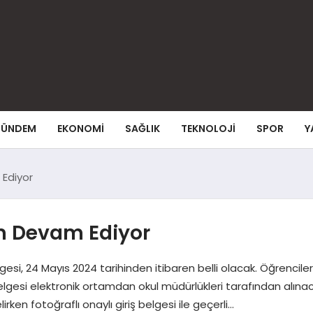
ÜNDEM
EKONOMI
SAĞLIK
TEKNOLOJI
SPOR
Y
 Ediyor
ım Devam Ediyor
elgesi, 24 Mayıs 2024 tarihinden itibaren belli olacak. Öğrencil
belgesi elektronik ortamdan okul müdürlükleri tarafından alı
rken fotoğraflı onaylı giriş belgesi ile geçerli…