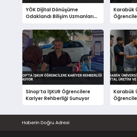
YÖK Dijital Dönüşüme
Karabük Ü
Odaklandı Bilişim Uzmanları
Öğrenciler
Yetiştiriliyor
Yapay Zek
Sinop’ta İŞKUR Öğrencilere
Karabük Ü
Kariyer Rehberliği Sunuyor
Öğrenciler
Yapay Zek
Haberin Doğru Adresi