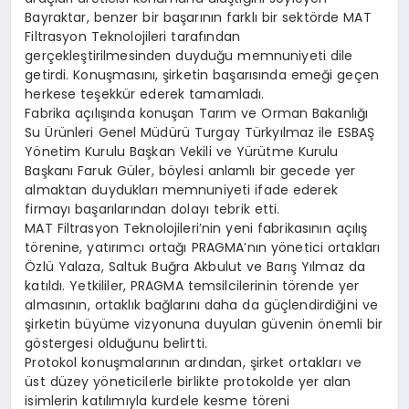
Bayraktar, benzer bir başarının farklı bir sektörde MAT
Filtrasyon Teknolojileri tarafından
gerçekleştirilmesinden duyduğu memnuniyeti dile
getirdi. Konuşmasını, şirketin başarısında emeği geçen
herkese teşekkür ederek tamamladı.
Fabrika açılışında konuşan Tarım ve Orman Bakanlığı
Su Ürünleri Genel Müdürü Turgay Türkyılmaz ile ESBAŞ
Yönetim Kurulu Başkan Vekili ve Yürütme Kurulu
Başkanı Faruk Güler, böylesi anlamlı bir gecede yer
almaktan duydukları memnuniyeti ifade ederek
firmayı başarılarından dolayı tebrik etti.
MAT Filtrasyon Teknolojileri’nin yeni fabrikasının açılış
törenine, yatırımcı ortağı PRAGMA’nın yönetici ortakları
Özlü Yalaza, Saltuk Buğra Akbulut ve Barış Yılmaz da
katıldı. Yetkililer, PRAGMA temsilcilerinin törende yer
almasının, ortaklık bağlarını daha da güçlendirdiğini ve
şirketin büyüme vizyonuna duyulan güvenin önemli bir
göstergesi olduğunu belirtti.
Protokol konuşmalarının ardından, şirket ortakları ve
üst düzey yöneticilerle birlikte protokolde yer alan
isimlerin katılımıyla kurdele kesme töreni