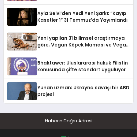
alışverişini bir araya getirmeyi
hedefliyor
Ayla Selvi’den Yedi Yeni Şarkı: “Kayıp
Kasetler 1” 31 Temmuz’da Yayımlandı
Yeni yapilan 31 bilimsel araştırmaya
göre, Vegan Köpek Maması ve Vegan
Kedi Mamasının İyi Sindirildiğini
Ortaya Koydu
Bhaktawer: Uluslararası hukuk Filistin
konusunda çifte standart uyguluyor
Yunan uzman: Ukrayna savaşı bir ABD
projesi
Haberin Doğru Adresi