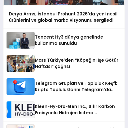
Derya Arms, İstanbul Prohunt 2026’da yeni nesil
ürünlerini ve global marka vizyonunu sergiledi
Tencent Hy3 dünya genelinde
kullanıma sunuldu
Mars Türkiye’den “Köpeğini İşe Götür
Haftası” çağrısı
Telegram Grupları ve Topluluk Keşfi:
Kripto Topluluklarını Telegram’da
Keşfetmek
Kleen-Hy-Dro-Gen Inc., Sıfır Karbon
Emisyonlu Hidrojen Isıtma
Teknolojisinde ISO ve TSSA
Düzenleyici Onaylarını Aldı