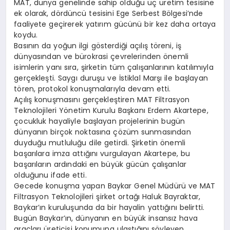
MAT, dünya genelinde sahip olduğu üç üretim tesisine
ek olarak, dördüncü tesisini Ege Serbest Bölgesi’nde
faaliyete geçirerek yatırım gücünü bir kez daha ortaya
koydu.
Basının da yoğun ilgi gösterdiği açılış töreni, iş
dünyasından ve bürokrasi çevrelerinden önemli
isimlerin yanı sıra, şirketin tüm çalışanlarının katılımıyla
gerçekleşti. Saygı duruşu ve İstiklal Marşı ile başlayan
tören, protokol konuşmalarıyla devam etti.
Açılış konuşmasını gerçekleştiren MAT Filtrasyon
Teknolojileri Yönetim Kurulu Başkanı Erdem Akartepe,
çocukluk hayaliyle başlayan projelerinin bugün
dünyanın birçok noktasına çözüm sunmasından
duyduğu mutluluğu dile getirdi. Şirketin önemli
başarılara imza attığını vurgulayan Akartepe, bu
başarıların ardındaki en büyük gücün çalışanlar
olduğunu ifade etti.
Gecede konuşma yapan Baykar Genel Müdürü ve MAT
Filtrasyon Teknolojileri şirket ortağı Haluk Bayraktar,
Baykar’ın kuruluşunda da bir hayalin yattığını belirtti.
Bugün Baykar’ın, dünyanın en büyük insansız hava
araçları üreticisi konumuna ulaştığını söyleyen