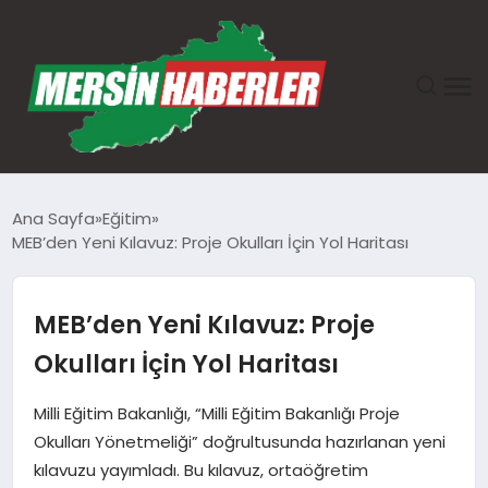
ANASAYFA
Ana Sayfa
Eğitim
MEB’den Yeni Kılavuz: Proje Okulları İçin Yol Haritası
GÜNDEM
EKONOMI
MEB’den Yeni Kılavuz: Proje
Okulları İçin Yol Haritası
SAĞLIK
Milli Eğitim Bakanlığı, “Milli Eğitim Bakanlığı Proje
TEKNOLOJI
Okulları Yönetmeliği” doğrultusunda hazırlanan yeni
kılavuzu yayımladı. Bu kılavuz, ortaöğretim
SPOR