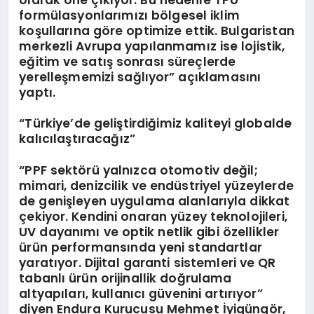
formülasyonlarımızı bölgesel iklim
koşullarına göre optimize ettik. Bulgaristan
merkezli Avrupa yapılanmamız ise lojistik,
eğitim ve satış sonrası süreçlerde
yerelleşmemizi sağlıyor” açıklamasını
yaptı.
“
Türkiye
’
de geliştirdiğimiz kaliteyi globalde
kalıcılaştıracağız”
“PPF sektörü yalnızca otomotiv değil;
mimari, denizcilik ve endüstriyel yüzeylerde
de genişleyen uygulama alanlarıyla dikkat
çekiyor. Kendini onaran yüzey teknolojileri,
UV dayanımı ve optik netlik gibi özellikler
ürün performansında yeni standartlar
yaratıyor. Dijital garanti sistemleri ve QR
tabanlı ürün orijinallik doğrulama
altyapıları, kullanıcı güvenini artırıyor”
diyen Endura Kurucusu Mehmet İyigüngör,