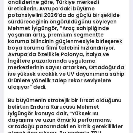
analizlerine göre, Türkiye merkezli
üreticilerin, Avrupa’daki büyüme
potansiyelini 2026’da da güçlü bir şekilde
sürdüreceğinin öngörüldüğünü söyleyen
Mehmet İyigüngör, “Araç sahipliğinde
yaşanan artış, premium segmentte
koruma bilincinin güçlenmesiyle birleşerek
boya koruma filmi talebini hızlandırıyor.
Avrupa’da özellikle Polonya, İtalya ve
İngiltere pazarlarında uygulama
merkezlerinin sayısı artarken, Ortadoğu’da
ise yüksek sıcaklık ve UV dayanımına sahip
ürünlere yönelik talep rekor seviyelere
ulaşıyor” dedi.
Bu büyümenin stratejik bir fırsat olduğunu
belirten Endura Kurucusu Mehmet
İyigüngör konuya dair, “Yüksek ısı
dayanımı ve uzun ömürlü performans,
Ortadoğu pazarındaki en kritik gereklilikler
olarak öne çıkıyor. Bu nedenle TPU