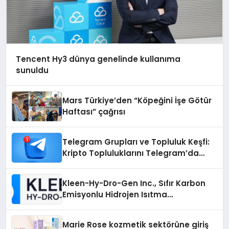
Tencent Hy3 dünya genelinde kullanıma
sunuldu
Mars Türkiye’den “Köpeğini İşe Götür
Haftası” çağrısı
Telegram Grupları ve Topluluk Keşfi:
Kripto Topluluklarını Telegram’da
Keşfetmek
Kleen-Hy-Dro-Gen Inc., Sıfır Karbon
Emisyonlu Hidrojen Isıtma
Teknolojisinde ISO ve TSSA
Düzenleyici Onaylarını Aldı
Marie Rose kozmetik sektörüne giriş