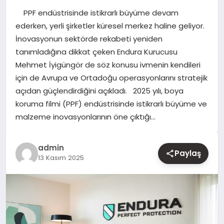
PPF endüstrisinde istikrarlı büyüme devam
YAŞAM
ederken, yerli şirketler küresel merkez haline geliyor.
İnovasyonun sektörde rekabeti yeniden
EĞITIM
tanımladığına dikkat çeken Endura Kurucusu
Mehmet İyigüngör de söz konusu ivmenin kendileri
için de Avrupa ve Ortadoğu operasyonlarını stratejik
açıdan güçlendirdiğini açıkladı. 2025 yılı, boya
koruma filmi (PPF) endüstrisinde istikrarlı büyüme ve
malzeme inovasyonlarının öne çıktığı…
admin
Paylaş
13 Kasım 2025