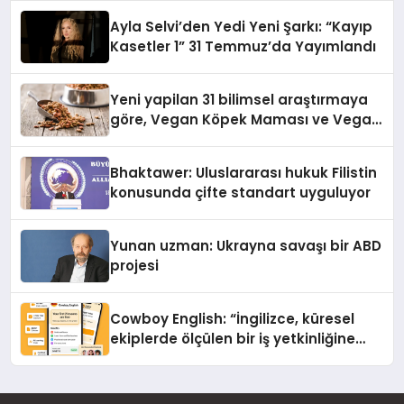
hedefliyor
Ayla Selvi’den Yedi Yeni Şarkı: “Kayıp
Kasetler 1” 31 Temmuz’da Yayımlandı
Yeni yapilan 31 bilimsel araştırmaya
göre, Vegan Köpek Maması ve Vegan
Kedi Mamasının İyi Sindirildiğini
Ortaya Koydu
Bhaktawer: Uluslararası hukuk Filistin
konusunda çifte standart uyguluyor
Yunan uzman: Ukrayna savaşı bir ABD
projesi
Cowboy English: “İngilizce, küresel
ekiplerde ölçülen bir iş yetkinliğine
dönüşüyor”