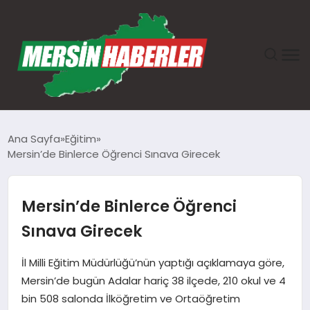
ANASAYFA
Ana Sayfa
Eğitim
Mersin’de Binlerce Öğrenci Sınava Girecek
GÜNDEM
EKONOMI
Mersin’de Binlerce Öğrenci
Sınava Girecek
SAĞLIK
İl Milli Eğitim Müdürlüğü’nün yaptığı açıklamaya göre,
TEKNOLOJI
Mersin’de bugün Adalar hariç 38 ilçede, 210 okul ve 4
bin 508 salonda İlköğretim ve Ortaöğretim
SPOR