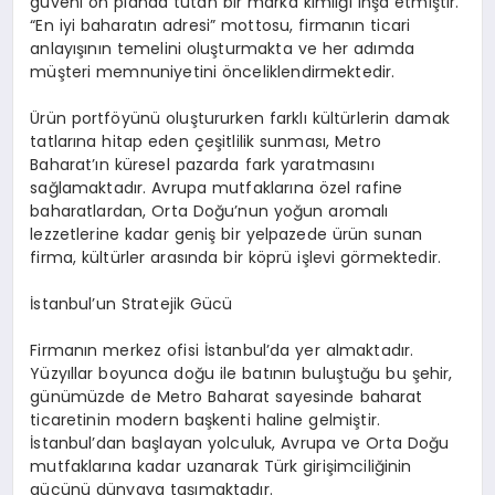
güveni ön planda tutan bir marka kimliği inşa etmiştir.
“En iyi baharatın adresi” mottosu, firmanın ticari
anlayışının temelini oluşturmakta ve her adımda
müşteri memnuniyetini önceliklendirmektedir.
Ürün portföyünü oluştururken farklı kültürlerin damak
tatlarına hitap eden çeşitlilik sunması, Metro
Baharat’ın küresel pazarda fark yaratmasını
sağlamaktadır. Avrupa mutfaklarına özel rafine
baharatlardan, Orta Doğu’nun yoğun aromalı
lezzetlerine kadar geniş bir yelpazede ürün sunan
firma, kültürler arasında bir köprü işlevi görmektedir.
İstanbul’un Stratejik Gücü
Firmanın merkez ofisi İstanbul’da yer almaktadır.
Yüzyıllar boyunca doğu ile batının buluştuğu bu şehir,
günümüzde de Metro Baharat sayesinde baharat
ticaretinin modern başkenti haline gelmiştir.
İstanbul’dan başlayan yolculuk, Avrupa ve Orta Doğu
mutfaklarına kadar uzanarak Türk girişimciliğinin
gücünü dünyaya taşımaktadır.