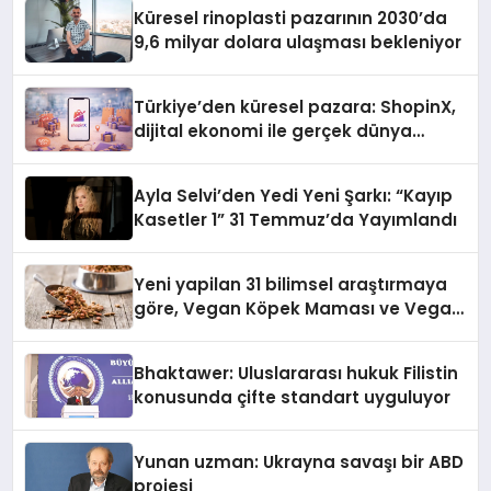
Küresel rinoplasti pazarının 2030’da
9,6 milyar dolara ulaşması bekleniyor
Türkiye’den küresel pazara: ShopinX,
dijital ekonomi ile gerçek dünya
alışverişini bir araya getirmeyi
hedefliyor
Ayla Selvi’den Yedi Yeni Şarkı: “Kayıp
Kasetler 1” 31 Temmuz’da Yayımlandı
Yeni yapilan 31 bilimsel araştırmaya
göre, Vegan Köpek Maması ve Vegan
Kedi Mamasının İyi Sindirildiğini
Ortaya Koydu
Bhaktawer: Uluslararası hukuk Filistin
konusunda çifte standart uyguluyor
Yunan uzman: Ukrayna savaşı bir ABD
projesi