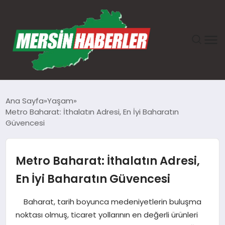
ANASAYFA
Ana Sayfa
Yaşam
Metro Baharat: İthalatın Adresi, En İyi Baharatın
GÜNDEM
Güvencesi
EKONOMI
Metro Baharat: İthalatın Adresi,
SAĞLIK
En İyi Baharatın Güvencesi
TEKNOLOJI
Baharat, tarih boyunca medeniyetlerin buluşma
noktası olmuş, ticaret yollarının en değerli ürünleri
SPOR