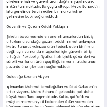
ülkelerine hızlı ve güvenli ürün dağıtımı yapılmasına
imkân tanımaktadır. Bu güçlü altyapı, Metro Baharat’ın
kıta genelinde tercih edilen bir marka haline
gelmesine katkı sağlamaktadır.
Güvenilir ve Çözüm Odaklı Yaklaşım
Şirketin büyümesinde en önemli unsurlardan biri, iş
ortaklarına sunduğu çözüm odaklı hizmet anlayışıdır.
Metro Baharat yalnızca ürün tedarik eden bir firma
değil, aynı zamanda müşterileri için güvenilir bir iş
ortağıdır. Rekabetçi fiyatlar, hızlı lojistik çözümleri ve
sürekli yenilenen ürün çeşitliliği, firmanın uluslararası
pazarda öne çıkmasını sağlamaktadır.
Geleceğe Uzanan Vizyon
İş insanları Mehmet İsmailoğulları ve Rıfat Özkesen’in
ortak vizyonu, Metro Baharat’ı gelecekte çok daha
büyük hedeflere taşımaktadır. Kalite, şeffaflık ve
müşteri memnuniyeti ilkelerinden ödün vermeden
büyüyen marka, kısa sürede bölgesel bir güç olmaktan