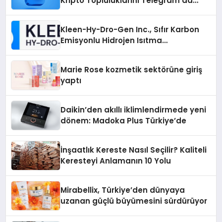
Kripto Topluluklarını Telegram’da
Keşfetmek
Kleen-Hy-Dro-Gen Inc., Sıfır Karbon
Emisyonlu Hidrojen Isıtma
Teknolojisinde ISO ve TSSA
Düzenleyici Onaylarını Aldı
Marie Rose kozmetik sektörüne giriş
yaptı
Daikin’den akıllı iklimlendirmede yeni
dönem: Madoka Plus Türkiye’de
İnşaatlık Kereste Nasıl Seçilir? Kaliteli
Keresteyi Anlamanın 10 Yolu
Mirabellix, Türkiye’den dünyaya
uzanan güçlü büyümesini sürdürüyor