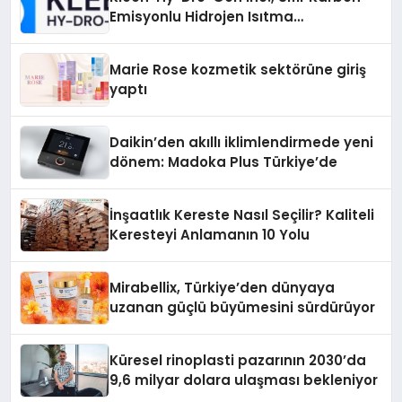
Emisyonlu Hidrojen Isıtma
Teknolojisinde ISO ve TSSA
Düzenleyici Onaylarını Aldı
Marie Rose kozmetik sektörüne giriş
yaptı
Daikin’den akıllı iklimlendirmede yeni
dönem: Madoka Plus Türkiye’de
İnşaatlık Kereste Nasıl Seçilir? Kaliteli
Keresteyi Anlamanın 10 Yolu
Mirabellix, Türkiye’den dünyaya
uzanan güçlü büyümesini sürdürüyor
Küresel rinoplasti pazarının 2030’da
9,6 milyar dolara ulaşması bekleniyor