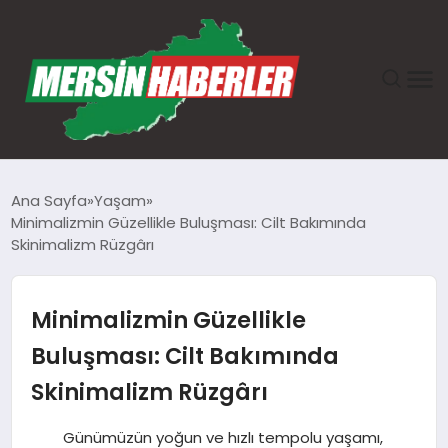
ANASAYFA
Ana Sayfa
Yaşam
Minimalizmin Güzellikle Buluşması: Cilt Bakımında
GÜNDEM
Skinimalizm Rüzgârı
EKONOMI
Minimalizmin Güzellikle
SAĞLIK
Buluşması: Cilt Bakımında
Skinimalizm Rüzgârı
TEKNOLOJI
Günümüzün yoğun ve hızlı tempolu yaşamı,
SPOR