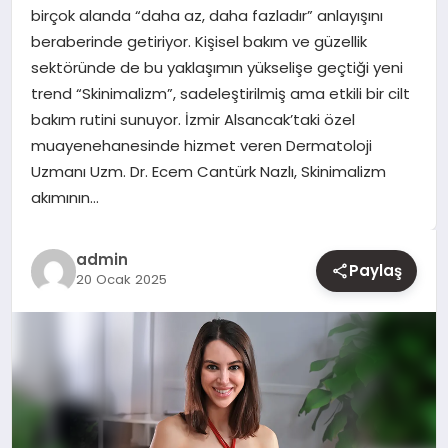
birçok alanda “daha az, daha fazladır” anlayışını
beraberinde getiriyor. Kişisel bakım ve güzellik
YAŞAM
sektöründe de bu yaklaşımın yükselişe geçtiği yeni
trend “Skinimalizm”, sadeleştirilmiş ama etkili bir cilt
EĞITIM
bakım rutini sunuyor. İzmir Alsancak’taki özel
muayenehanesinde hizmet veren Dermatoloji
Uzmanı Uzm. Dr. Ecem Cantürk Nazlı, Skinimalizm
akımının…
admin
Paylaş
20 Ocak 2025