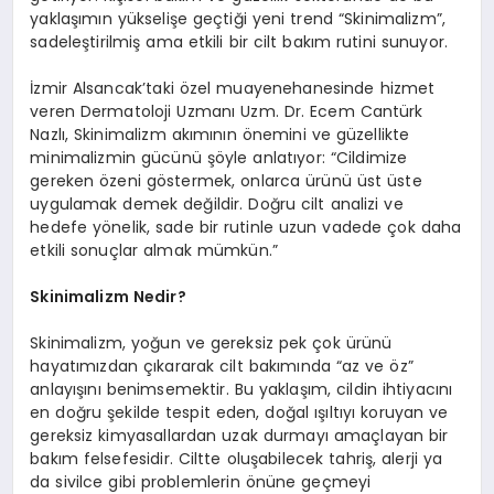
yaklaşımın yükselişe geçtiği yeni trend “Skinimalizm”,
sadeleştirilmiş ama etkili bir cilt bakım rutini sunuyor.
İzmir Alsancak’taki özel muayenehanesinde hizmet
veren Dermatoloji Uzmanı Uzm. Dr. Ecem Cantürk
Nazlı, Skinimalizm akımının önemini ve güzellikte
minimalizmin gücünü şöyle anlatıyor: “Cildimize
gereken özeni göstermek, onlarca ürünü üst üste
uygulamak demek değildir. Doğru cilt analizi ve
hedefe yönelik, sade bir rutinle uzun vadede çok daha
etkili sonuçlar almak mümkün.”
Skinimalizm Nedir?
Skinimalizm, yoğun ve gereksiz pek çok ürünü
hayatımızdan çıkararak cilt bakımında “az ve öz”
anlayışını benimsemektir. Bu yaklaşım, cildin ihtiyacını
en doğru şekilde tespit eden, doğal ışıltıyı koruyan ve
gereksiz kimyasallardan uzak durmayı amaçlayan bir
bakım felsefesidir. Ciltte oluşabilecek tahriş, alerji ya
da sivilce gibi problemlerin önüne geçmeyi