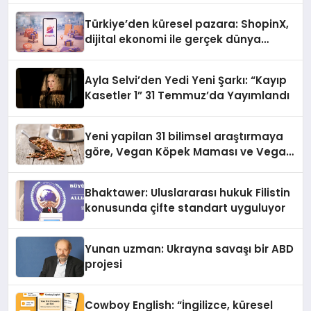
Türkiye’den küresel pazara: ShopinX,
dijital ekonomi ile gerçek dünya
alışverişini bir araya getirmeyi
hedefliyor
Ayla Selvi’den Yedi Yeni Şarkı: “Kayıp
Kasetler 1” 31 Temmuz’da Yayımlandı
Yeni yapilan 31 bilimsel araştırmaya
göre, Vegan Köpek Maması ve Vegan
Kedi Mamasının İyi Sindirildiğini
Ortaya Koydu
Bhaktawer: Uluslararası hukuk Filistin
konusunda çifte standart uyguluyor
Yunan uzman: Ukrayna savaşı bir ABD
projesi
Cowboy English: “İngilizce, küresel