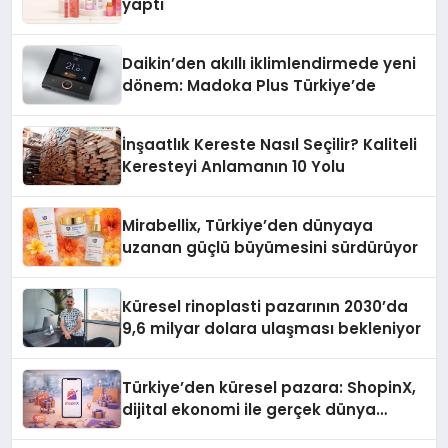
yaptı
Daikin’den akıllı iklimlendirmede yeni
dönem: Madoka Plus Türkiye’de
İnşaatlık Kereste Nasıl Seçilir? Kaliteli
Keresteyi Anlamanın 10 Yolu
Mirabellix, Türkiye’den dünyaya
uzanan güçlü büyümesini sürdürüyor
Küresel rinoplasti pazarının 2030’da
9,6 milyar dolara ulaşması bekleniyor
Türkiye’den küresel pazara: ShopinX,
dijital ekonomi ile gerçek dünya
alışverişini bir araya getirmeyi