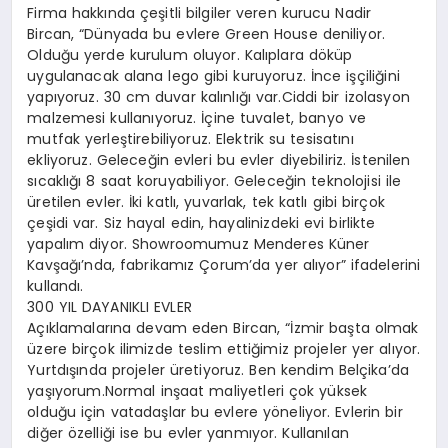
Firma hakkında çeşitli bilgiler veren kurucu Nadir
Bircan, “Dünyada bu evlere Green House deniliyor.
Olduğu yerde kurulum oluyor. Kalıplara döküp
uygulanacak alana lego gibi kuruyoruz. İnce işçiliğini
yapıyoruz. 30 cm duvar kalınlığı var.Ciddi bir izolasyon
malzemesi kullanıyoruz. İçine tuvalet, banyo ve
mutfak yerleştirebiliyoruz. Elektrik su tesisatını
ekliyoruz. Geleceğin evleri bu evler diyebiliriz. İstenilen
sıcaklığı 8 saat koruyabiliyor. Geleceğin teknolojisi ile
üretilen evler. İki katlı, yuvarlak, tek katlı gibi birçok
çeşidi var. Siz hayal edin, hayalinizdeki evi birlikte
yapalım diyor. Showroomumuz Menderes Küner
Kavşağı’nda, fabrikamız Çorum’da yer alıyor” ifadelerini
kullandı.
300 YIL DAYANIKLI EVLER
Açıklamalarına devam eden Bircan, “İzmir başta olmak
üzere birçok ilimizde teslim ettiğimiz projeler yer alıyor.
Yurtdışında projeler üretiyoruz. Ben kendim Belçika’da
yaşıyorum.Normal inşaat maliyetleri çok yüksek
olduğu için vatadaşlar bu evlere yöneliyor. Evlerin bir
diğer özelliği ise bu evler yanmıyor. Kullanılan