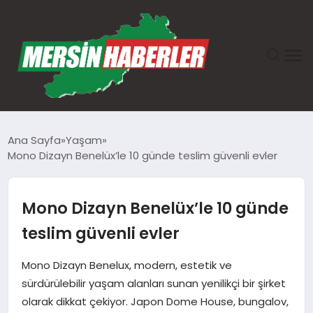
ANASAYFA
Ana Sayfa
Yaşam
Mono Dizayn Benelüx’le 10 günde teslim güvenli evler
GÜNDEM
EKONOMI
Mono Dizayn Benelüx’le 10 günde
teslim güvenli evler
SAĞLIK
Mono Dizayn Benelux, modern, estetik ve
TEKNOLOJI
sürdürülebilir yaşam alanları sunan yenilikçi bir şirket
olarak dikkat çekiyor. Japon Dome House, bungalov,
SPOR