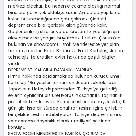
merkezi alçaktır, bu nedenle çökme olasılığı normal
binalara göre çok oldukça azdır. Ayrıca bu yapılarda
kolon bulunmadığından çatı çökmez. Şiddetli
depremlerde bile içerideki alan güvende kalır.
Güçlendirilmiş strafor ve poliüretan ile yapıldığı için
alev almaz ve yangını büyütmez. Üretimi Çorum’da
bulunan ve showroomu İzmir Menderes’te yer alan
firma kurucuları Nadir Bircan ve Emel Kurtuluş, Japon
teknolojisi ile üretilen evler hakkında çeşitli bilgiler
verdi.
DEPREME VE YANGINA DAYANIKLI YAPILAR
Firma hakkında açıklamalarda bulunan kurucu Emel
Kurtuluş, “Bu yapılar tamamen Japon teknolojisidir.
Japonların Hatay depreminden Türkiye’ye getirdiği
evlerin aynılarını biz üretiyoruz. Yaşanabilir, taşınabilir
prefabrik tarzda evler. Bu evleri istenilen büyüklükte, 10
gün gibi kısa bir sürede anahtar teslim içine girilebilir
bir şekilde teslim edebiliyoruz. Türkiye deprem ülkesi
ve depreme dayanıklı olarak üretiliyor” şeklinde
konuştu.
SHOWROOM MENDERES’TE FABRİKA ÇORUM’DA