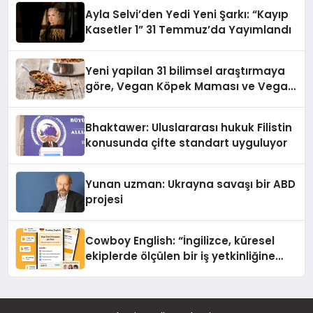
hedefliyor
Ayla Selvi’den Yedi Yeni Şarkı: “Kayıp
Kasetler 1” 31 Temmuz’da Yayımlandı
Yeni yapilan 31 bilimsel araştırmaya
göre, Vegan Köpek Maması ve Vegan
Kedi Mamasının İyi Sindirildiğini
Ortaya Koydu
Bhaktawer: Uluslararası hukuk Filistin
konusunda çifte standart uyguluyor
Yunan uzman: Ukrayna savaşı bir ABD
projesi
Cowboy English: “İngilizce, küresel
ekiplerde ölçülen bir iş yetkinliğine
dönüşüyor”