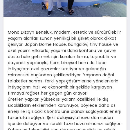
Mono Dizayn Benelux, modern, estetik ve sürdürülebilir
yaşam alanları sunan yenilikçi bir şirket olarak dikkat
çekiyor. Japon Dome House, bungalov, tiny house ve
özel yapım villalarla, yaşamı daha konforlu ve çevre
dostu hale getirmek için kurulan firma, taşınabilir ve
dayanıklı yapılarıyla, hem bireysel hem de ticari
ihtiyaçlara özel çözümler üretiyor ve geleceğin
mimarisini bugünden şekillendiriyor. Yaşanan doğal
felaketler sonrası farklı yapı çözümlerine yönelenlerin
ihtiyaçlarını hızlı ve ekonomik bir şekilde karşılayan
firmaya rağbet her geçen gün artıyor.
Üretilen yapılar, yüksek ısı yalıtım özellikleri ile dış
sıcaklıkların etkilerinden korunuyor, böylece daha az
enerji ile iç sıcaklık kontrolüne olanak sağlayarak enerji
tasarrufu sağlıyor. Şekli dolayısıyla hava durmadan
içeride dolaşıyor ve sürekli taze hava almanızı sağlıyor.
Kubbe ev teknolojisi, son derece güvenlidir ve ağırlık