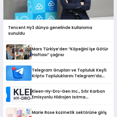
Tencent Hy3 dünya genelinde kullanıma
sunuldu
Mars Türkiye’den “Köpeğini İşe Götür
Haftası” çağrısı
Telegram Grupları ve Topluluk Keşfi:
Kripto Topluluklarını Telegram’da
Keşfetmek
Kleen-Hy-Dro-Gen Inc., Sıfır Karbon
Emisyonlu Hidrojen Isıtma
Teknolojisinde ISO ve TSSA
Düzenleyici Onaylarını Aldı
Marie Rose kozmetik sektörüne giriş