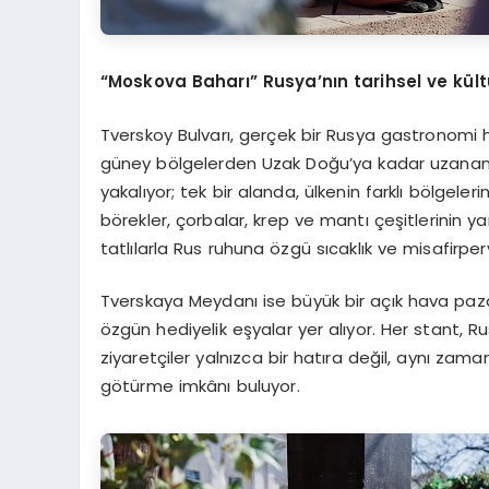
“Moskova Baharı” Rusya’nın tarihsel ve kül
Tverskoy Bulvarı, gerçek bir Rusya gastronomi h
güney bölgelerden Uzak Doğu’ya kadar uzanan nad
yakalıyor; tek bir alanda, ülkenin farklı bölgeler
börekler, çorbalar, krep ve mantı çeşitlerinin ya
tatlılarla Rus ruhuna özgü sıcaklık ve misafirper
Tverskaya Meydanı ise büyük bir açık hava paza
özgün hediyelik eşyalar yer alıyor. Her stant, Rus
ziyaretçiler yalnızca bir hatıra değil, aynı zam
götürme imkânı buluyor.