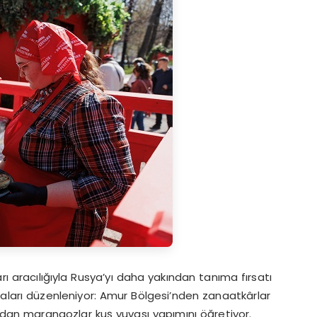
rı aracılığıyla Rusya’yı daha yakından tanıma fırsatı
maları düzenleniyor: Amur Bölgesi’nden zanaatkârlar
’dan marangozlar kuş yuvası yapımını öğretiyor.