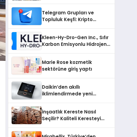
Telegram Grupları ve
Topluluk Keşfi: Kripto
Topluluklarını Telegram’da
Keşfetmek
Kleen-Hy-Dro-Gen Inc., Sıfır
Karbon Emisyonlu Hidrojen
Isıtma Teknolojisinde ISO ve
TSSA Düzenleyici Onaylarını
Marie Rose kozmetik
Aldı
sektörüne giriş yaptı
Daikin’den akıllı
iklimlendirmede yeni
dönem: Madoka Plus
Türkiye’de
İnşaatlık Kereste Nasıl
Seçilir? Kaliteli Keresteyi
Anlamanın 10 Yolu
Mirabellix, Türkiye’den