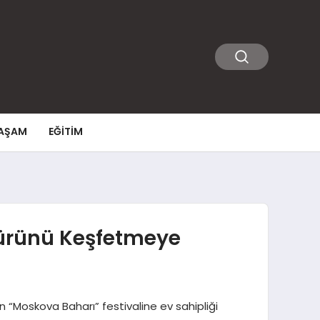
AŞAM
EĞITIM
ltürünü Keşfetmeye
n “Moskova Baharı” festivaline ev sahipliği