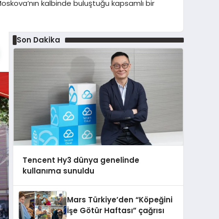
t Moskova’nın kalbinde buluştuğu kapsamlı bir
Son Dakika
Tencent Hy3 dünya genelinde
kullanıma sunuldu
Mars Türkiye’den “Köpeğini
İşe Götür Haftası” çağrısı