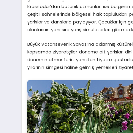
Krasnodar’dan botanik uzmanları ise bölgenin erke
çeşitli sahnelerinde bölgesel halk toplulukları p
şarkılar ve danslarla paylaşıyor. Çocuklar için g
alanlarının yanı sıra yarış simülatörleri gibi mod
Büyük Vatanseverlik Savaşı’na adanmış kültürel v
kapsamda ziyaretçiler döneme ait şarkıları dinle
dönemin atmosferini yansıtan tiyatro gösteriler
yıllarının simgesi hâline gelmiş yemekleri ziyare