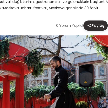
 festivali değil; tarihin, gastronominin ve geleneklerin başken
nen “Moskova Baharı” festivali, Moskova genelinde 30 farklı…
0 Yorum Yapıldı
Paylaş