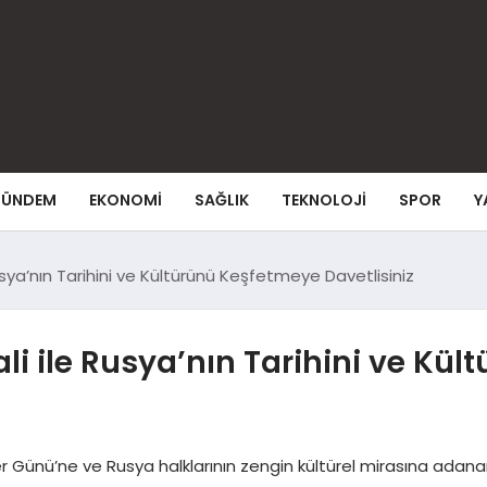
ÜNDEM
EKONOMI
SAĞLIK
TEKNOLOJI
SPOR
Y
usya’nın Tarihini ve Kültürünü Keşfetmeye Davetlisiniz
li ile Rusya’nın Tarihini ve Kü
er Günü’ne ve Rusya halklarının zengin kültürel mirasına adana