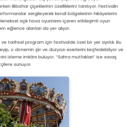
n ilkbahar çiçeklerinin özelliklerini tanıtıyor. Festivalin
erformanslar sergileyerek kendi bölgelerinin hikâyelerini
eleneksel açık hava oyunlarını içeren etkileşimli oyun
ern eğlence alanları da yer alıyor.
e tarihsel program için festivalde özel bir yer ayrıldı. Bu
yip, o dönemin şiir ve düzyazı eserlerini keşfedebiliyor ve
ini izleme imkânı buluyor. “Sahra mutfakları” ise savaş
tçilere sunuyor.