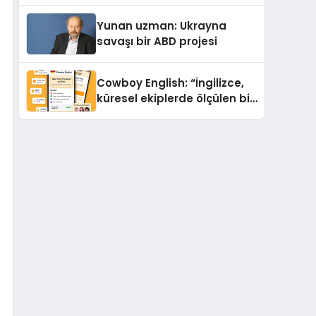
Yunan uzman: Ukrayna
savaşı bir ABD projesi
Cowboy English: “İngilizce,
küresel ekiplerde ölçülen bir
iş yetkinliğine dönüşüyor”