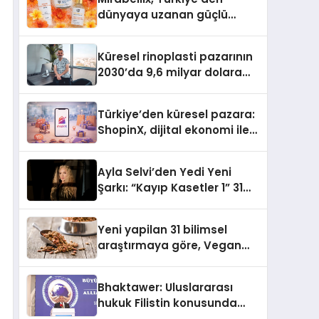
dünyaya uzanan güçlü
büyümesini sürdürüyor
Küresel rinoplasti pazarının
2030’da 9,6 milyar dolara
ulaşması bekleniyor
Türkiye’den küresel pazara:
ShopinX, dijital ekonomi ile
gerçek dünya alışverişini bir
araya getirmeyi hedefliyor
Ayla Selvi’den Yedi Yeni
Şarkı: “Kayıp Kasetler 1” 31
Temmuz’da Yayımlandı
Yeni yapilan 31 bilimsel
araştırmaya göre, Vegan
Köpek Maması ve Vegan
Kedi Mamasının İyi
Bhaktawer: Uluslararası
Sindirildiğini Ortaya Koydu
hukuk Filistin konusunda
çifte standart uyguluyor