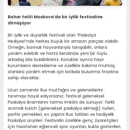
Bahar tatili Moskova
’
da bir iyilik festivaline
d
ö
nüşüyor
Bir iyilik ve duyarlılık festivali olan “Paskalya
Hediyesi”nde herkes büyük bir amacın parçası olabilir.
Örneğin, barınak hayvanlarıyla tanışabilir, onlara
yardım edebilir ve hatta kendinize yeni bir tüylü
arkadaş bile bulabilirsiniz. Konuklar ayrıca hayır
kurumlarını destekleme ve özellikle bakıma muhtaç
olanlara yardım etmek için katkıda bulunma fırsatına
sahip olacaklar.
Uzun zamandır Rus mutfağını ve geleneklerini
tanımayı hayal ediyorsanız, festival geleneksel
Paskalya ikramlarını tatma imkânı da sunuyor: farklı
aromalı kulich (geleneksel paskalya ekmeği) türleri,
perhiz yemekleri, ev yapımı Rus tatlıları ve hediyelik
Paskalya ürünleri. Festivalin özellikle genç ziyaretçileri
için hazırlanan eğlenceli spor oyunları, kukla gösterileri,