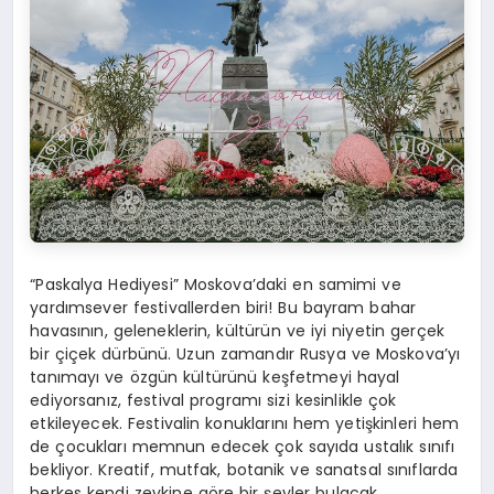
“Paskalya Hediyesi” Moskova’daki en samimi ve
yardımsever festivallerden biri! Bu bayram bahar
havasının, geleneklerin, kültürün ve iyi niyetin gerçek
bir çiçek dürbünü. Uzun zamandır Rusya ve Moskova’yı
tanımayı ve özgün kültürünü keşfetmeyi hayal
ediyorsanız, festival programı sizi kesinlikle çok
etkileyecek. Festivalin konuklarını hem yetişkinleri hem
de çocukları memnun edecek çok sayıda ustalık sınıfı
bekliyor. Kreatif, mutfak, botanik ve sanatsal sınıflarda
herkes kendi zevkine göre bir şeyler bulacak.