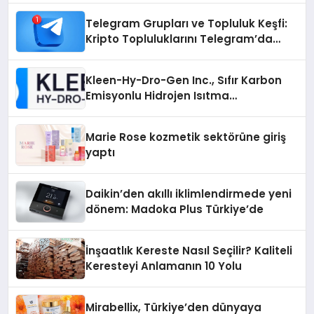
Telegram Grupları ve Topluluk Keşfi:
Kripto Topluluklarını Telegram’da
Keşfetmek
Kleen-Hy-Dro-Gen Inc., Sıfır Karbon
Emisyonlu Hidrojen Isıtma
Teknolojisinde ISO ve TSSA
Düzenleyici Onaylarını Aldı
Marie Rose kozmetik sektörüne giriş
yaptı
Daikin’den akıllı iklimlendirmede yeni
dönem: Madoka Plus Türkiye’de
İnşaatlık Kereste Nasıl Seçilir? Kaliteli
Keresteyi Anlamanın 10 Yolu
Mirabellix, Türkiye’den dünyaya