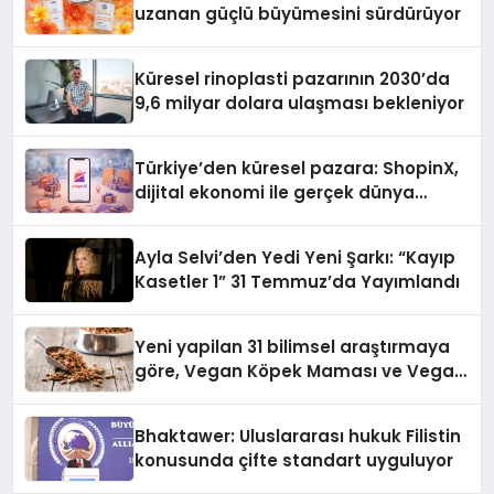
uzanan güçlü büyümesini sürdürüyor
Küresel rinoplasti pazarının 2030’da
9,6 milyar dolara ulaşması bekleniyor
Türkiye’den küresel pazara: ShopinX,
dijital ekonomi ile gerçek dünya
alışverişini bir araya getirmeyi
hedefliyor
Ayla Selvi’den Yedi Yeni Şarkı: “Kayıp
Kasetler 1” 31 Temmuz’da Yayımlandı
Yeni yapilan 31 bilimsel araştırmaya
göre, Vegan Köpek Maması ve Vegan
Kedi Mamasının İyi Sindirildiğini
Ortaya Koydu
Bhaktawer: Uluslararası hukuk Filistin
konusunda çifte standart uyguluyor