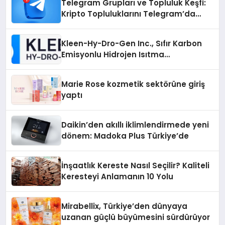
Telegram Grupları ve Topluluk Keşfi:
Kripto Topluluklarını Telegram’da
Keşfetmek
Kleen-Hy-Dro-Gen Inc., Sıfır Karbon
Emisyonlu Hidrojen Isıtma
Teknolojisinde ISO ve TSSA
Düzenleyici Onaylarını Aldı
Marie Rose kozmetik sektörüne giriş
yaptı
Daikin’den akıllı iklimlendirmede yeni
dönem: Madoka Plus Türkiye’de
İnşaatlık Kereste Nasıl Seçilir? Kaliteli
Keresteyi Anlamanın 10 Yolu
Mirabellix, Türkiye’den dünyaya
uzanan güçlü büyümesini sürdürüyor