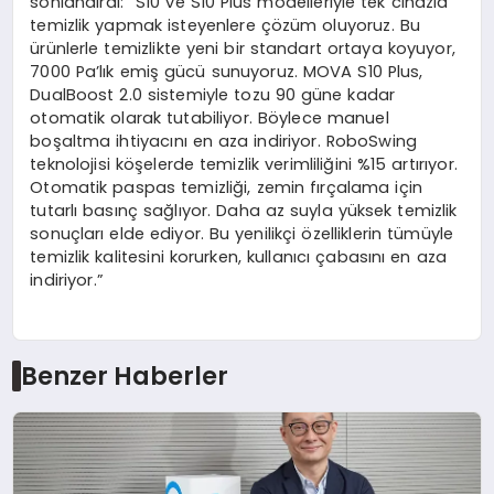
sonlandırdı: “S10 ve S10 Plus modelleriyle tek cihazla
temizlik yapmak isteyenlere çözüm oluyoruz. Bu
ürünlerle temizlikte yeni bir standart ortaya koyuyor,
7000 Pa’lık emiş gücü sunuyoruz. MOVA S10 Plus,
DualBoost 2.0 sistemiyle tozu 90 güne kadar
otomatik olarak tutabiliyor. Böylece manuel
boşaltma ihtiyacını en aza indiriyor. RoboSwing
teknolojisi köşelerde temizlik verimliliğini %15 artırıyor.
Otomatik paspas temizliği, zemin fırçalama için
tutarlı basınç sağlıyor. Daha az suyla yüksek temizlik
sonuçları elde ediyor. Bu yenilikçi özelliklerin tümüyle
temizlik kalitesini korurken, kullanıcı çabasını en aza
indiriyor.”
Benzer Haberler