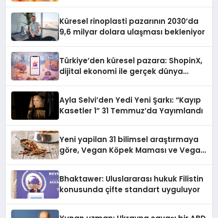
Küresel rinoplasti pazarının 2030’da
9,6 milyar dolara ulaşması bekleniyor
Türkiye’den küresel pazara: ShopinX,
dijital ekonomi ile gerçek dünya
alışverişini bir araya getirmeyi
hedefliyor
Ayla Selvi’den Yedi Yeni Şarkı: “Kayıp
Kasetler 1” 31 Temmuz’da Yayımlandı
Yeni yapilan 31 bilimsel araştırmaya
göre, Vegan Köpek Maması ve Vegan
Kedi Mamasının İyi Sindirildiğini
Ortaya Koydu
Bhaktawer: Uluslararası hukuk Filistin
konusunda çifte standart uyguluyor