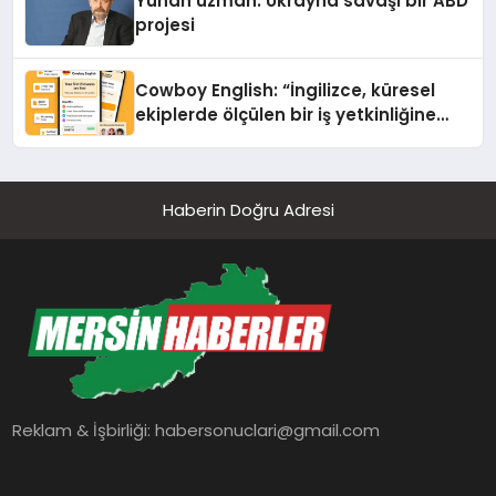
Yunan uzman: Ukrayna savaşı bir ABD
projesi
Cowboy English: “İngilizce, küresel
ekiplerde ölçülen bir iş yetkinliğine
dönüşüyor”
Haberin Doğru Adresi
Reklam & İşbirliği:
habersonuclari@gmail.com