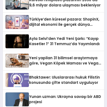
9,6 milyar dolara ulaşması bekleniyor
Türkiye’den küresel pazara: ShopinX,
dijital ekonomi ile gerçek dünya
alışverişini bir araya getirmeyi
hedefliyor
Ayla Selvi’den Yedi Yeni Şarkı: “Kayıp
Kasetler 1” 31 Temmuz’da Yayımlandı
Yeni yapilan 31 bilimsel araştırmaya
göre, Vegan Köpek Maması ve Vegan
Kedi Mamasının İyi Sindirildiğini
Ortaya Koydu
Bhaktawer: Uluslararası hukuk Filistin
konusunda çifte standart uyguluyor
Yunan uzman: Ukrayna savaşı bir ABD
projesi