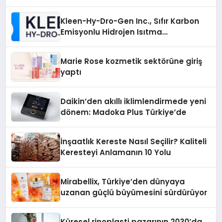
Kleen-Hy-Dro-Gen Inc., Sıfır Karbon
Emisyonlu Hidrojen Isıtma
Teknolojisinde ISO ve TSSA
Düzenleyici Onaylarını Aldı
Marie Rose kozmetik sektörüne giriş
yaptı
Daikin’den akıllı iklimlendirmede yeni
dönem: Madoka Plus Türkiye’de
İnşaatlık Kereste Nasıl Seçilir? Kaliteli
Keresteyi Anlamanın 10 Yolu
Mirabellix, Türkiye’den dünyaya
uzanan güçlü büyümesini sürdürüyor
Küresel rinoplasti pazarının 2030’da