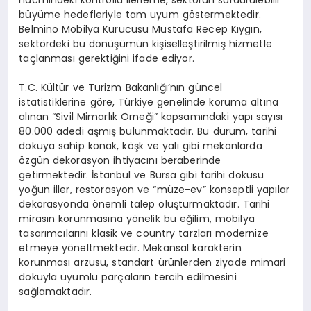
hacmindeki kontrollü ilerleme, sektörün sürdürülebilir
büyüme hedefleriyle tam uyum göstermektedir.
Belmino Mobilya Kurucusu Mustafa Recep Kıygın,
sektördeki bu dönüşümün kişiselleştirilmiş hizmetle
taçlanması gerektiğini ifade ediyor.
T.C. Kültür ve Turizm Bakanlığı’nın güncel
istatistiklerine göre, Türkiye genelinde koruma altına
alınan “Sivil Mimarlık Örneği” kapsamındaki yapı sayısı
80.000 adedi aşmış bulunmaktadır. Bu durum, tarihi
dokuya sahip konak, köşk ve yalı gibi mekanlarda
özgün dekorasyon ihtiyacını beraberinde
getirmektedir. İstanbul ve Bursa gibi tarihi dokusu
yoğun iller, restorasyon ve “müze-ev” konseptli yapılar
dekorasyonda önemli talep oluşturmaktadır. Tarihi
mirasın korunmasına yönelik bu eğilim, mobilya
tasarımcılarını klasik ve country tarzları modernize
etmeye yöneltmektedir. Mekansal karakterin
korunması arzusu, standart ürünlerden ziyade mimari
dokuyla uyumlu parçaların tercih edilmesini
sağlamaktadır.