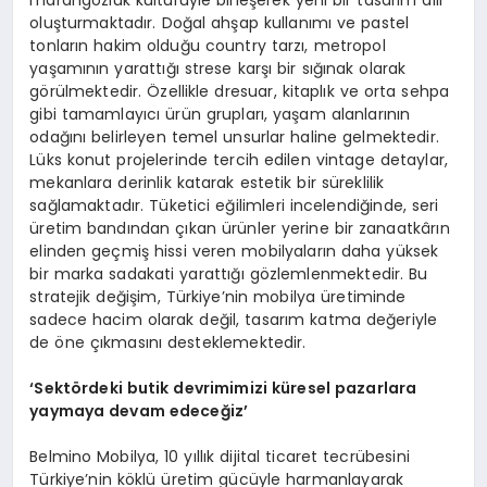
marangozluk kültürüyle birleşerek yeni bir tasarım dili
oluşturmaktadır. Doğal ahşap kullanımı ve pastel
tonların hakim olduğu country tarzı, metropol
yaşamının yarattığı strese karşı bir sığınak olarak
görülmektedir. Özellikle dresuar, kitaplık ve orta sehpa
gibi tamamlayıcı ürün grupları, yaşam alanlarının
odağını belirleyen temel unsurlar haline gelmektedir.
Lüks konut projelerinde tercih edilen vintage detaylar,
mekanlara derinlik katarak estetik bir süreklilik
sağlamaktadır. Tüketici eğilimleri incelendiğinde, seri
üretim bandından çıkan ürünler yerine bir zanaatkârın
elinden geçmiş hissi veren mobilyaların daha yüksek
bir marka sadakati yarattığı gözlemlenmektedir. Bu
stratejik değişim, Türkiye’nin mobilya üretiminde
sadece hacim olarak değil, tasarım katma değeriyle
de öne çıkmasını desteklemektedir.
‘Sektördeki butik devrimimizi küresel pazarlara
yaymaya devam edeceğiz’
Belmino Mobilya, 10 yıllık dijital ticaret tecrübesini
Türkiye’nin köklü üretim gücüyle harmanlayarak