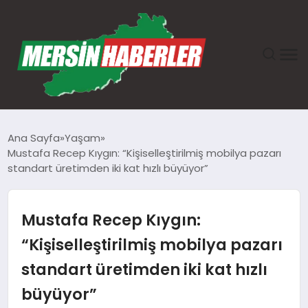
ANASAYFA
Ana Sayfa
Yaşam
Mustafa Recep Kıygın: “Kişiselleştirilmiş mobilya pazarı
GÜNDEM
standart üretimden iki kat hızlı büyüyor”
EKONOMI
Mustafa Recep Kıygın:
SAĞLIK
“Kişiselleştirilmiş mobilya pazarı
standart üretimden iki kat hızlı
TEKNOLOJI
büyüyor”
SPOR