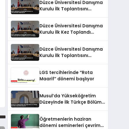
Düzce Üniversitesi Danışma
Kurulu İlk Toplantısını
Tamamladı
Düzce Üniversitesi Danışma
Kurulu İlk Kez Toplandı
Sektör İş Birliği Masaya
Yatırıldı
Düzce Üniversitesi Danışma
Kurulu İlk Toplantısını
Tamamladı
LGS tercihlerinde “Rota
Maarif” dönemi başlıyor
Musul’da Yükseköğretim
Düzeyinde İlk Türkçe Bölümü
Faaliyete Başladı
Öğretmenlerin haziran
dönemi seminerleri çevrim