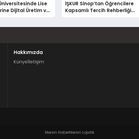
niversitesinde Lise
İŞKUR Sinop’tan Öğrencilere
ine Dijital Üretim ve
Kapsamlı Tercih Rehberliği
a Eğitimi Veriliyor
Başladı
Hakkımızda
Künye
İletişim
.
Mersin Haber
Mersin Lojistik