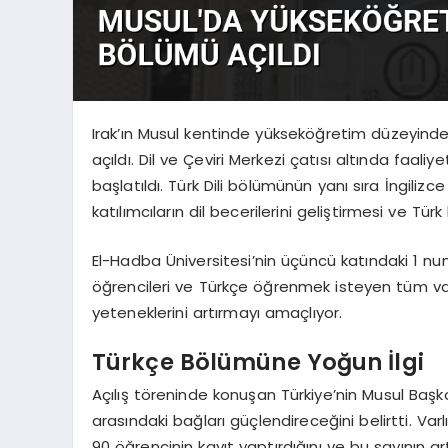
Irak’ın Musul kentinde yükseköğretim düzeyinde
açıldı. Dil ve Çeviri Merkezi çatısı altında fa
başlatıldı. Türk Dili bölümünün yanı sıra İngili
katılımcıların dil becerilerini geliştirmesi ve Tü
El-Hadba Üniversitesi’nin üçüncü katındaki 1 nu
öğrencileri ve Türkçe öğrenmek isteyen tüm vatand
yeteneklerini artırmayı amaçlıyor.
Türkçe Bölümüne Yoğun İlgi
Açılış töreninde konuşan Türkiye’nin Musul Başko
arasındaki bağları güçlendireceğini belirtti. Varl
90 öğrencinin kayıt yaptırdığını ve bu sayının ar