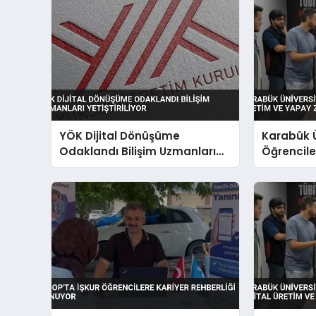
YÖK Dijital Dönüşüme
Karabük Ü
Odaklandı Bilişim Uzmanları
Öğrenciler
Yetiştiriliyor
Yapay Zek