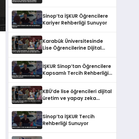
Üniversitesi’nden Bilişim
Uzmanı Desteği
Sinop’ta İŞKUR Öğrencilere
Kariyer Rehberliği Sunuyor
Karabük Üniversitesinde
Lise Öğrencilerine Dijital
Üretim ve Yapay Zeka
Eğitimi Veriliyor
İŞKUR Sinop’tan Öğrencilere
Kapsamlı Tercih Rehberliği
Başladı
KBÜ’de lise öğrencileri dijital
üretim ve yapay zeka
eğitimi alıyor
Sinop’ta İŞKUR Tercih
Rehberliği Sunuyor