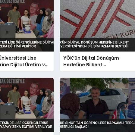
niversitesi Lise
YÖK’ün Dijital Dönüşüm
ine Dijital Üretim ve
Hedefine Bilkent
a Eğitimi Veriyor
Üniversitesi’nden Bilişim
Uzmanı Desteği