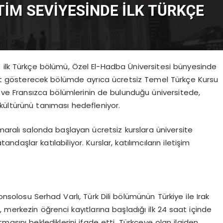
 ilk Türkçe bölümü, Özel El-Hadba Üniversitesi bünyesinde
aliyet gösterecek bölümde ayrıca ücretsiz Temel Türkçe Kursu
zce ve Fransızca bölümlerinin de bulunduğu üniversitede,
rk kültürünü tanıması hedefleniyor.
maralı salonda başlayan ücretsiz kurslara üniversite
aşlar katılabiliyor. Kurslar, katılımcıların iletişim
nsolosu Serhad Varlı, Türk Dili bölümünün Türkiye ile Irak
ı, merkezin öğrenci kayıtlarına başladığı ilk 24 saat içinde
tmasını beklediklerini ifade etti. Türkçeye olan ilgiden