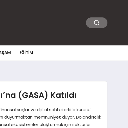
AŞAM
EĞITIM
ı’na (GASA) Katıldı
nansal suçlar ve dijital sahtekarlıkla küresel
ını duyurmaktan memnuniyet duyar. Dolandırıcılık
nansal ekosistemler oluşturmak için sektörler