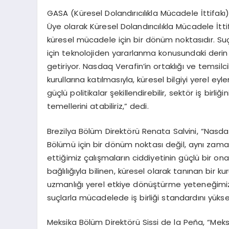
GASA (Küresel Dolandırıcılıkla Mücadele İttifak
Üye olarak Küresel Dolandırıcılıkla Mücadele İtt
küresel mücadele için bir dönüm noktasıdır. Suç 
için teknolojiden yararlanma konusundaki derin 
getiriyor. Nasdaq Verafin’in ortaklığı ve temsilc
kurullarına katılmasıyla, küresel bilgiyi yerel ey
güçlü politikalar şekillendirebilir, sektör iş birliğ
temellerini atabiliriz,” dedi.
Brezilya Bölüm Direktörü Renata Salvini, “Nasd
Bölümü için bir dönüm noktası değil, aynı zaman
ettiğimiz çalışmaların ciddiyetinin güçlü bir ona
bağlılığıyla bilinen, küresel olarak tanınan bir 
uzmanlığı yerel etkiye dönüştürme yeteneğimizi g
suçlarla mücadelede iş birliği standardını yüks
Meksika Bölüm Direktörü Sissi de la Peña, “Meks