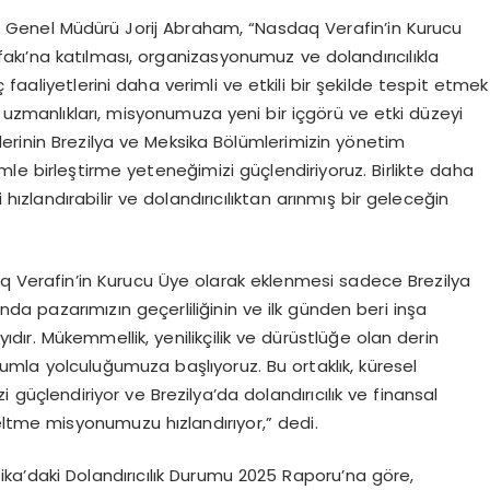
ı) Genel Müdürü Jorij Abraham, “Nasdaq Verafin’in Kurucu
ifakı’na katılması, organizasyonumuz ve dolandırıcılıkla
faaliyetlerini daha verimli ve etkili bir şekilde tespit etmek
uzmanlıkları, misyonumuza yeni bir içgörü ve etki düzeyi
ilerinin Brezilya ve Meksika Bölümlerimizin yönetim
lemle birleştirme yeteneğimizi güçlendiriyoruz. Birlikte daha
ini hızlandırabilir ve dolandırıcılıktan arınmış bir geleceğin
aq Verafin’in Kurucu Üye olarak eklenmesi sadece Brezilya
da pazarımızın geçerliliğinin ve ilk günden beri inşa
yıdır. Mükemmellik, yenilikçilik ve dürüstlüğe olan derin
kurumla yolculuğumuza başlıyoruz. Bu ortaklık, küresel
üçlendiriyor ve Brezilya’da dolandırıcılık ve finansal
eltme misyonumuzu hızlandırıyor,” dedi.
ika’daki Dolandırıcılık Durumu 2025 Raporu’na göre,