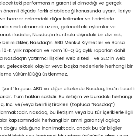
 gelecekteki performansın garantisi olmadığı ve gerçek
n önemli ölçüde farklı olabileceği konusunda uyarır. İleriye
er ve benzer anlamdaki diğer kelimeler ve terimlerle
nlarla sınırlı olmamak üzere, gelecekteki eylemler ve
 dönük ifadeler, Nasdaq’ın kontrolü dışındaki bir dizi risk,
r ve belirsizlikler, Nasdaq’ın ABD Menkul Kıymetler ve Borsa
K yıllık raporları ve Form 10-Q üç aylık raporları dahil
ra Nasdaq’ın yatırımcı ilişkileri web sitesi ve SEC’in web
giler, gelecekteki olaylar veya başka nedenlerle herhangi bir
elleme yükümlülüğü üstlenmez.
rit’ logosu, ABD ve diğer ülkelerde Nasdaq, Inc.’in tescilli
rıdır. Tüm hakları saklıdır. Bu iletişim ve buradaki herhangi
q, Inc. ve/veya belirli iştirakleri (topluca “Nasdaq”)
nmaktadır. Nasdaq, bu iletişim veya bu tür içeriklerle ilgili
ar kapsamındaki herhangi bir zımni garantiyi açıkça
rin doğru olduğuna inanılmaktadır, ancak bu tür bilgiler
radaki hiçbir şey, herhangi bir yatırım ürününün alımı veya