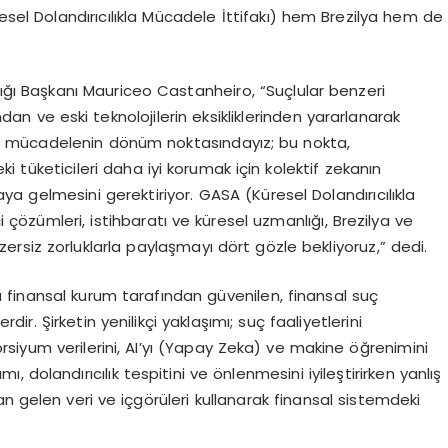
sel Dolandırıcılıkla Mücadele İttifakı) hem Brezilya hem de
ığı Başkanı Mauriceo Castanheiro, “Suçlular benzeri
ından ve eski teknolojilerin eksikliklerinden yararlanarak
rla mücadelenin dönüm noktasındayız; bu nokta,
tüketicileri daha iyi korumak için kolektif zekanın
 gelmesini gerektiriyor. GASA (Küresel Dolandırıcılıkla
i çözümleri, istihbaratı ve küresel uzmanlığı, Brezilya ve
zersiz zorluklarla paylaşmayı dört gözle bekliyoruz,” dedi.
finansal kurum tarafından güvenilen, finansal suç
dir. Şirketin yenilikçi yaklaşımı; suç faaliyetlerini
siyum verilerini, AI’yı (Yapay Zeka) ve makine öğrenimini
ı, dolandırıcılık tespitini ve önlenmesini iyileştirirken yanlış
an gelen veri ve içgörüleri kullanarak finansal sistemdeki