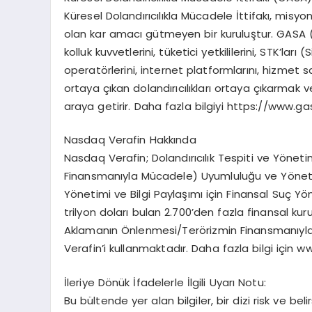
Küresel Dolandırıcılıkla Mücadele İttifakı, misyo
olan kar amacı gütmeyen bir kuruluştur. GASA (Kür
kolluk kuvvetlerini, tüketici yetkililerini, STK’lar
operatörlerini, internet platformlarını, hizmet s
ortaya çıkan dolandırıcılıkları ortaya çıkarmak v
araya getirir. Daha fazla bilgiyi https://www.gas
Nasdaq Verafin Hakkında
Nasdaq Verafin; Dolandırıcılık Tespiti ve Yöne
Finansmanıyla Mücadele) Uyumluluğu ve Yönetim
Yönetimi ve Bilgi Paylaşımı için Finansal Suç Yö
trilyon doları bulan 2.700’den fazla finansal ku
Aklamanın Önlenmesi/Terörizmin Finansmanıyla
Verafin’i kullanmaktadır. Daha fazla bilgi için 
İleriye Dönük İfadelerle İlgili Uyarı Notu:
Bu bültende yer alan bilgiler, bir dizi risk ve bel