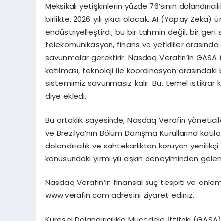
Meksikalı yetişkinlerin yüzde 76’sının dolandırıcı
birlikte, 2026 yılı yıkıcı olacak. AI (Yapay Zeka) 
endüstriyelleştirdi; bu bir tahmin değil, bir geri
telekomünikasyon, finans ve yetkililer arasında 
savunmalar gerektirir. Nasdaq Verafin’in GASA (K
katılması, teknoloji ile koordinasyon arasındaki
sistemimiz savunmasız kalır. Bu, temel istikra
diye ekledi.
Bu ortaklık sayesinde, Nasdaq Verafin yöneticile
ve Brezilya’nın Bölüm Danışma Kurullarına katıla
dolandırıcılık ve sahtekarlıktan koruyan yenilikçi
konusundaki yirmi yılı aşkın deneyiminden gelen 
Nasdaq Verafin’in finansal suç tespiti ve önlem
www.verafin.com adresini ziyaret ediniz.
Küresel Dolandırıcılıkla Mücadele İttifakı (GASA