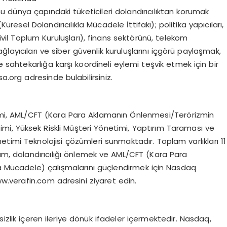
nu dünya çapındaki tüketicileri dolandırıcılıktan korumak
esel Dolandırıcılıkla Mücadele İttifakı); politika yapıcıları,
ı (Sivil Toplum Kuruluşları), finans sektörünü, telekom
ağlayıcıları ve siber güvenlik kuruluşlarını içgörü paylaşmak,
e sahtekarlığa karşı koordineli eylemi teşvik etmek için bir
a.org adresinde bulabilirsiniz.
timi, AML/CFT (Kara Para Aklamanın Önlenmesi/Terörizmin
i, Yüksek Riskli Müşteri Yönetimi, Yaptırım Taraması ve
netimi Teknolojisi çözümleri sunmaktadır. Toplam varlıkları 11
rum, dolandırıcılığı önlemek ve AML/CFT (Kara Para
 Mücadele) çalışmalarını güçlendirmek için Nasdaq
www.verafin.com adresini ziyaret edin.
irsizlik içeren ileriye dönük ifadeler içermektedir. Nasdaq,