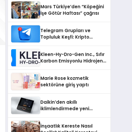
Mars Türkiye’den “Köpeğini
İşe Götür Haftası” çağrısı
Telegram Grupları ve
Topluluk Keşfi: Kripto
Topluluklarını Telegram’da
Keşfetmek
Kleen-Hy-Dro-Gen Inc., Sıfır
Karbon Emisyonlu Hidrojen
Isıtma Teknolojisinde ISO ve
TSSA Düzenleyici Onaylarını
Marie Rose kozmetik
Aldı
sektörüne giriş yaptı
Daikin’den akıllı
iklimlendirmede yeni
dönem: Madoka Plus
Türkiye’de
İnşaatlık Kereste Nasıl