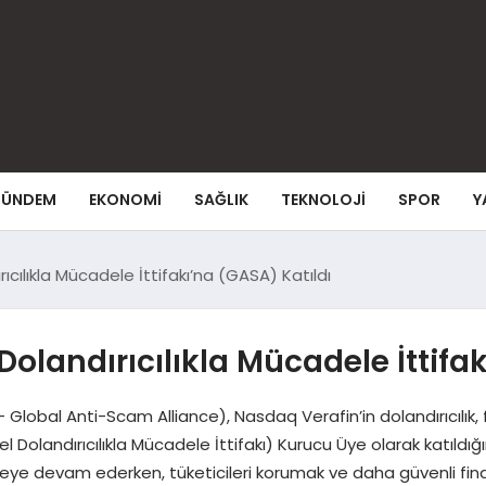
ÜNDEM
EKONOMI
SAĞLIK
TEKNOLOJI
SPOR
Y
ıcılıkla Mücadele İttifakı’na (GASA) Katıldı
olandırıcılıkla Mücadele İttifak
Global Anti-Scam Alliance), Nasdaq Verafin’in dolandırıcılık, fi
olandırıcılıkla Mücadele İttifakı) Kurucu Üye olarak katıldığ
vrilmeye devam ederken, tüketicileri korumak ve daha güvenli fi