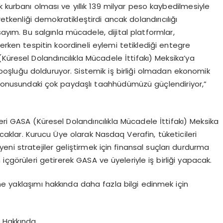
lık kurbanı olması ve yıllık 139 milyar peso kaybedilmesiyle
üretkenliği demokratikleştirdi ancak dolandırıcılığı
 sayım. Bu salgınla mücadele, dijital platformlar,
erken tespitin koordineli eylemi tetiklediği entegre
üresel Dolandırıcılıkla Mücadele İttifakı) Meksika’ya
 boşluğu dolduruyor. Sistemik iş birliği olmadan ekonomik
r konusundaki çok paydaşlı taahhüdümüzü güçlendiriyor,”
ri GASA (Küresel Dolandırıcılıkla Mücadele İttifakı) Meksika
caklar. Kurucu Üye olarak Nasdaq Verafin, tüketicileri
 yeni stratejiler geliştirmek için finansal suçları durdurma
içgörüleri getirerek GASA ve üyeleriyle iş birliği yapacak.
e yaklaşımı hakkında daha fazla bilgi edinmek için
) Hakkında