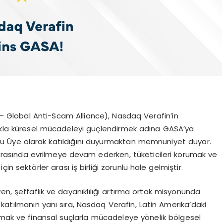
A – Global Anti-Scam Alliance), Nasdaq Verafin’in
karlıkla küresel mücadeleyi güçlendirmek adına GASA’ya
rucu Üye olarak katıldığını duyurmaktan memnuniyet duyar.
llar arasında evrilmeye devam ederken, tüketicileri korumak ve
n sektörler arası iş birliği zorunlu hale gelmiştir.
en, şeffaflık ve dayanıklılığı artırma ortak misyonunda
 katılmanın yanı sıra, Nasdaq Verafin, Latin Amerika’daki
rmak ve finansal suçlarla mücadeleye yönelik bölgesel