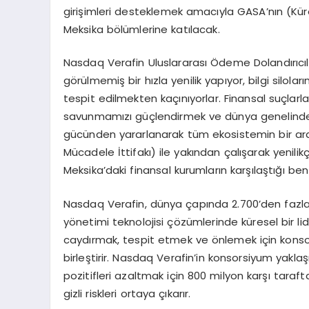
girişimleri desteklemek amacıyla GASA’nın (Küre
Meksika bölümlerine katılacak.
Nasdaq Verafin Uluslararası Ödeme Dolandırıcıl
görülmemiş bir hızla yenilik yapıyor, bilgi silolar
tespit edilmekten kaçınıyorlar. Finansal suçla
savunmamızı güçlendirmek ve dünya genelindeki 
gücünden yararlanarak tüm ekosistemin bir araya
Mücadele İttifakı) ile yakından çalışarak yenilikç
Meksika’daki finansal kurumların karşılaştığı ben
Nasdaq Verafin, dünya çapında 2.700’den fazla 
yönetimi teknolojisi çözümlerinde küresel bir lider
caydırmak, tespit etmek ve önlemek için konsor
birleştirir. Nasdaq Verafin’in konsorsiyum yaklaşım
pozitifleri azaltmak için 800 milyon karşı taraft
gizli riskleri ortaya çıkarır.