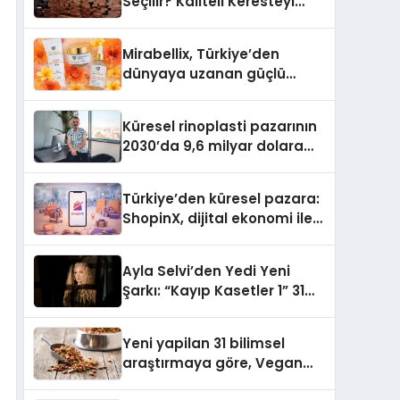
Seçilir? Kaliteli Keresteyi
Anlamanın 10 Yolu
Mirabellix, Türkiye’den
dünyaya uzanan güçlü
büyümesini sürdürüyor
Küresel rinoplasti pazarının
2030’da 9,6 milyar dolara
ulaşması bekleniyor
Türkiye’den küresel pazara:
ShopinX, dijital ekonomi ile
gerçek dünya alışverişini bir
araya getirmeyi hedefliyor
Ayla Selvi’den Yedi Yeni
Şarkı: “Kayıp Kasetler 1” 31
Temmuz’da Yayımlandı
Yeni yapilan 31 bilimsel
araştırmaya göre, Vegan
Köpek Maması ve Vegan