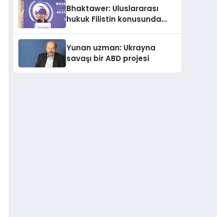
Kedi Mamasının İyi
Bhaktawer: Uluslararası
Sindirildiğini Ortaya Koydu
hukuk Filistin konusunda
çifte standart uyguluyor
Yunan uzman: Ukrayna
savaşı bir ABD projesi