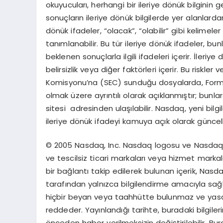
okuyucuları, herhangi bir ileriye dönük bilginin
sonuçların ileriye dönük bilgilerde yer alanlarda
dönük ifadeler, “olacak”, “olabilir” gibi kelimel
tanımlanabilir. Bu tür ileriye dönük ifadeler, bu
beklenen sonuçlarla ilgili ifadeleri içerir. İleriye
belirsizlik veya diğer faktörleri içerir. Bu riskle
Komisyonu’na (SEC) sunduğu dosyalarda, Form 10-
olmak üzere ayrıntılı olarak açıklanmıştır; bunla
sitesi adresinden ulaşılabilir. Nasdaq, yeni bil
ileriye dönük ifadeyi kamuya açık olarak günc
© 2005 Nasdaq, Inc. Nasdaq logosu ve Nasdaq ‘şe
ve tescilsiz ticari markaları veya hizmet markala
bir bağlantı takip edilerek bulunan içerik, Nasda
tarafından yalnızca bilgilendirme amacıyla sağla
hiçbir beyan veya taahhütte bulunmaz ve yasal
reddeder. Yayınlandığı tarihte, buradaki bilgile
önceden haber verilmeksizin değiştirilebilir. Bu