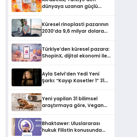
dünyaya uzanan güçlü
büyümesini sürdürüyor
Küresel rinoplasti pazarının
2030’da 9,6 milyar dolara
ulaşması bekleniyor
Türkiye’den küresel pazara:
ShopinX, dijital ekonomi ile
gerçek dünya alışverişini bir
araya getirmeyi hedefliyor
Ayla Selvi’den Yedi Yeni
Şarkı: “Kayıp Kasetler 1” 31
Temmuz’da Yayımlandı
Yeni yapilan 31 bilimsel
araştırmaya göre, Vegan
Köpek Maması ve Vegan
Kedi Mamasının İyi
Bhaktawer: Uluslararası
Sindirildiğini Ortaya Koydu
hukuk Filistin konusunda
çifte standart uyguluyor