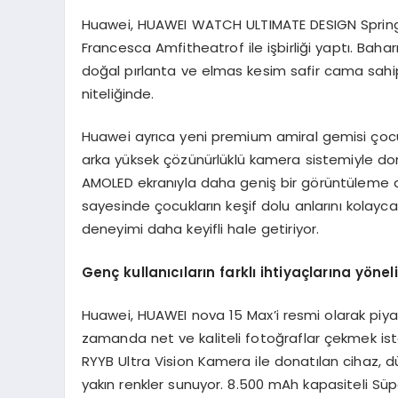
Huawei, HUAWEI WATCH ULTIMATE DESIGN Spring E
Francesca Amfitheatrof ile işbirliği yaptı. Baha
doğal pırlanta ve elmas kesim safir cama sahip o
niteliğinde.
Huawei ayrıca yeni premium amiral gemisi çocuk
arka yüksek çözünürlüklü kamera sistemiyle donat
AMOLED ekranıyla daha geniş bir görüntüleme ala
sayesinde çocukların keşif dolu anlarını kolayc
deneyimi daha keyifli hale getiriyor.
Genç kullanıcıların farklı ihtiyaçlarına yöne
Huawei, HUAWEI nova 15 Max’i resmi olarak piya
zamanda net ve kaliteli fotoğraflar çekmek iste
RYYB Ultra Vision Kamera ile donatılan cihaz, düş
yakın renkler sunuyor. 8.500 mAh kapasiteli Süper