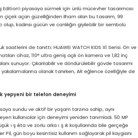
dition’ı piyasaya sürmek için ünlü mücevher tasarımcısı
rın çiçek açan güzelliğinden ilham alan bu tasarım, 99
lup, kadınsı gücün ve canlılığın giyilebilir bir sembolü
 saatlerini de tanıttı: HUAWEI WATCH KIDS X1 Serisi. Ön ve
ılan cihaz, 110° ultra geniş açılı ön kamera ve 1,82 inç
nı sunuyor. Çıkarılabilir ve döndürülebilir gövde tasarımı
a yakalamalarına olanak tanırken, AR eğlence özelliğiyle de
lik yepyeni bir telefon deneyimi
saya sundu ve aktif bir yaşam tarzına sahip, aynı
yen kullanıcılar için deneyimi yeniden tanımladı. 50 MP
ük ı ş ıkta ve zorlu arka ı ş ık koşullarında bile gerçeğe
 Pil, gün boyu kesintisiz kullanım sağlayarak pil kaygısını