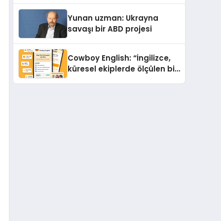
Yunan uzman: Ukrayna
savaşı bir ABD projesi
Cowboy English: “İngilizce,
küresel ekiplerde ölçülen bir
iş yetkinliğine dönüşüyor”