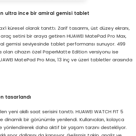
en ultra ince bir amiral gemisi tablet
küresel olarak tanıttı. Zarif tasarımı, üst düzey ekranı,
ı araç setini bir araya getiren HUAWEI MatePad Pro Max,
al gemisi seviyesinde tablet performansı sunuyor. 499
a olan cihazın özel PaperMatte Edition versiyonu ise
HUAWEI MatePad Pro Max, 13 inç ve üzeri tabletler arasında
den tasarlandı
rilen yeni akıllı saat serisini tanıttı. HUAWEI WATCH FIT 5
ve dinamik bir görünümle yenilendi. Kullanıcıları, kolayca
e yönlendirerek daha aktif bir yaşam tarzını destekliyor.
arklı spor dallarını da kapsıyor. Gelişmiş takip, analiz ve