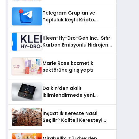
Telegram Grupları ve
Topluluk Keşfi: Kripto
Topluluklarını Telegram’da
Keşfetmek
Kleen-Hy-Dro-Gen Inc., Sıfır
Karbon Emisyonlu Hidrojen
Isıtma Teknolojisinde ISO ve
TSSA Düzenleyici Onaylarını
Marie Rose kozmetik
Aldı
sektörüne giriş yaptı
Daikin’den akıllı
iklimlendirmede yeni
dönem: Madoka Plus
Türkiye’de
İnşaatlık Kereste Nasıl
Seçilir? Kaliteli Keresteyi
Anlamanın 10 Yolu
Mirabellix, Türkiye’den