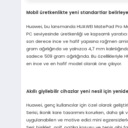
Mobil üretkenlikte yeni standartlar belirley
Huawei, bu lansmanda HUAWEI MatePad Pro Max’i 
PC seviyesinde üretkenliği ve kapsamlı yaratıc
son derece ince ve hafif yapısına rağmen amir
gram ağırlığında ve yalnızca 4,7 mm kalınlığınd
sadece 509 gram ağırlığında. Bu özellikleriyle 
en ince ve en hafif model olarak öne çıkıyor.
Akıllı giyilebilir cihazlar yeni nesil için yeni
Huawei, genç kullanıcılar için özel olarak gelişti
Serisi, ikonik kare tasarımını korurken, daha şık 
uygulanabilen ve motive edici mini egzersizlerl
Seri; bisiklet, golf, patika koşusu ve tenis gibi f