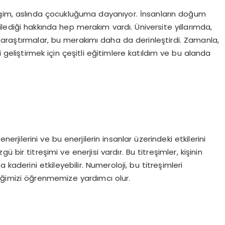
lgim, aslında çocukluğuma dayanıyor. İnsanların doğum
etkilediği hakkında hep merakım vardı. Üniversite yıllarımda,
 araştırmalar, bu merakımı daha da derinleştirdi. Zamanla,
eliştirmek için çeşitli eğitimlere katıldım ve bu alanda
nerjilerini ve bu enerjilerin insanlar üzerindeki etkilerini
ü bir titreşimi ve enerjisi vardır. Bu titreşimler, kişinin
 kaderini etkileyebilir. Numeroloji, bu titreşimleri
ğimizi öğrenmemize yardımcı olur.