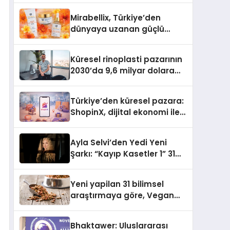
Mirabellix, Türkiye’den
dünyaya uzanan güçlü
büyümesini sürdürüyor
Küresel rinoplasti pazarının
2030’da 9,6 milyar dolara
ulaşması bekleniyor
Türkiye’den küresel pazara:
ShopinX, dijital ekonomi ile
gerçek dünya alışverişini bir
araya getirmeyi hedefliyor
Ayla Selvi’den Yedi Yeni
Şarkı: “Kayıp Kasetler 1” 31
Temmuz’da Yayımlandı
Yeni yapilan 31 bilimsel
araştırmaya göre, Vegan
Köpek Maması ve Vegan
Kedi Mamasının İyi
Bhaktawer: Uluslararası
Sindirildiğini Ortaya Koydu