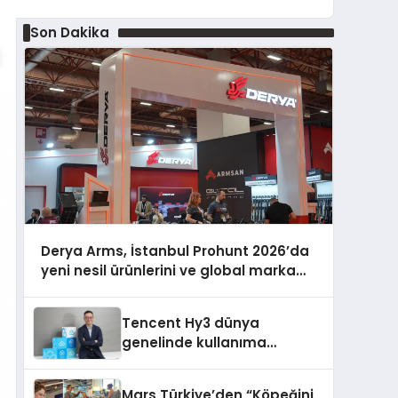
Son Dakika
Derya Arms, İstanbul Prohunt 2026’da
yeni nesil ürünlerini ve global marka
vizyonunu sergiledi
Tencent Hy3 dünya
genelinde kullanıma
sunuldu
Mars Türkiye’den “Köpeğini