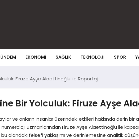
ÜNDEM
EKONOMI
SAĞLIK
TEKNOLOJI
SPOR
Y
olculuk: Firuze Ayşe Alaettinoğlu ile Röportaj
ine Bir Yolculuk: Firuze Ayşe Ala
lar ve onların insanlar üzerindeki etkileri hakkında derin bir an
ılı numeroloji uzmanlarından Firuze Ayşe Alaettinoğlu ile kapsam
bu alandaki felsefi yaklaşımı ve derinlemesine analitik düşün