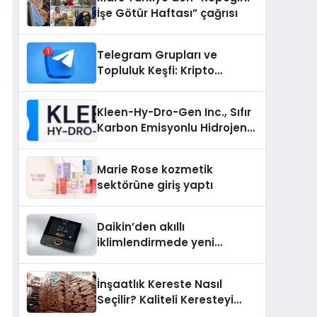
İşe Götür Haftası” çağrısı
Telegram Grupları ve
Topluluk Keşfi: Kripto
Topluluklarını Telegram’da
Keşfetmek
Kleen-Hy-Dro-Gen Inc., Sıfır
Karbon Emisyonlu Hidrojen
Isıtma Teknolojisinde ISO ve
TSSA Düzenleyici Onaylarını
Marie Rose kozmetik
Aldı
sektörüne giriş yaptı
Daikin’den akıllı
iklimlendirmede yeni
dönem: Madoka Plus
Türkiye’de
İnşaatlık Kereste Nasıl
Seçilir? Kaliteli Keresteyi
Anlamanın 10 Yolu