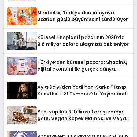
Mirabellix, Türkiye’den dünyaya
uzanan güçlü büyümesini sürdürüyor
Küresel rinoplasti pazarının 2030’da
9,6 milyar dolara ulaşması bekleniyor
Türkiye’den küresel pazara: ShopinX,
dijital ekonomi ile gerçek dünya
alışverişini bir araya getirmeyi
hedefliyor
Ayla Selvi’den Yedi Yeni Şarkı: “Kayıp
Kasetler 1” 31 Temmuz’da Yayımlandı
Yeni yapilan 31 bilimsel araştırmaya
göre, Vegan Köpek Maması ve Vegan
Kedi Mamasının İyi Sindirildiğini
Ortaya Koydu
Bhaktawer: Uluslararası hukuk Filistin