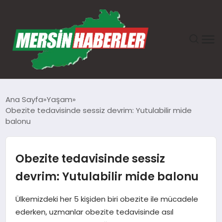
ANASAYFA
Ana Sayfa
Yaşam
Obezite tedavisinde sessiz devrim: Yutulabilir mide
GÜNDEM
balonu
EKONOMI
Obezite tedavisinde sessiz
SAĞLIK
devrim: Yutulabilir mide balonu
TEKNOLOJI
Ülkemizdeki her 5 kişiden biri obezite ile mücadele
ederken, uzmanlar obezite tedavisinde asıl
SPOR