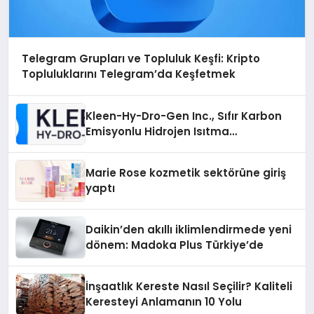
Telegram Grupları ve Topluluk Keşfi: Kripto
Topluluklarını Telegram’da Keşfetmek
Kleen-Hy-Dro-Gen Inc., Sıfır Karbon
Emisyonlu Hidrojen Isıtma
Teknolojisinde ISO ve TSSA
Düzenleyici Onaylarını Aldı
Marie Rose kozmetik sektörüne giriş
yaptı
Daikin’den akıllı iklimlendirmede yeni
dönem: Madoka Plus Türkiye’de
İnşaatlık Kereste Nasıl Seçilir? Kaliteli
Keresteyi Anlamanın 10 Yolu