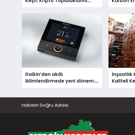
Keşfi: Kripto Topluluklarını
Karbon Em
Telegram’da Keşfetmek
Isıtma Te
TSSA Düze
Aldı
Daikin’den akıllı
İnşaatlık 
iklimlendirmede yeni dönem:
Kaliteli 
Madoka Plus Türkiye’de
Yolu
Haberin Doğru Adresi