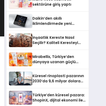
Aldı
sektörüne giriş yaptı
Daikin’den akıllı
iklimlendirmede yeni
dönem: Madoka Plus
Türkiye’de
İnşaatlık Kereste Nasıl
Seçilir? Kaliteli Keresteyi
Anlamanın 10 Yolu
Mirabellix, Türkiye’den
dünyaya uzanan güçlü
büyümesini sürdürüyor
Küresel rinoplasti pazarının
2030’da 9,6 milyar dolara
ulaşması bekleniyor
Türkiye’den küresel pazara:
ShopinX, dijital ekonomi ile
gerçek dünya alışverişini bir