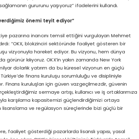
sağlamanın gururunu yaşıyoruz” ifadelerini kullandı.
 verdiğimiz önemi teyit ediyor”
kiye pazarına inancını temsil ettiğini vurgulayan Mehmet
ırdı: “OKX, blokzinciri sektöründe faaliyet gösteren bir
uluşu vizyonuyla hareket ediyor. Bu vizyonu, hem dünya
a görünür kılıyoruz. OKX’in yakın zamanda New York
 milyar dolarlık yatırım da bu küresel vizyonun en güçlü
Türkiye’de finans kuruluşu sorumluluğu ve disipliniyle
. Finans kuruluşları için güven vazgeçilmezdir, güvenin
ekleştirdiğimiz sermaye artışı, kullanıcı ve iş ortaklarımıza
ıyla karşılama kapasitemizi güçlendirdiğimizi ortaya
isanslama ve regülasyon süreçlerinde bizi güçlü bir
e, faaliyet gösterdiği pazarlarda lisanslı yapısı, yasal