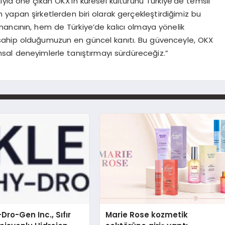
yla öne çıkan OKX’in küresel kültürünü Türkiye’de temsil
 yapan şirketlerden biri olarak gerçekleştirdiğimiz bu
nancının, hem de Türkiye’de kalıcı olmaya yönelik
ahip olduğumuzun en güncel kanıtı. Bu güvenceyle, OKX
inansal deneyimlerle tanıştırmayı sürdüreceğiz.”
Dro-Gen Inc., Sıfır
Marie Rose kozmetik