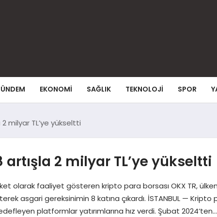
ÜNDEM
EKONOMI
SAĞLIK
TEKNOLOJI
SPOR
Y
2 milyar TL’ye yükseltti
rtışla 2 milyar TL’ye yükseltti
et olarak faaliyet gösteren kripto para borsası OKX TR, ülkemize
lterek asgari gereksinimin 8 katına çıkardı. İSTANBUL — Kript
edefleyen platformlar yatırımlarına hız verdi. Şubat 2024’ten…