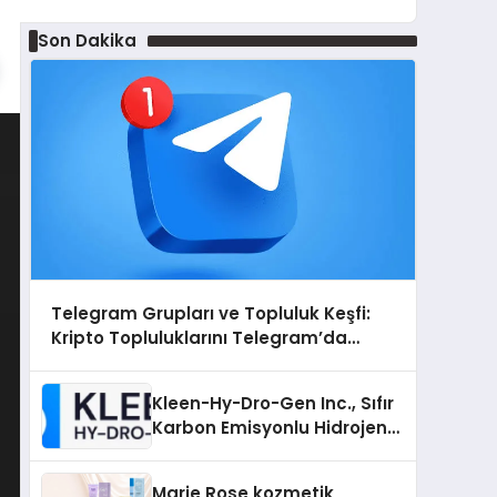
Son Dakika
Telegram Grupları ve Topluluk Keşfi:
Kripto Topluluklarını Telegram’da
Keşfetmek
Kleen-Hy-Dro-Gen Inc., Sıfır
Karbon Emisyonlu Hidrojen
Isıtma Teknolojisinde ISO ve
TSSA Düzenleyici Onaylarını
Marie Rose kozmetik