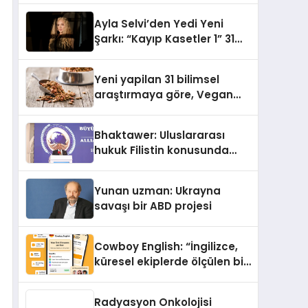
araya getirmeyi hedefliyor
Ayla Selvi’den Yedi Yeni
Şarkı: “Kayıp Kasetler 1” 31
Temmuz’da Yayımlandı
Yeni yapilan 31 bilimsel
araştırmaya göre, Vegan
Köpek Maması ve Vegan
Kedi Mamasının İyi
Bhaktawer: Uluslararası
Sindirildiğini Ortaya Koydu
hukuk Filistin konusunda
çifte standart uyguluyor
Yunan uzman: Ukrayna
savaşı bir ABD projesi
Cowboy English: “İngilizce,
küresel ekiplerde ölçülen bir
iş yetkinliğine dönüşüyor”
Radyasyon Onkolojisi