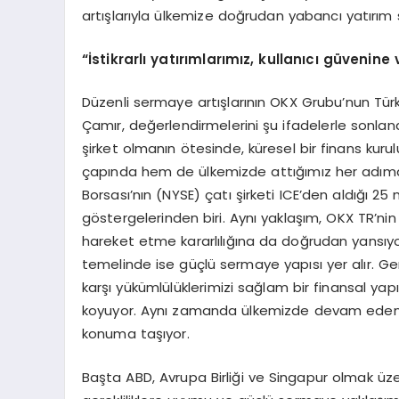
artışlarıyla ülkemize doğrudan yabancı yatırım 
“İstikrarlı yatırımlarımız, kullanıcı güvenine
Düzenli sermaye artışlarının OKX Grubu’nun Tür
Çamır, değerlendirmelerini şu ifadelerle sonland
şirket olmanın ötesinde, küresel bir finans kur
çapında hem de ülkemizde attığımız her adımd
Borsası’nın (NYSE) çatı şirketi ICE’den aldığı 25
göstergelerinden biri. Aynı yaklaşım, OKX TR’nin 
hareket etme kararlılığına da doğrudan yansıyor
temelinde ise güçlü sermaye yapısı yer alır. Gerç
karşı yükümlülüklerimizi sağlam bir finansal yap
koyuyor. Aynı zamanda ülkemizde devam eden l
konuma taşıyor.
Başta ABD, Avrupa Birliği ve Singapur olmak üzer