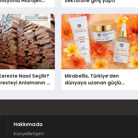
isyonlu Hidrojen
sektörüne giriş yaptı
knolojisinde ISO ve
nleyici Onaylarını
Kereste Nasıl Seçilir?
Mirabellix, Türkiye’den
Keresteyi Anlamanın 10
dünyaya uzanan güçlü
büyümesini sürdürüyor
Hakkımızda
Künye
İletişim