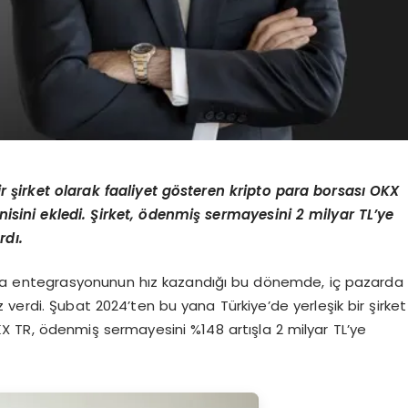
r şirket olarak faaliyet gösteren kripto para borsası OKX
enisini ekledi. Şirket, ödenmiş sermayesini 2 milyar TL’ye
rdı.
nsla entegrasyonunun hız kazandığı bu dönemde, iç pazarda
ız verdi. Şubat 2024’ten bu yana Türkiye’de yerleşik bir şirket
KX TR, ödenmiş sermayesini %148 artışla 2 milyar TL’ye