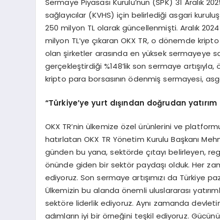
Sermaye Piyasası Kurulu’nun (SPK) 31 Aralık 2025
sağlayıcılar (KVHS) için belirlediği asgari kur
250 milyon TL olarak güncellenmişti. Aralık 202
milyon TL’ye çıkaran OKX TR, o dönemde kripto
olan şirketler arasında en yüksek sermayeye sa
gerçekleştirdiği %148’lik son sermaye artışıyla,
kripto para borsasının ödenmiş sermayesi, asgar
“Türkiye’ye yurt dışından doğrudan yatırım 
OKX TR’nin ülkemize özel ürünlerini ve platform
hatırlatan OKX TR Yönetim Kurulu Başkanı Meh
günden bu yana, sektörde çıtayı belirleyen, r
önünde giden bir sektör paydaşı olduk. Her za
ediyoruz. Son sermaye artışımızı da Türkiye paz
Ülkemizin bu alanda önemli uluslararası yatırımla
sektöre liderlik ediyoruz. Aynı zamanda devleti
adımların iyi bir örneğini teşkil ediyoruz. Gücün