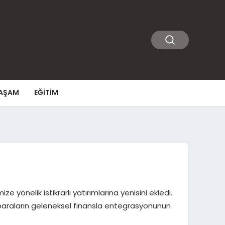
AŞAM
EĞITIM
 yönelik istikrarlı yatırımlarına yenisini ekledi.
o paraların geleneksel finansla entegrasyonunun