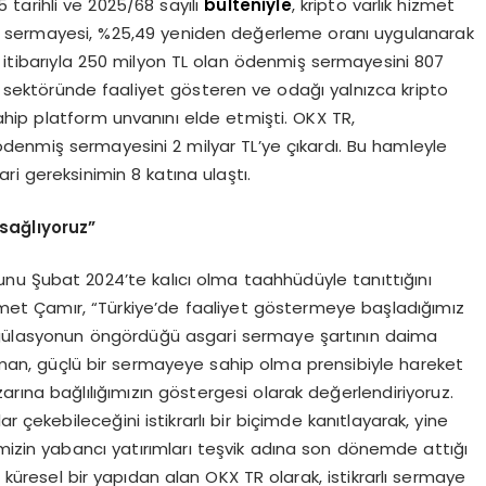
 tarihli ve 2025/68 sayılı
bülteniyle
, kripto varlık hizmet
uluş sermayesi, %25,49 yeniden değerleme oranı uygulanarak
4 itibarıyla 250 milyon TL olan ödenmiş sermayesini 807
 sektöründe faaliyet gösteren ve odağı yalnızca kripto
hip platform unvanını elde etmişti. OKX TR,
 ödenmiş sermayesini 2 milyar TL’ye çıkardı. Bu hamleyle
i gereksinimin 8 katına ulaştı.
sağlıyoruz”
unu Şubat 2024’te kalıcı olma taahhüdüyle tanıttığını
met Çamır, “Türkiye’de faaliyet göstermeye başladığımız
egülasyonun öngördüğü asgari sermaye şartının daima
man, güçlü bir sermayeye sahip olma prensibiyle hareket
arına bağlılığımızın göstergesi olarak değerlendiriyoruz.
r çekebileceğini istikrarlı bir biçimde kanıtlayarak, yine
mizin yabancı yatırımları teşvik adına son dönemde attığı
ü küresel bir yapıdan alan OKX TR olarak, istikrarlı sermaye