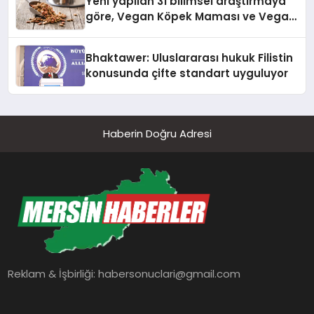
Yeni yapilan 31 bilimsel araştırmaya
göre, Vegan Köpek Maması ve Vegan
Kedi Mamasının İyi Sindirildiğini
Ortaya Koydu
Bhaktawer: Uluslararası hukuk Filistin
konusunda çifte standart uyguluyor
Haberin Doğru Adresi
Reklam & İşbirliği:
habersonuclari@gmail.com