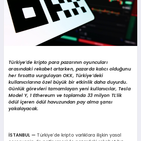
Türkiye’de kripto para pazarının oyuncuları
arasındaki rekabet artarken, pazarda kalıcı olduğunu
her fırsatta vurgulayan OKX, Türkiye’deki
kullanıcılarına
ö
zel büyük bir etkinlik daha duyurdu.
Günlük g
ö
revleri tamamlayan yeni kullanıcılar, Tesla
Model Y, 1 Ethereum ve toplamda 33 milyon TL
’
lik
ö
dül iç
eren
ö
dül havuzundan pay alma şansı
yakalayacak.
İSTANBUL —
Türkiye’de kripto varlıklara ilişkin yasal