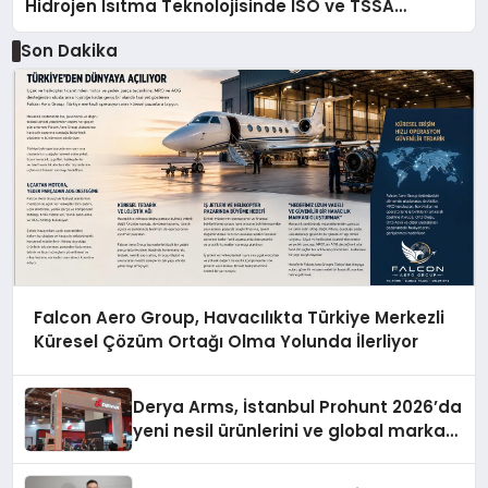
Hidrojen Isıtma Teknolojisinde ISO ve TSSA
Düzenleyici Onaylarını Aldı
Son Dakika
Falcon Aero Group, Havacılıkta Türkiye Merkezli
Küresel Çözüm Ortağı Olma Yolunda İlerliyor
Derya Arms, İstanbul Prohunt 2026’da
yeni nesil ürünlerini ve global marka
vizyonunu sergiledi