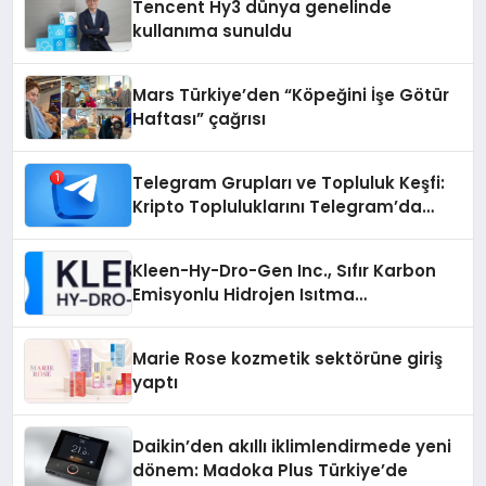
Tencent Hy3 dünya genelinde
kullanıma sunuldu
Mars Türkiye’den “Köpeğini İşe Götür
Haftası” çağrısı
Telegram Grupları ve Topluluk Keşfi:
Kripto Topluluklarını Telegram’da
Keşfetmek
Kleen-Hy-Dro-Gen Inc., Sıfır Karbon
Emisyonlu Hidrojen Isıtma
Teknolojisinde ISO ve TSSA
Düzenleyici Onaylarını Aldı
Marie Rose kozmetik sektörüne giriş
yaptı
Daikin’den akıllı iklimlendirmede yeni
dönem: Madoka Plus Türkiye’de