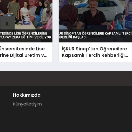
niversitesinde Lise
İŞKUR Sinop’tan Öğrencilere
ine Dijital Üretim ve
Kapsamlı Tercih Rehberliği
a Eğitimi Veriliyor
Başladı
Hakkımızda
Künye
İletişim