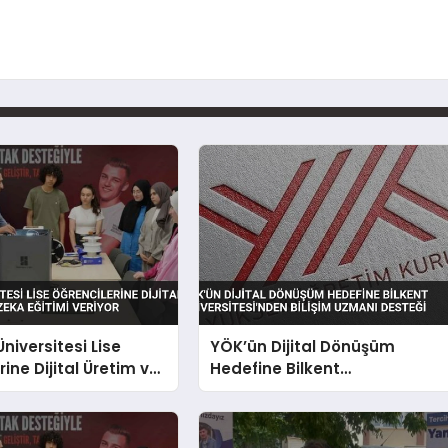
niversitesi Lise
YÖK’ün Dijital Dönüşüm
ine Dijital Üretim ve
Hedefine Bilkent
a Eğitimi Veriyor
Üniversitesi’nden Bilişim
Uzmanı Desteği