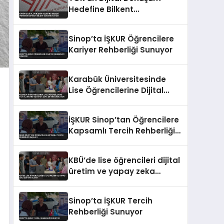
Hedefine Bilkent
Üniversitesi’nden Bilişim
Uzmanı Desteği
Sinop’ta İŞKUR Öğrencilere
Kariyer Rehberliği Sunuyor
Karabük Üniversitesinde
Lise Öğrencilerine Dijital
Üretim ve Yapay Zeka
Eğitimi Veriliyor
İŞKUR Sinop’tan Öğrencilere
Kapsamlı Tercih Rehberliği
Başladı
KBÜ’de lise öğrencileri dijital
üretim ve yapay zeka
eğitimi alıyor
Sinop’ta İŞKUR Tercih
Rehberliği Sunuyor