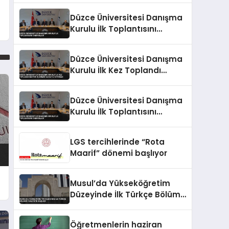
Düzce Üniversitesi Danışma
Kurulu İlk Toplantısını
Tamamladı
Düzce Üniversitesi Danışma
Kurulu İlk Kez Toplandı
Sektör İş Birliği Masaya
Yatırıldı
Düzce Üniversitesi Danışma
Kurulu İlk Toplantısını
Tamamladı
LGS tercihlerinde “Rota
Maarif” dönemi başlıyor
Musul’da Yükseköğretim
Düzeyinde İlk Türkçe Bölümü
Faaliyete Başladı
Öğretmenlerin haziran