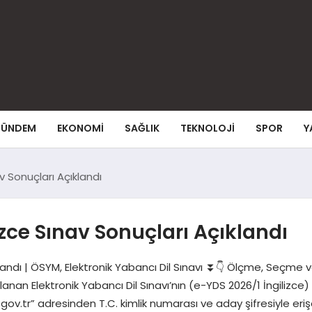
ÜNDEM
EKONOMI
SAĞLIK
TEKNOLOJI
SPOR
Y
 Sonuçları Açıklandı
zce Sınav Sonuçları Açıklandı
landı | ÖSYM, Elektronik Yabancı Dil Sınavı ⏬👇 Ölçme, Seçme 
nan Elektronik Yabancı Dil Sınavı’nın (e-YDS 2026/1 İngilizce
ov.tr” adresinden T.C. kimlik numarası ve aday şifresiyle eriş