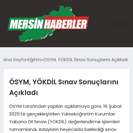
ANASAYFA
Ana Sayfa
Eğitim
ÖSYM, YÖKDİL Sınav Sonuçlarını Açıkladı
GÜNDEM
ÖSYM, YÖKDİL Sınav Sonuçlarını
EKONOMI
Açıkladı
SAĞLIK
ÖSYM tarafından yapılan açıklamaya göre, 16 Şubat
2025’te gerçekleştirilen Yükseköğretim Kurumları
TEKNOLOJI
Yabancı Dil Sınavı (YÖKDİL) değerlendirme işlemleri
tamamlandı. Adayların heyecanla beklediği sınav
SPOR