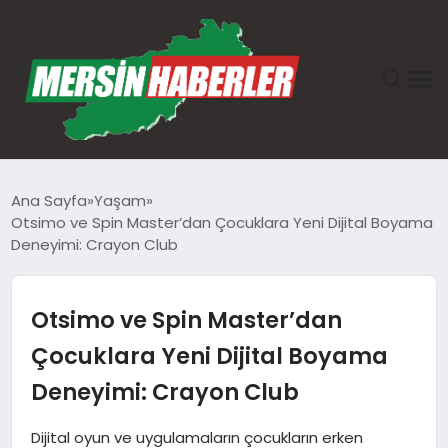
ANASAYFA
Ana Sayfa
Yaşam
Otsimo ve Spin Master’dan Çocuklara Yeni Dijital Boyama
GÜNDEM
Deneyimi: Crayon Club
EKONOMI
Otsimo ve Spin Master’dan
SAĞLIK
Çocuklara Yeni Dijital Boyama
Deneyimi: Crayon Club
TEKNOLOJI
Dijital oyun ve uygulamaların çocukların erken
SPOR