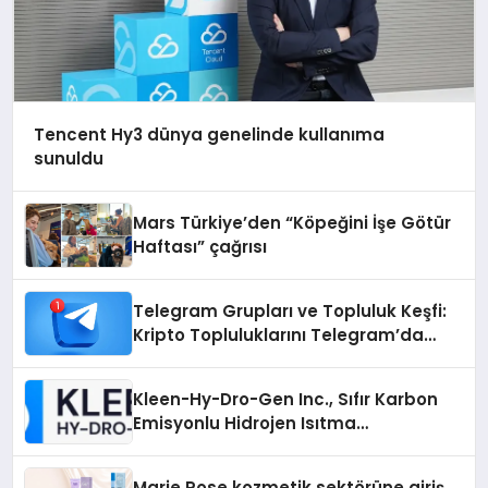
Tencent Hy3 dünya genelinde kullanıma
sunuldu
Mars Türkiye’den “Köpeğini İşe Götür
Haftası” çağrısı
Telegram Grupları ve Topluluk Keşfi:
Kripto Topluluklarını Telegram’da
Keşfetmek
Kleen-Hy-Dro-Gen Inc., Sıfır Karbon
Emisyonlu Hidrojen Isıtma
Teknolojisinde ISO ve TSSA
Düzenleyici Onaylarını Aldı
Marie Rose kozmetik sektörüne giriş