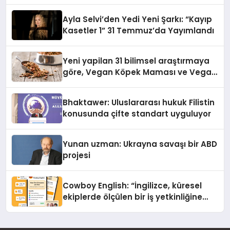
alışverişini bir araya getirmeyi
hedefliyor
Ayla Selvi’den Yedi Yeni Şarkı: “Kayıp
Kasetler 1” 31 Temmuz’da Yayımlandı
Yeni yapilan 31 bilimsel araştırmaya
göre, Vegan Köpek Maması ve Vegan
Kedi Mamasının İyi Sindirildiğini
Ortaya Koydu
Bhaktawer: Uluslararası hukuk Filistin
konusunda çifte standart uyguluyor
Yunan uzman: Ukrayna savaşı bir ABD
projesi
Cowboy English: “İngilizce, küresel
ekiplerde ölçülen bir iş yetkinliğine
dönüşüyor”