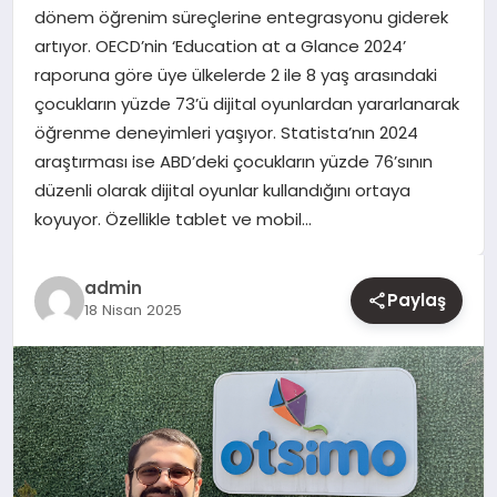
dönem öğrenim süreçlerine entegrasyonu giderek
artıyor. OECD’nin ‘Education at a Glance 2024’
YAŞAM
raporuna göre üye ülkelerde 2 ile 8 yaş arasındaki
çocukların yüzde 73’ü dijital oyunlardan yararlanarak
EĞITIM
öğrenme deneyimleri yaşıyor. Statista’nın 2024
araştırması ise ABD’deki çocukların yüzde 76’sının
düzenli olarak dijital oyunlar kullandığını ortaya
koyuyor. Özellikle tablet ve mobil…
admin
Paylaş
18 Nisan 2025