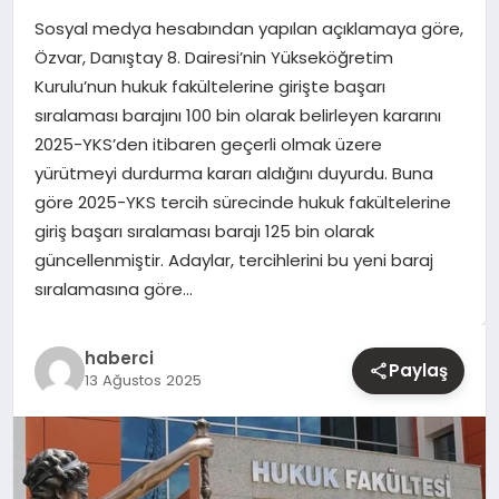
Sosyal medya hesabından yapılan açıklamaya göre,
YAŞAM
Özvar, Danıştay 8. Dairesi’nin Yükseköğretim
Kurulu’nun hukuk fakültelerine girişte başarı
EĞITIM
sıralaması barajını 100 bin olarak belirleyen kararını
2025-YKS’den itibaren geçerli olmak üzere
yürütmeyi durdurma kararı aldığını duyurdu. Buna
göre 2025-YKS tercih sürecinde hukuk fakültelerine
giriş başarı sıralaması barajı 125 bin olarak
güncellenmiştir. Adaylar, tercihlerini bu yeni baraj
sıralamasına göre…
haberci
Paylaş
13 Ağustos 2025