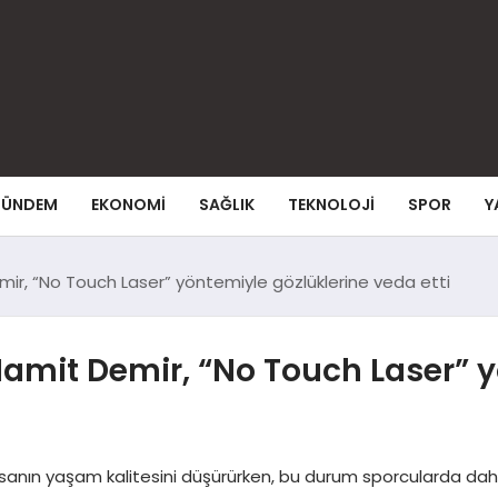
ÜNDEM
EKONOMI
SAĞLIK
TEKNOLOJI
SPOR
Y
emir, “No Touch Laser” yöntemiyle gözlüklerine veda etti
Hamit Demir, “No Touch Laser” 
anın yaşam kalitesini düşürürken, bu durum sporcularda daha