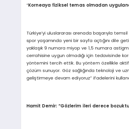
“
Korneaya fiziksel temas olmadan uygulana
Türkiye’yi uluslararası arenada başarıyla temsi
spor yaşamında yeni bir sayfa açtığını dile get
yaklaşık 9 numara miyop ve 1,5 numara astigmat
cerrahisine uygun olmadığı için tedavisinde k
yöntemini tercih ettik. Bu yöntem özellikle akti
çözüm sunuyor. Göz sağlığında teknoloji ve uz
geliştirmeye devam ediyoruz” ifadelerini kulland
Hamit Demir: “Gözlerim ileri derece bozukt