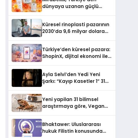
dünyaya uzanan güçlü
büyümesini sürdürüyor
Küresel rinoplasti pazarının
2030’da 9,6 milyar dolara
ulaşması bekleniyor
Türkiye’den küresel pazara:
ShopinX, dijital ekonomi ile
gerçek dünya alışverişini bir
araya getirmeyi hedefliyor
Ayla Selvi’den Yedi Yeni
Şarkı: “Kayıp Kasetler 1” 31
Temmuz’da Yayımlandı
Yeni yapilan 31 bilimsel
araştırmaya göre, Vegan
Köpek Maması ve Vegan
Kedi Mamasının İyi
Bhaktawer: Uluslararası
Sindirildiğini Ortaya Koydu
hukuk Filistin konusunda
çifte standart uyguluyor