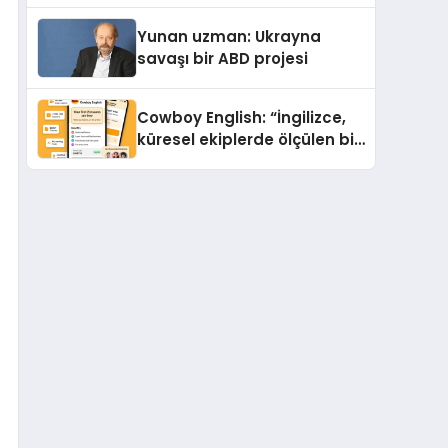
Yunan uzman: Ukrayna
savaşı bir ABD projesi
Cowboy English: “İngilizce,
küresel ekiplerde ölçülen bir
iş yetkinliğine dönüşüyor”