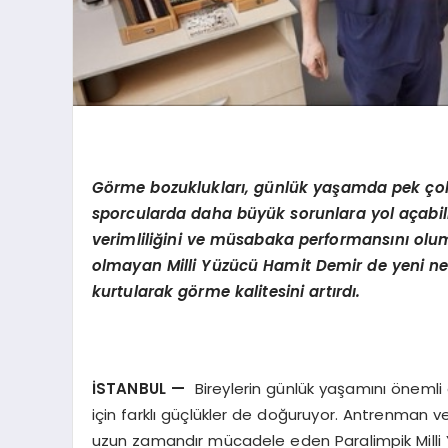
G
ö
rme bozuklukları, günlük yaşamda pek çok
sporcularda daha büyük sorunlara yol açabili
verimliliğini ve müsabaka performansını olum
olmayan Milli Yüzücü Hamit Demir de yeni ne
kurtularak g
ö
rme kalitesini artırdı.
İSTANBUL
—
Bireylerin günlük yaşamını önemli 
için farklı güçlükler de doğuruyor. Antrenman 
uzun zamandır mücadele eden Paralimpik Milli Y