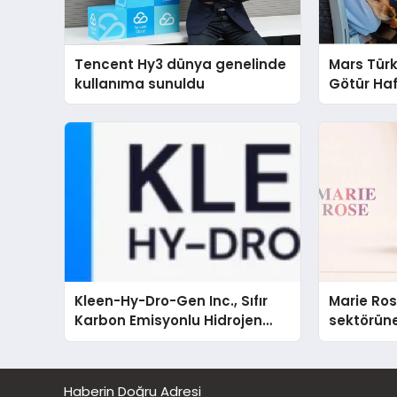
Tencent Hy3 dünya genelinde
Mars Türk
kullanıma sunuldu
Götür Haf
Kleen-Hy-Dro-Gen Inc., Sıfır
Marie Ro
Karbon Emisyonlu Hidrojen
sektörüne
Isıtma Teknolojisinde ISO ve
TSSA Düzenleyici Onaylarını
Aldı
Haberin Doğru Adresi