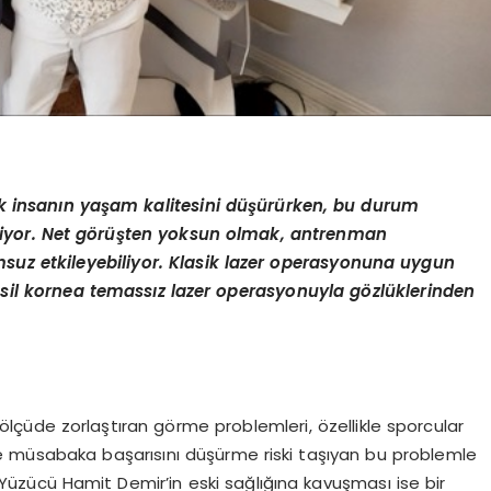
 insanın yaşam kalitesini düşürürken, bu durum
yor. Net g
ö
rüşten yoksun olmak, antrenman
suz etkileyebiliyor. Klasik lazer operasyonuna uygun
sil kornea temassız lazer operasyonuyla g
ö
zlüklerinden
ölçüde zorlaştıran görme problemleri, özellikle sporcular
ve müsabaka başarısını düşürme riski taşıyan bu problemle
üzücü Hamit Demir’in eski sağlığına kavuşması ise bir