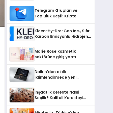
Telegram Grupları ve
Topluluk Keşfi: Kripto
Topluluklarını Telegram’da
Keşfetmek
Kleen-Hy-Dro-Gen Inc., Sıfır
Karbon Emisyonlu Hidrojen
Isıtma Teknolojisinde ISO ve
TSSA Düzenleyici Onaylarını
Marie Rose kozmetik
Aldı
sektörüne giriş yaptı
Daikin’den akıllı
iklimlendirmede yeni
dönem: Madoka Plus
Türkiye’de
İnşaatlık Kereste Nasıl
Seçilir? Kaliteli Keresteyi
Anlamanın 10 Yolu
Mirabellix, Türkiye’den