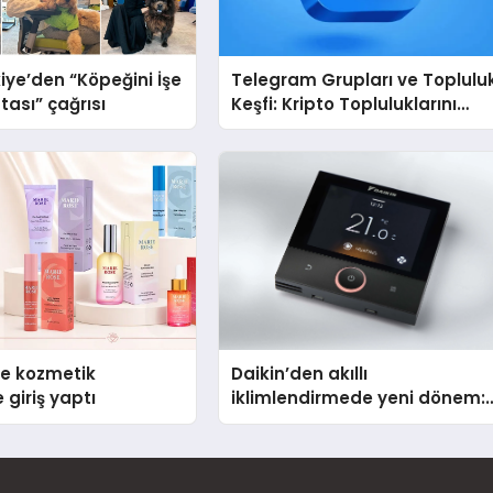
iye’den “Köpeğini İşe
Telegram Grupları ve Toplulu
tası” çağrısı
Keşfi: Kripto Topluluklarını
Telegram’da Keşfetmek
se kozmetik
Daikin’den akıllı
 giriş yaptı
iklimlendirmede yeni dönem:
Madoka Plus Türkiye’de