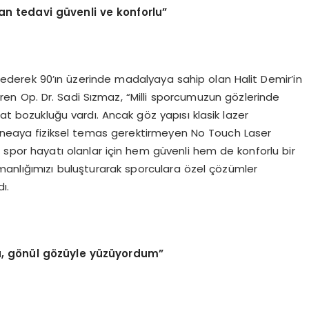
n tedavi güvenli ve konforlu”
l ederek 90’ın üzerinde madalyaya sahip olan Halit Demir’in
iren Op. Dr. Sadi Sızmaz, “Milli sporcumuzun gözlerinde
 bozukluğu vardı. Ancak göz yapısı klasik lazer
orneaya fiziksel temas gerektirmeyen No Touch Laser
f spor hayatı olanlar için hem güvenli hem de konforlu bir
manlığımızı buluşturarak sporculara özel çözümler
ı.
u, gönül gözüyle yüzüyordum”