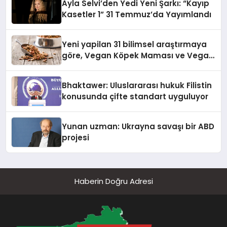
Ayla Selvi’den Yedi Yeni Şarkı: “Kayıp
Kasetler 1” 31 Temmuz’da Yayımlandı
Yeni yapilan 31 bilimsel araştırmaya
göre, Vegan Köpek Maması ve Vegan
Kedi Mamasının İyi Sindirildiğini
Ortaya Koydu
Bhaktawer: Uluslararası hukuk Filistin
konusunda çifte standart uyguluyor
Yunan uzman: Ukrayna savaşı bir ABD
projesi
Haberin Doğru Adresi