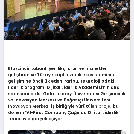
Blokzincir tabanlı yenilikçi ürün ve hizmetler
geliştiren ve Türkiye kripto varlık ekosisteminin
gelişimine
ö
ncülük eden Paribu, teknoloji odaklı
liderlik programı Dijital Liderlik Akademisi
’
nin ana
sponsoru oldu. Galatasaray
Ü
niversitesi Girişimcilik
ve İnovasyon Merkezi ve Boğ
azi
çi
Ü
niversitesi
İnovasyon Merkezi iş birliğiyle yürütülen proje, bu
d
ö
nem
“
AI-First Company
Çağında Dijital Liderlik”
temas
ıyla gerçekleşiyor.