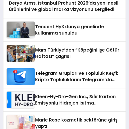
Derya Arms, İstanbul Prohunt 2026’da yeni nesil
ürünlerini ve global marka vizyonunu sergiledi
Tencent Hy3 dünya genelinde
kullanıma sunuldu
Mars Türkiye’den “Köpeğini İşe Götür
Haftası” çağrısı
Telegram Grupları ve Topluluk Keşfi:
Kripto Topluluklarını Telegram’da
Keşfetmek
Kleen-Hy-Dro-Gen Inc., Sıfır Karbon
Emisyonlu Hidrojen Isıtma
Teknolojisinde ISO ve TSSA
Düzenleyici Onaylarını Aldı
Marie Rose kozmetik sektörüne giriş
yaptı