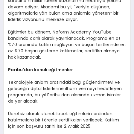
sürecine nitelikli liderler kazandırma hedefiyle yoluna
devam ediyor. Akademi bu yıl, “veriyle düşünen,
algoritmalarla yön bulan ama anlamla yöneten” bir
liderlik vizyonunu merkeze alıyor.
Eğitimler bu dönem, Noform Academy YouTube
kanalında canlı olarak yayınlanacak. Programa en az
%70 oranında katılım sağlayan ve başarı testlerinde en
az %70 başarı gösteren katılımcılar, sertifika almaya
hak kazanacak.
Paribu
’
dan konuk eğitmenler
Teknolojiyle anlam arasındaki bağı güçlendirmeyi ve
geleceğin dijital liderlerine ilham vermeyi hedefleyen
programda, bu yıl Paribu’dan alanında uzman isimler
de yer alacak.
Ücretsiz olarak izlenebilecek eğitimlerin ardından
katılımcılara bir törenle sertifikaları verilecek. Katılım
için son başvuru tarihi ise 2 Aralık 2025.