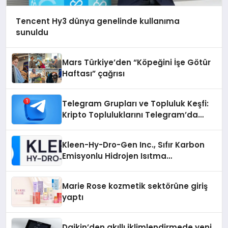
Tencent Hy3 dünya genelinde kullanıma
sunuldu
Mars Türkiye’den “Köpeğini İşe Götür
Haftası” çağrısı
Telegram Grupları ve Topluluk Keşfi:
Kripto Topluluklarını Telegram’da
Keşfetmek
Kleen-Hy-Dro-Gen Inc., Sıfır Karbon
Emisyonlu Hidrojen Isıtma
Teknolojisinde ISO ve TSSA
Düzenleyici Onaylarını Aldı
Marie Rose kozmetik sektörüne giriş
yaptı
Daikin’den akıllı iklimlendirmede yeni