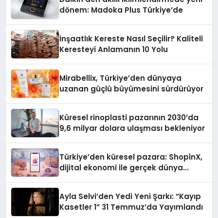
dönem: Madoka Plus Türkiye’de
İnşaatlık Kereste Nasıl Seçilir? Kaliteli
Keresteyi Anlamanın 10 Yolu
Mirabellix, Türkiye’den dünyaya
uzanan güçlü büyümesini sürdürüyor
Küresel rinoplasti pazarının 2030’da
9,6 milyar dolara ulaşması bekleniyor
Türkiye’den küresel pazara: ShopinX,
dijital ekonomi ile gerçek dünya
alışverişini bir araya getirmeyi
hedefliyor
Ayla Selvi’den Yedi Yeni Şarkı: “Kayıp
Kasetler 1” 31 Temmuz’da Yayımlandı