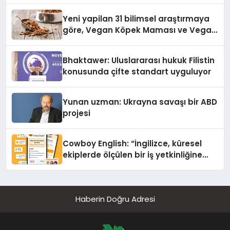
Yeni yapilan 31 bilimsel araştırmaya
göre, Vegan Köpek Maması ve Vegan
Kedi Mamasının İyi Sindirildiğini
Ortaya Koydu
Bhaktawer: Uluslararası hukuk Filistin
konusunda çifte standart uyguluyor
Yunan uzman: Ukrayna savaşı bir ABD
projesi
Cowboy English: “İngilizce, küresel
ekiplerde ölçülen bir iş yetkinliğine
dönüşüyor”
Haberin Doğru Adresi