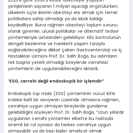
2025’e göre 2030’a kadar obeziteyle yaşayan
yetişkinlerin sayısının 1 milyarı aşacağı öngörülürken;
ülkelerin üçte ikisinin obeziteyi ele almak için temel
politikalara sahip olmadığı ya da eksik kaldığı
kaydediliyor. Buna rağmen obeziteyi toplum sorunu
olarak görenler, ulusal politikalar ve alternatif tedavi
yöntemleriyle üstesinden gelebiliyor. Kilo kontrolünün
dengeli beslenme ve hareketli yaşam tarzıyla
sağlanabileceğine dikkat çeken Gastroenteroloji ve İç
Hastalıkları Uzmanı Prof. Dr. Salih Boğa, bu adımların
tek başına yeterli olmadığı bireylerde cerrahisiz
yöntemlerin de uygulanabileceğini aktardı.
“
ESG, cerrahi değil endoskopik bir işlemdir”
Endoskopik tüp mide (ESG) yönteminin vücut kitle
indeksi belli bir seviyenin üzerinde olmasına rağmen,
cerrahiye uygun olmayan bireylerde gündeme
gelebildiğini söyleyen Prof. Dr. Salih Boğa, “Uzun yıllardır
uygulanan cerrahi yöntemler elbette bu noktada
önemli bir rol oynasa da herkes cerrahiye uygun
olmayabilir ya da bazı kişiler ameliyat olmak