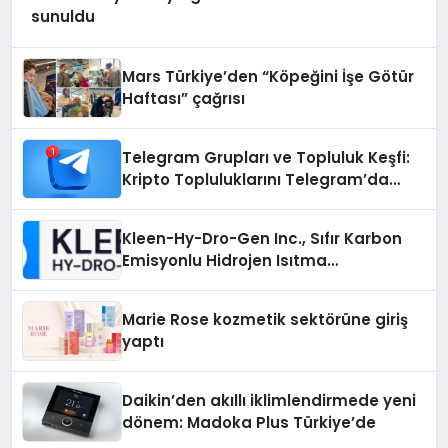
sunuldu
Mars Türkiye’den “Köpeğini İşe Götür
Haftası” çağrısı
Telegram Grupları ve Topluluk Keşfi:
Kripto Topluluklarını Telegram’da
Keşfetmek
Kleen-Hy-Dro-Gen Inc., Sıfır Karbon
Emisyonlu Hidrojen Isıtma
Teknolojisinde ISO ve TSSA
Düzenleyici Onaylarını Aldı
Marie Rose kozmetik sektörüne giriş
yaptı
Daikin’den akıllı iklimlendirmede yeni
dönem: Madoka Plus Türkiye’de