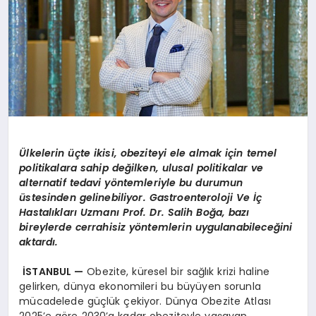
Ü
lkelerin üçte ikisi, obeziteyi ele almak için temel
politikalara sahip değilken, ulusal politikalar ve
alternatif tedavi y
ö
ntemleriyle bu durumun
üstesinden gelinebiliyor. Gastroenteroloji Ve İç
Hastalıkları Uzmanı Prof. Dr. Salih Boğa, bazı
bireylerde cerrahisiz y
ö
ntemlerin uygulanabileceğini
aktardı.
İSTANBUL
—
Obezite, küresel bir sağlık krizi haline
gelirken, dünya ekonomileri bu büyüyen sorunla
mücadelede güçlük çekiyor. Dünya Obezite Atlası