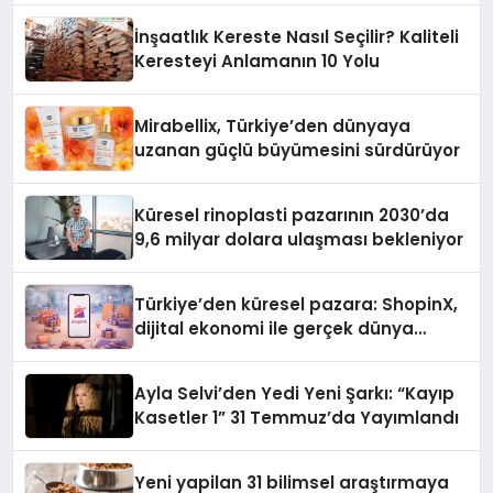
İnşaatlık Kereste Nasıl Seçilir? Kaliteli
Keresteyi Anlamanın 10 Yolu
Mirabellix, Türkiye’den dünyaya
uzanan güçlü büyümesini sürdürüyor
Küresel rinoplasti pazarının 2030’da
9,6 milyar dolara ulaşması bekleniyor
Türkiye’den küresel pazara: ShopinX,
dijital ekonomi ile gerçek dünya
alışverişini bir araya getirmeyi
hedefliyor
Ayla Selvi’den Yedi Yeni Şarkı: “Kayıp
Kasetler 1” 31 Temmuz’da Yayımlandı
Yeni yapilan 31 bilimsel araştırmaya