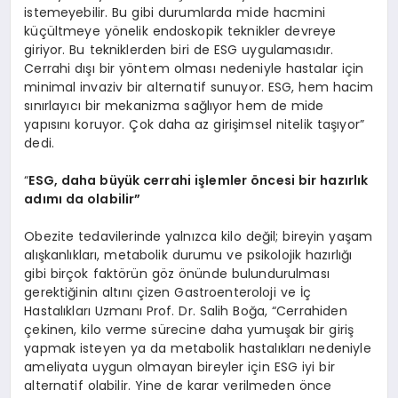
istemeyebilir. Bu gibi durumlarda mide hacmini
küçültmeye yönelik endoskopik teknikler devreye
giriyor. Bu tekniklerden biri de ESG uygulamasıdır.
Cerrahi dışı bir yöntem olması nedeniyle hastalar için
minimal invaziv bir alternatif sunuyor. ESG, hem hacim
sınırlayıcı bir mekanizma sağlıyor hem de mide
yapısını koruyor. Çok daha az girişimsel nitelik taşıyor”
dedi.
“
ESG, daha büyük cerrahi işlemler
ö
ncesi bir hazırlık
adımı da olabilir”
Obezite tedavilerinde yalnızca kilo değil; bireyin yaşam
alışkanlıkları, metabolik durumu ve psikolojik hazırlığı
gibi birçok faktörün göz önünde bulundurulması
gerektiğinin altını çizen Gastroenteroloji ve İç
Hastalıkları Uzmanı Prof. Dr. Salih Boğa, “Cerrahiden
çekinen, kilo verme sürecine daha yumuşak bir giriş
yapmak isteyen ya da metabolik hastalıkları nedeniyle
ameliyata uygun olmayan bireyler için ESG iyi bir
alternatif olabilir. Yine de karar verilmeden önce