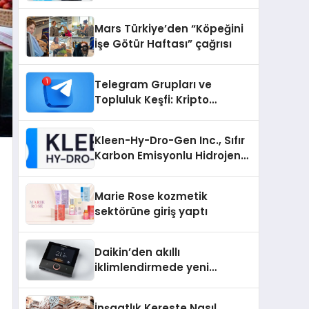
sunuldu
Mars Türkiye’den “Köpeğini
İşe Götür Haftası” çağrısı
Telegram Grupları ve
Topluluk Keşfi: Kripto
Topluluklarını Telegram’da
Keşfetmek
Kleen-Hy-Dro-Gen Inc., Sıfır
Karbon Emisyonlu Hidrojen
Isıtma Teknolojisinde ISO ve
TSSA Düzenleyici Onaylarını
Marie Rose kozmetik
Aldı
sektörüne giriş yaptı
Daikin’den akıllı
iklimlendirmede yeni
dönem: Madoka Plus
Türkiye’de
İnşaatlık Kereste Nasıl