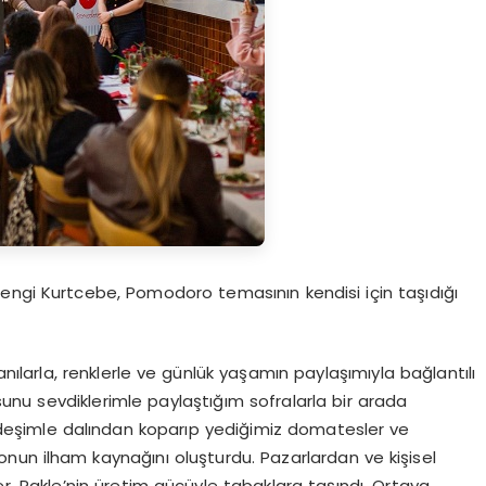
engi Kurtcebe, Pomodoro temasının kendisi için taşıdığı
larla, renklerle ve günlük yaşamın paylaşımıyla bağlantılı
nu sevdiklerimle paylaştığım sofralarla bir arada
rdeşimle dalından koparıp yediğimiz domatesler ve
onun ilham kaynağını oluşturdu. Pazarlardan ve kişisel
, Rakle’nin üretim gücüyle tabaklara taşındı. Ortaya,