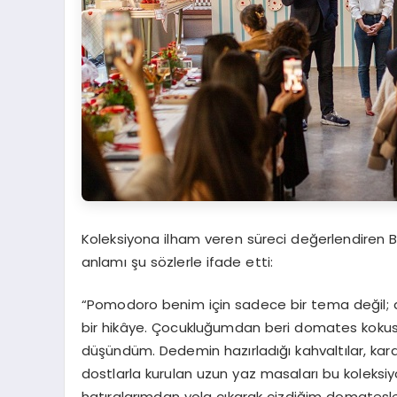
Koleksiyona ilham veren süreci değerlendiren B
anlamı şu sözlerle ifade etti:
“Pomodoro benim için sadece bir tema değil; anı
bir hikâye. Çocukluğumdan beri domates kokusu
düşündüm. Dedemin hazırladığı kahvaltılar, ka
dostlarla kurulan uzun yaz masaları bu koleksiy
hatıralarımdan yola çıkarak çizdiğim domatesler