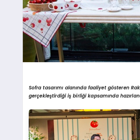
Sofra tasarımı alanında faaliyet g
ö
steren Rakl
gerçekleştirdiğ
i i
ş birliği kapsamında hazırla