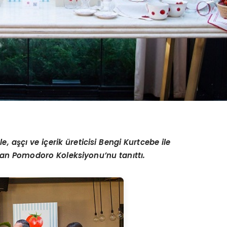
e, aşçı ve iç
erik
üreticisi Bengi Kurtcebe ile
nan Pomodoro Koleksiyonu’nu tanıttı.