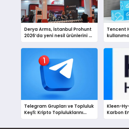
Derya Arms, İstanbul Prohunt
Tencent 
2026’da yeni nesil ürünlerini ve
kullanım
global marka vizyonunu
sergiledi
Telegram Grupları ve Topluluk
Kleen-Hy-
Keşfi: Kripto Topluluklarını
Karbon Em
Telegram’da Keşfetmek
Isıtma Te
TSSA Düze