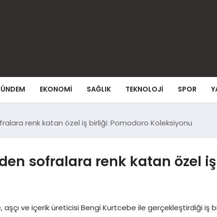
ÜNDEM
EKONOMI
SAĞLIK
TEKNOLOJI
SPOR
Y
ralara renk katan özel iş birliği: Pomodoro Koleksiyonu
en sofralara renk katan özel iş
aşçı ve içerik üreticisi Bengi Kurtcebe ile gerçekleştirdiği i