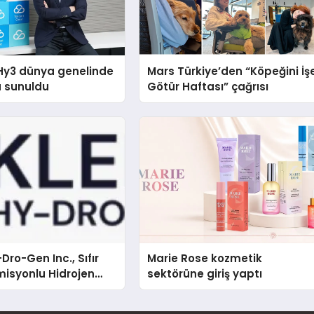
Hy3 dünya genelinde
Mars Türkiye’den “Köpeğini İş
a sunuldu
Götür Haftası” çağrısı
Dro-Gen Inc., Sıfır
Marie Rose kozmetik
isyonlu Hidrojen
sektörüne giriş yaptı
knolojisinde ISO ve
nleyici Onaylarını