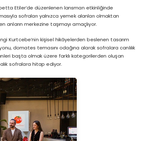
etta Etiler’de düzenlenen lansman etkinliğinde
masıyla sofraları yalnızca yemek alanları olmaktan
ilen anların merkezine taşımayı amaçlıyor.
 Bengi Kurtcebe’nin kişisel hikâyelerden beslenen tasarım
yonu, domates temasını odağına alarak sofralara canlılık
rünleri başta olmak üzere farklı kategorilerden oluşan
lık sofralara hitap ediyor.