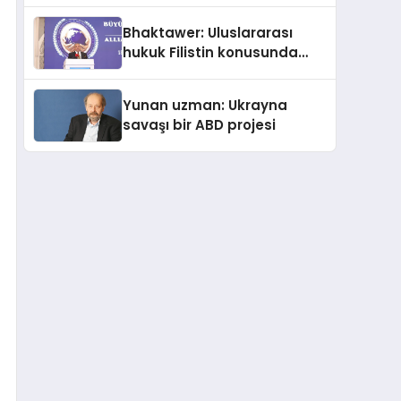
Kedi Mamasının İyi
Bhaktawer: Uluslararası
Sindirildiğini Ortaya Koydu
hukuk Filistin konusunda
çifte standart uyguluyor
Yunan uzman: Ukrayna
savaşı bir ABD projesi