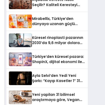
Seçilir? Kaliteli Keresteyi
Anlamanın 10 Yolu
Mirabellix, Türkiye’den
dünyaya uzanan güçlü
büyümesini sürdürüyor
Küresel rinoplasti pazarının
2030’da 9,6 milyar dolara
ulaşması bekleniyor
Türkiye’den küresel pazara:
ShopinX, dijital ekonomi ile
gerçek dünya alışverişini bir
araya getirmeyi hedefliyor
Ayla Selvi’den Yedi Yeni
Şarkı: “Kayıp Kasetler 1” 31
Temmuz’da Yayımlandı
Yeni yapilan 31 bilimsel
araştırmaya göre, Vegan
Köpek Maması ve Vegan