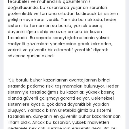
tecrübeler ve mühendislik çözümlerimiz
doğrultusunda, bu kazanlarda yaşanan sorunları
gözlemledik ve tümünü ortadan kaldıracak bir sistem
geliştirmeye karar verdik. Tam da bu noktada, heder
sistemi ile tamamen su borulu, yüksek basınç
dayanıklılığına sahip ve uzun ömürlü bir kazan
tasarladık. Bu sayede sanayi işletmelerinin yüksek
maliyetli çözümlere yönelmesine gerek kalmadan,
verimli ve güvenilir bir alternatif yarattık” diyerek
sözlerine şunları ekledi:
“Su borulu buhar kazanlarının avantajlarının birinci
sırasında patlama riski taşımamaları bulunuyor. Heder
sistemiyle tasarladığımız bu kazanlar, yüksek basınç
altında güvenli çalışmayı garanti ediyor. Geleneksel
sistemlere kıyasla, çok daha dayanıklı bir yapıdan
oluşuyor. Yalnızca bizim üretebildiğimiz bu sistemi
tasarlarken, dünyanın en güvenilir buhar kazanlarından
ilham aldık. Ancak bu kazanlar, yüksek maliyetleri
nedeniyle pek çok işletme için erişilebilir değil. Biz, bu