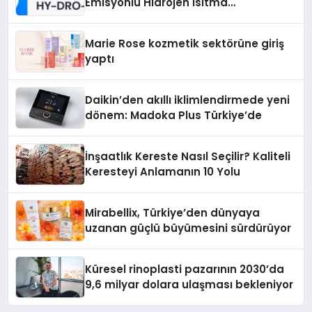
Emisyonlu Hidrojen Isıtma
Teknolojisinde ISO ve TSSA
Düzenleyici Onaylarını Aldı
Marie Rose kozmetik sektörüne giriş
yaptı
Daikin’den akıllı iklimlendirmede yeni
dönem: Madoka Plus Türkiye’de
İnşaatlık Kereste Nasıl Seçilir? Kaliteli
Keresteyi Anlamanın 10 Yolu
Mirabellix, Türkiye’den dünyaya
uzanan güçlü büyümesini sürdürüyor
Küresel rinoplasti pazarının 2030’da
9,6 milyar dolara ulaşması bekleniyor