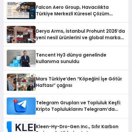
Falcon Aero Group, Havacılıkta
Türkiye Merkezli Küresel Çözüm
Ortağı Olma Yolunda İlerliyor
Derya Arms, İstanbul Prohunt 2026’da
yeni nesil ürünlerini ve global marka
vizyonunu sergiledi
Tencent Hy3 dünya genelinde
kullanıma sunuldu
Mars Türkiye’den “Köpeğini İşe Götür
Haftası” çağrısı
Telegram Grupları ve Topluluk Keşfi:
Kripto Topluluklarını Telegram’da
Keşfetmek
Kleen-Hy-Dro-Gen Inc., Sıfır Karbon