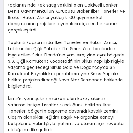
toplantısında, tek satış yetkilisi olan Coldwell Banker
Deniz Gayrimenkul’un Kurucusu Broker İlker Tanerler ve
Broker Hakan Akıncı yaklaşık 100 gayrimenkul
danışmanına projelerin ayrıntılarını içeren bir sunum
gerçekleştirdi.
Toplantı kapsamında İlker Tanerler ve Hakan Akıncı,
katılımcıları Çiğli Yakakent’te Sirius Yapı tarafından
inşa edilen Sirius Florida’nın yanı sıra; yine aynı bölgede
S.S. Çiğli Kamukent Kooperatifi’nin Sirius Yapı işbirliğiyle
yaşama geçireceği Sirius Gold ve Doğançay’da S.S.
Kamukent Bayraklı Kooperatifi’nin yine Sirius Yapı ile
birlikte projelendireceği Nova Star Residence hakkında
bilgilendirdi.
İzmir’in yeni çekim merkezi olan kuzey aksının
yatırımcılar için fırsatlar sunduğunu belirten İlker
Tanerler, bölgenin depreme dayanıklı kayalık zemini,
ulaşım olanakları, eğitim sağlık ve organize sanayi
bölgelerine yakınlığıyla, yatırım ve oturum için revaçta
olduğunu dile getirdi.