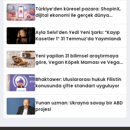
Türkiye’den küresel pazara: ShopinX,
dijital ekonomi ile gerçek dünya
alışverişini bir araya getirmeyi
hedefliyor
Ayla Selvi’den Yedi Yeni Şarkı: “Kayıp
Kasetler 1” 31 Temmuz’da Yayımlandı
Yeni yapilan 31 bilimsel araştırmaya
göre, Vegan Köpek Maması ve Vegan
Kedi Mamasının İyi Sindirildiğini
Ortaya Koydu
Bhaktawer: Uluslararası hukuk Filistin
konusunda çifte standart uyguluyor
Yunan uzman: Ukrayna savaşı bir ABD
projesi