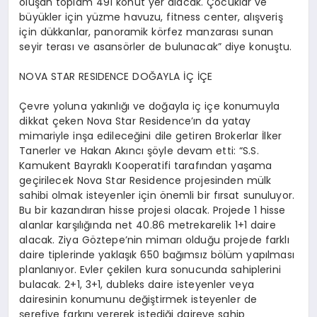
oluşan toplam 491 konut yer alacak. Çocuklar ve
büyükler için yüzme havuzu, fitness center, alışveriş
için dükkanlar, panoramik körfez manzarası sunan
seyir terası ve asansörler de bulunacak” diye konuştu.
NOVA STAR RESIDENCE DOĞAYLA İÇ İÇE
Çevre yoluna yakınlığı ve doğayla iç içe konumuyla
dikkat çeken Nova Star Residence’ın da yatay
mimariyle inşa edileceğini dile getiren Brokerlar İlker
Tanerler ve Hakan Akıncı şöyle devam etti: “S.S.
Kamukent Bayraklı Kooperatifi tarafından yaşama
geçirilecek Nova Star Residence projesinden mülk
sahibi olmak isteyenler için önemli bir fırsat sunuluyor.
Bu bir kazandıran hisse projesi olacak. Projede 1 hisse
alanlar karşılığında net 40.86 metrekarelik 1+1 daire
alacak. Ziya Göztepe’nin mimarı olduğu projede farklı
daire tiplerinde yaklaşık 650 bağımsız bölüm yapılması
planlanıyor. Evler çekilen kura sonucunda sahiplerini
bulacak. 2+1, 3+1, dubleks daire isteyenler veya
dairesinin konumunu değiştirmek isteyenler de
şerefiye farkını vererek istediği daireye sahip