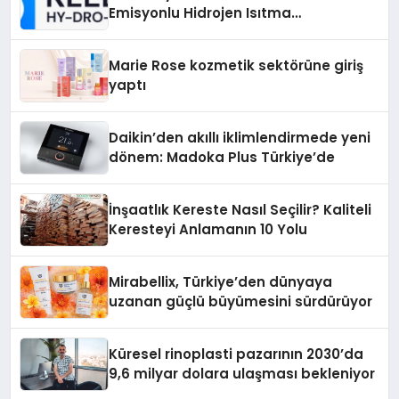
Emisyonlu Hidrojen Isıtma
Teknolojisinde ISO ve TSSA
Düzenleyici Onaylarını Aldı
Marie Rose kozmetik sektörüne giriş
yaptı
Daikin’den akıllı iklimlendirmede yeni
dönem: Madoka Plus Türkiye’de
İnşaatlık Kereste Nasıl Seçilir? Kaliteli
Keresteyi Anlamanın 10 Yolu
Mirabellix, Türkiye’den dünyaya
uzanan güçlü büyümesini sürdürüyor
Küresel rinoplasti pazarının 2030’da
9,6 milyar dolara ulaşması bekleniyor