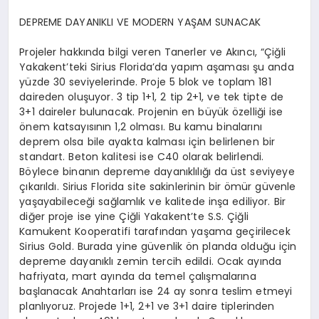
DEPREME DAYANIKLI VE MODERN YAŞAM SUNACAK
Projeler hakkında bilgi veren Tanerler ve Akıncı, “Çiğli
Yakakent’teki Sirius Florida’da yapım aşaması şu anda
yüzde 30 seviyelerinde. Proje 5 blok ve toplam 181
daireden oluşuyor. 3 tip 1+1, 2 tip 2+1, ve tek tipte de
3+1 daireler bulunacak. Projenin en büyük özelliği ise
önem katsayısının 1,2 olması. Bu kamu binalarını
deprem olsa bile ayakta kalması için belirlenen bir
standart. Beton kalitesi ise C40 olarak belirlendi.
Böylece binanın depreme dayanıklılığı da üst seviyeye
çıkarıldı. Sirius Florida site sakinlerinin bir ömür güvenle
yaşayabileceği sağlamlık ve kalitede inşa ediliyor. Bir
diğer proje ise yine Çiğli Yakakent’te S.S. Çiğli
Kamukent Kooperatifi tarafından yaşama geçirilecek
Sirius Gold. Burada yine güvenlik ön planda olduğu için
depreme dayanıklı zemin tercih edildi. Ocak ayında
hafriyata, mart ayında da temel çalışmalarına
başlanacak Anahtarları ise 24 ay sonra teslim etmeyi
planlıyoruz. Projede 1+1, 2+1 ve 3+1 daire tiplerinden