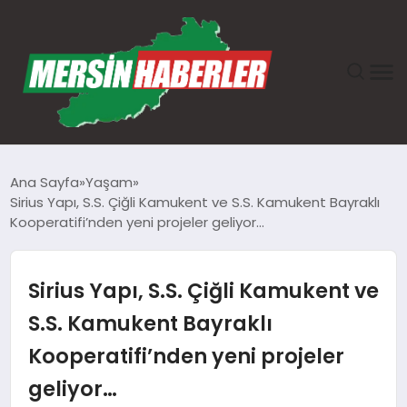
ANASAYFA
Ana Sayfa
Yaşam
Sirius Yapı, S.S. Çiğli Kamukent ve S.S. Kamukent Bayraklı
GÜNDEM
Kooperatifi’nden yeni projeler geliyor…
EKONOMI
Sirius Yapı, S.S. Çiğli Kamukent ve
SAĞLIK
S.S. Kamukent Bayraklı
Kooperatifi’nden yeni projeler
TEKNOLOJI
geliyor…
SPOR