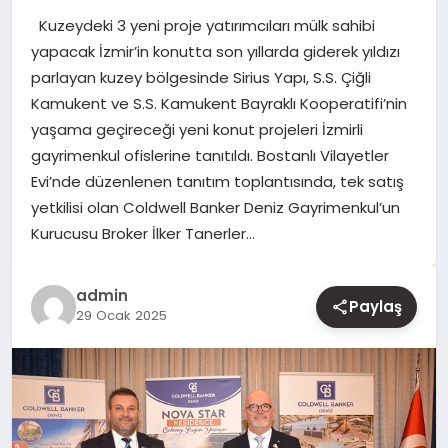
Kuzeydeki 3 yeni proje yatırımcıları mülk sahibi
YAŞAM
yapacak İzmir’in konutta son yıllarda giderek yıldızı
parlayan kuzey bölgesinde Sirius Yapı, S.S. Çiğli
EĞITIM
Kamukent ve S.S. Kamukent Bayraklı Kooperatifi’nin
yaşama geçireceği yeni konut projeleri İzmirli
gayrimenkul ofislerine tanıtıldı. Bostanlı Vilayetler
Evi’nde düzenlenen tanıtım toplantısında, tek satış
yetkilisi olan Coldwell Banker Deniz Gayrimenkul’un
Kurucusu Broker İlker Tanerler…
admin
Paylaş
29 Ocak 2025