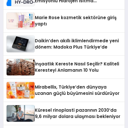
Emisyonlu Hidrojen Isıtma
Teknolojisinde ISO ve TSSA
Düzenleyici Onaylarını Aldı
Marie Rose kozmetik sektörüne giriş
yaptı
Daikin’den akıllı iklimlendirmede yeni
dönem: Madoka Plus Türkiye’de
İnşaatlık Kereste Nasıl Seçilir? Kaliteli
Keresteyi Anlamanın 10 Yolu
Mirabellix, Türkiye’den dünyaya
uzanan güçlü büyümesini sürdürüyor
Küresel rinoplasti pazarının 2030’da
9,6 milyar dolara ulaşması bekleniyor