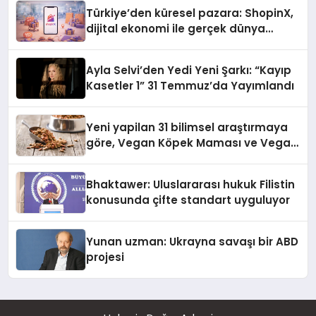
Türkiye’den küresel pazara: ShopinX,
dijital ekonomi ile gerçek dünya
alışverişini bir araya getirmeyi
hedefliyor
Ayla Selvi’den Yedi Yeni Şarkı: “Kayıp
Kasetler 1” 31 Temmuz’da Yayımlandı
Yeni yapilan 31 bilimsel araştırmaya
göre, Vegan Köpek Maması ve Vegan
Kedi Mamasının İyi Sindirildiğini
Ortaya Koydu
Bhaktawer: Uluslararası hukuk Filistin
konusunda çifte standart uyguluyor
Yunan uzman: Ukrayna savaşı bir ABD
projesi