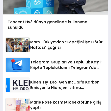
Tencent Hy3 dünya genelinde kullanıma
sunuldu
Mars Türkiye’den “Köpeğini İşe Götür
Haftası” çağrısı
Telegram Grupları ve Topluluk Keşfi:
Kripto Topluluklarını Telegram’da
Keşfetmek
Kleen-Hy-Dro-Gen Inc., Sıfır Karbon
Emisyonlu Hidrojen Isıtma
Teknolojisinde ISO ve TSSA
Düzenleyici Onaylarını Aldı
Marie Rose kozmetik sektörüne giriş
yaptı