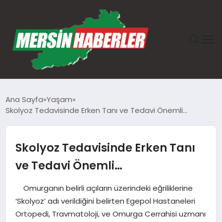
ANASAYFA
Ana Sayfa
Yaşam
Skolyoz Tedavisinde Erken Tanı ve Tedavi Önemli…
GÜNDEM
EKONOMI
Skolyoz Tedavisinde Erken Tanı
ve Tedavi Önemli…
SAĞLIK
Omurganın belirli açıların üzerindeki eğriliklerine
TEKNOLOJI
‘Skolyoz’ adı verildiğini belirten Egepol Hastaneleri
Ortopedi, Travmatoloji, ve Omurga Cerrahisi uzmanı
SPOR