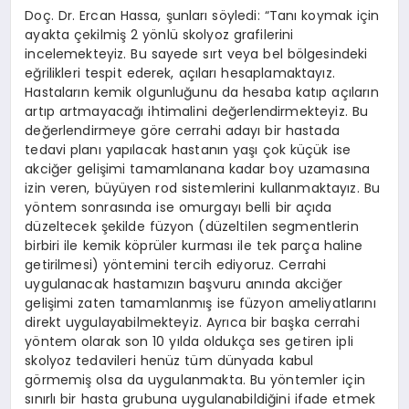
Doç. Dr. Ercan Hassa, şunları söyledi: “Tanı koymak için
ayakta çekilmiş 2 yönlü skolyoz grafilerini
incelemekteyiz. Bu sayede sırt veya bel bölgesindeki
eğrilikleri tespit ederek, açıları hesaplamaktayız.
Hastaların kemik olgunluğunu da hesaba katıp açıların
artıp artmayacağı ihtimalini değerlendirmekteyiz. Bu
değerlendirmeye göre cerrahi adayı bir hastada
tedavi planı yapılacak hastanın yaşı çok küçük ise
akciğer gelişimi tamamlanana kadar boy uzamasına
izin veren, büyüyen rod sistemlerini kullanmaktayız. Bu
yöntem sonrasında ise omurgayı belli bir açıda
düzeltecek şekilde füzyon (düzeltilen segmentlerin
birbiri ile kemik köprüler kurması ile tek parça haline
getirilmesi) yöntemini tercih ediyoruz. Cerrahi
uygulanacak hastamızın başvuru anında akciğer
gelişimi zaten tamamlanmış ise füzyon ameliyatlarını
direkt uygulayabilmekteyiz. Ayrıca bir başka cerrahi
yöntem olarak son 10 yılda oldukça ses getiren ipli
skolyoz tedavileri henüz tüm dünyada kabul
görmemiş olsa da uygulanmakta. Bu yöntemler için
sınırlı bir hasta grubuna uygulanabildiğini ifade etmek