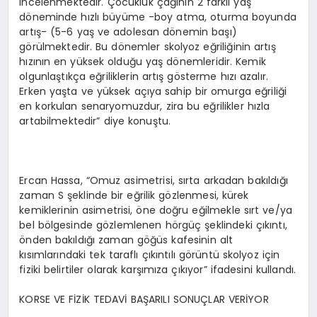
incelenmektedir. Çocukluk çağının 2 farklı yaş
döneminde hızlı büyüme -boy atma, oturma boyunda
artış- (5-6 yaş ve adolesan dönemin başı)
görülmektedir. Bu dönemler skolyoz eğriliğinin artış
hızının en yüksek olduğu yaş dönemleridir. Kemik
olgunlaştıkça eğriliklerin artış gösterme hızı azalır.
Erken yaşta ve yüksek açıya sahip bir omurga eğriliği
en korkulan senaryomuzdur, zira bu eğrilikler hızla
artabilmektedir” diye konuştu.
Ercan Hassa, “Omuz asimetrisi, sırta arkadan bakıldığı
zaman S şeklinde bir eğrilik gözlenmesi, kürek
kemiklerinin asimetrisi, öne doğru eğilmekle sırt ve/ya
bel bölgesinde gözlemlenen hörgüç şeklindeki çıkıntı,
önden bakıldığı zaman göğüs kafesinin alt
kısımlarındaki tek taraflı çıkıntılı görüntü skolyoz için
fiziki belirtiler olarak karşımıza çıkıyor” ifadesini kullandı.
KORSE VE FİZİK TEDAVİ BAŞARILI SONUÇLAR VERİYOR