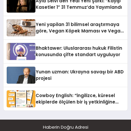
Ayla Selvi’den Yedi Yeni Şarkı: “Kayıp
Kasetler 1” 31 Temmuz’da Yayımlandı
Yeni yapilan 31 bilimsel araştırmaya
göre, Vegan Köpek Maması ve Vegan
Kedi Mamasının İyi Sindirildiğini
Ortaya Koydu
Bhaktawer: Uluslararası hukuk Filistin
konusunda çifte standart uyguluyor
Yunan uzman: Ukrayna savaşı bir ABD
projesi
Cowboy English: “İngilizce, küresel
ekiplerde ölçülen bir iş yetkinliğine
dönüşüyor”
Haberin Doğru Adresi