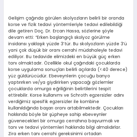
Gelişim çağında görülen skolyozların belirli bir oranda
korse ve fizik tedavi yöntemleriyle tedavi edilebildiği
dile getiren Doç. Dr. Ercan Hassa, sözlerine şöyle
devam etti: “Erken başlangıçlı skolyoz görülme
insidansı yaklaşık yüzde 3’tür. Bu skolyozların yüzde 3’ü
yani çok düşük bir oranı cerrahi müdahaleyle tedavi
ediliyor. Bu tedavide elimizdeki en büyük güç erken
tanı olmaktadır. Özellikle okul çağındaki çocuklarda
korse uygulama sonuçları belirli açılarda (<40 derece)
yüz güldürücüdür. Ebeveynlerin çocuğu banyo
yaptırırken ve/ya giydirirken yapacağı gözlemler
çocuklarda omurga eğriliğinin belirtilerini tespit
ettirebilir. Korse kullanımı ve Schroth egzersizler adını
verdiğimiz spesifik egzersizler ile kombine
kullanıldığında başarı oranı artabilmektedir. Çocukları
hakkında böyle bir şüpheye sahip ebeveynler
güvenecekleri bir omurga cerrahına başvurmalı ve
tanı ve tedavi yöntemleri hakkında bilgi almalıdırlar.
Zira erken tanı cerrahi gereksinimi ortadan