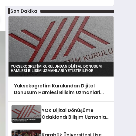
Son Dakika
Yuksekogretim Kurulundan Dijital
Donusum Hamlesi Bilisim Uzmanlari
Yetistiriliyor
YÖK Dijital Dönüşüme
Odaklandı Bilişim Uzmanları
Yetiştiriliyor
Karabük Üniversitesi Lise