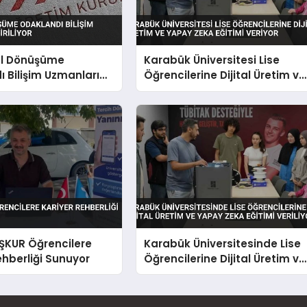
tal Dönüşüme
Karabük Üniversitesi Lise
 Bilişim Uzmanları
Öğrencilerine Dijital Üretim ve
yor
Yapay Zeka Eğitimi Veriyor
İŞKUR Öğrencilere
Karabük Üniversitesinde Lise
ehberliği Sunuyor
Öğrencilerine Dijital Üretim ve
Yapay Zeka Eğitimi Veriliyor