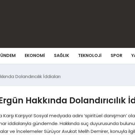
ÜNDEM
EKONOMI
SAĞLIK
TEKNOLOJI
SPOR
Y
kında Dolandırıcılık İddiaları
Ergün Hakkında Dolandırıcılık İd
Karşı Karşıya! Sosyal medyada adını ‘spiritüel danışman’ ola
stismar iddialarıyla gündemde. Hakkında suç duyurusunda bulun
ialar ve İncelemeler Sürüyor Avukat Melih Demirer, konuyla ilgil