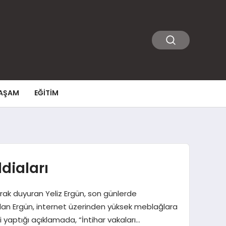
AŞAM
EĞITIM
diaları
rak duyuran Yeliz Ergün, son günlerde
ulan Ergün, internet üzerinden yüksek meblağlara
i yaptığı açıklamada, “İntihar vakaları…