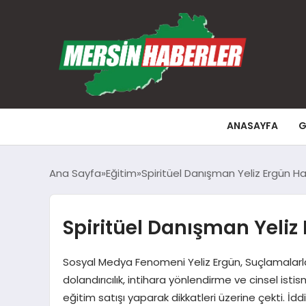
ANASAYFA
G
Ana Sayfa
Eğitim
Spiritüel Danışman Yeliz Ergün Hak
Spiritüel Danışman Yeliz 
Sosyal Medya Fenomeni Yeliz Ergün, Suçlamalarla 
dolandırıcılık, intihara yönlendirme ve cinsel i
eğitim satışı yaparak dikkatleri üzerine çekti. İdd