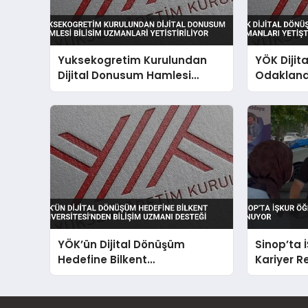
Yuksekogretim Kurulundan
YÖK Diji
Dijital Donusum Hamlesi
Odaklandı
Bilisim Uzmanlari Yetistiriliyor
Yetiştirili
YÖK’ün Dijital Dönüşüm
Sinop’ta 
Hedefine Bilkent
Kariyer R
Üniversitesi’nden Bilişim
Uzmanı Desteği