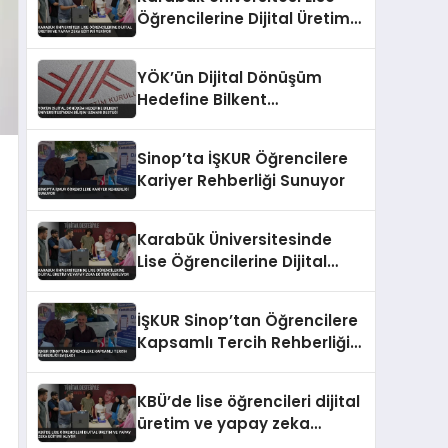
Öğrencilerine Dijital Üretim
ve Yapay Zeka Eğitimi
Veriyor
YÖK’ün Dijital Dönüşüm
Hedefine Bilkent
Üniversitesi’nden Bilişim
Uzmanı Desteği
Sinop’ta İŞKUR Öğrencilere
Kariyer Rehberliği Sunuyor
Karabük Üniversitesinde
Lise Öğrencilerine Dijital
Üretim ve Yapay Zeka
Eğitimi Veriliyor
İŞKUR Sinop’tan Öğrencilere
Kapsamlı Tercih Rehberliği
Başladı
KBÜ’de lise öğrencileri dijital
üretim ve yapay zeka
eğitimi alıyor