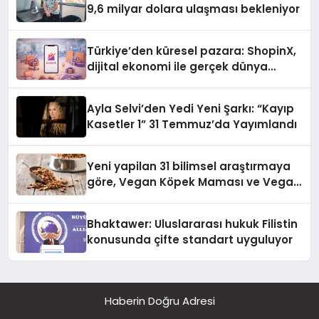
9,6 milyar dolara ulaşması bekleniyor
Türkiye’den küresel pazara: ShopinX,
dijital ekonomi ile gerçek dünya
alışverişini bir araya getirmeyi
hedefliyor
Ayla Selvi’den Yedi Yeni Şarkı: “Kayıp
Kasetler 1” 31 Temmuz’da Yayımlandı
Yeni yapilan 31 bilimsel araştırmaya
göre, Vegan Köpek Maması ve Vegan
Kedi Mamasının İyi Sindirildiğini
Ortaya Koydu
Bhaktawer: Uluslararası hukuk Filistin
konusunda çifte standart uyguluyor
Haberin Doğru Adresi