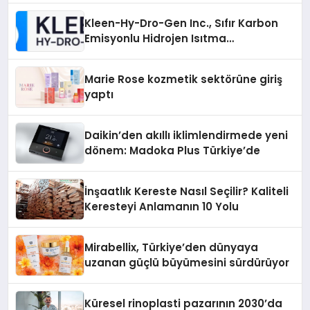
Kleen-Hy-Dro-Gen Inc., Sıfır Karbon
Emisyonlu Hidrojen Isıtma
Teknolojisinde ISO ve TSSA
Düzenleyici Onaylarını Aldı
Marie Rose kozmetik sektörüne giriş
yaptı
Daikin’den akıllı iklimlendirmede yeni
dönem: Madoka Plus Türkiye’de
İnşaatlık Kereste Nasıl Seçilir? Kaliteli
Keresteyi Anlamanın 10 Yolu
Mirabellix, Türkiye’den dünyaya
uzanan güçlü büyümesini sürdürüyor
Küresel rinoplasti pazarının 2030’da