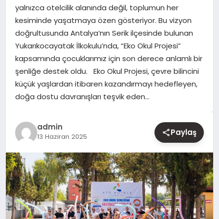
yalnızca otelcilik alanında değil, toplumun her
kesiminde yaşatmaya özen gösteriyor. Bu vizyon
YAŞAM
doğrultusunda Antalya’nın Serik ilçesinde bulunan
Yukarıkocayatak İlkokulu’nda, “Eko Okul Projesi”
EĞITIM
kapsamında çocuklarımız için son derece anlamlı bir
şenliğe destek oldu. Eko Okul Projesi, çevre bilincini
küçük yaşlardan itibaren kazandırmayı hedefleyen,
doğa dostu davranışları teşvik eden…
admin
Paylaş
13 Haziran 2025