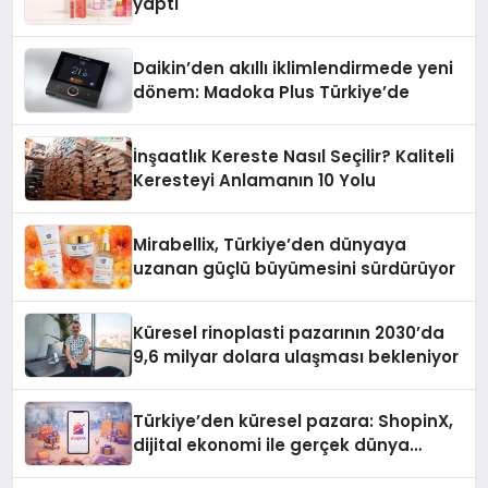
yaptı
Daikin’den akıllı iklimlendirmede yeni
dönem: Madoka Plus Türkiye’de
İnşaatlık Kereste Nasıl Seçilir? Kaliteli
Keresteyi Anlamanın 10 Yolu
Mirabellix, Türkiye’den dünyaya
uzanan güçlü büyümesini sürdürüyor
Küresel rinoplasti pazarının 2030’da
9,6 milyar dolara ulaşması bekleniyor
Türkiye’den küresel pazara: ShopinX,
dijital ekonomi ile gerçek dünya
alışverişini bir araya getirmeyi