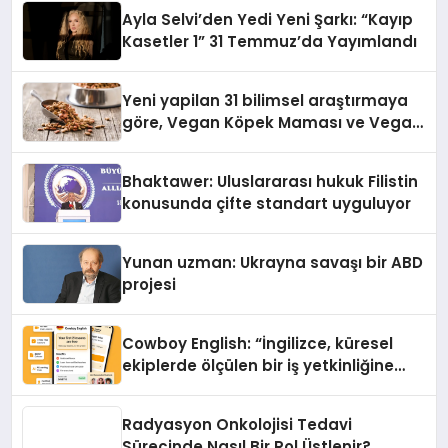
hedefliyor
Ayla Selvi’den Yedi Yeni Şarkı: “Kayıp
Kasetler 1” 31 Temmuz’da Yayımlandı
Yeni yapilan 31 bilimsel araştırmaya
göre, Vegan Köpek Maması ve Vegan
Kedi Mamasının İyi Sindirildiğini
Ortaya Koydu
Bhaktawer: Uluslararası hukuk Filistin
konusunda çifte standart uyguluyor
Yunan uzman: Ukrayna savaşı bir ABD
projesi
Cowboy English: “İngilizce, küresel
ekiplerde ölçülen bir iş yetkinliğine
dönüşüyor”
Radyasyon Onkolojisi Tedavi
Sürecinde Nasıl Bir Rol Üstlenir?