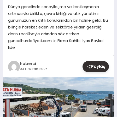
Dünya genelinde sanayileşme ve kentleşmenin
YAŞAM
artmasıyla birlikte, çevre kirliliği ve atık yönetimi
günümüzün en kritik konularından biri haline geldi. Bu
EĞITIM
bilinçle hareket eden ve sektörde yılların getirdiği
derin tecrübeyle adından söz ettiren
guncelhurdafiyati.com.tr, Firma Sahibi İlyas Baykal
lide
haberci
Paylaş
03 Haziran 2026