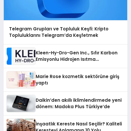
Telegram Grupları ve Topluluk Keşfi: Kripto
Topluluklarını Telegram’da Keşfetmek
Kleen-Hy-Dro-Gen Inc., Sıfır Karbon
Emisyonlu Hidrojen Isıtma
Teknolojisinde ISO ve TSSA
Düzenleyici Onaylarını Aldı
Marie Rose kozmetik sektörüne giriş
yaptı
Daikin’den akıllı iklimlendirmede yeni
dönem: Madoka Plus Türkiye’de
İnşaatlık Kereste Nasıl Seçilir? Kaliteli
Keresteyi Anlamanın 10 Yolu