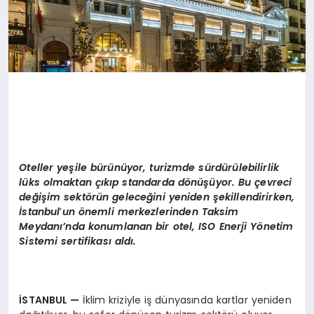
Oteller yeşile bürünüyor, turizmde sürdürülebilirlik
lüks olmaktan çıkıp standarda d
ö
nüşüyor. Bu çevreci
değişim sekt
ö
rün geleceğini yeniden şekillendirirken,
İstanbul
’
un
ö
nemli merkezlerinden Taksim
Meydanı’nda konumlanan bir otel, ISO Enerji Y
ö
netim
Sistemi sertifikası aldı.
İSTANBUL
—
İklim kriziyle iş dünyasında kartlar yeniden