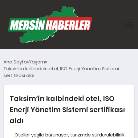
ANASAYFA
Ana Sayfa
Yaşam
Taksim’in kalbindeki otel, ISO Enerji Yönetim Sistemi
GÜNDEM
sertifikası aldı
EKONOMI
Taksim’in kalbindeki otel, ISO
SAĞLIK
Enerji Yönetim Sistemi sertifikası
aldı
TEKNOLOJI
Oteller yeşile bürünüyor, turizmde sürdürülebilirlik
SPOR