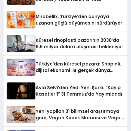
Mirabellix, Türkiye’den dünyaya
uzanan güçlü büyümesini sürdürüyor
Küresel rinoplasti pazarının 2030’da
9,6 milyar dolara ulaşması bekleniyor
Türkiye’den küresel pazara: ShopinX,
dijital ekonomi ile gerçek dünya
alışverişini bir araya getirmeyi
hedefliyor
Ayla Selvi’den Yedi Yeni Şarkı: “Kayıp
Kasetler 1” 31 Temmuz’da Yayımlandı
Yeni yapilan 31 bilimsel araştırmaya
göre, Vegan Köpek Maması ve Vegan
Kedi Mamasının İyi Sindirildiğini
Ortaya Koydu