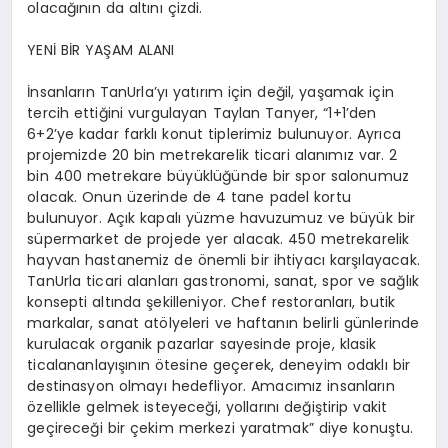
olacağının da altını çizdi.
YENİ BİR YAŞAM ALANI
İnsanların
TanUrla’yı
yatırım için değil, yaşamak için
tercih ettiğini vurgulayan Taylan
Tanyer
, “1+1’den
6+2’ye kadar farklı konut tiplerimiz bulunuyor. Ayrıca
projemizde 20 bin metrekarelik ticari alanımız var. 2
bin 400 metrekare büyüklüğünde bir spor salonumuz
olacak. Onun üzerinde de 4 tane
padel
kortu
bulunuyor. Açık kapalı yüzme havuzumuz ve büyük bir
süpermarket de projede yer alacak. 450 metrekarelik
hayvan hastanemiz de önemli bir ihtiyacı karşılayacak.
TanUrla
ticari alanları gastronomi, sanat, spor ve sağlık
konsepti altında şekilleniyor.
Chef
restoranları, butik
markalar, sanat atölyeleri ve haftanın belirli günlerinde
kurulacak organik pazarlar sayesinde proje, klasik
ticalan
anlayışının ötesine geçerek, deneyim odaklı bir
destinasyon olmayı hedefliyor. Amacımız insanların
özellikle gelmek isteyeceği, yollarını değiştirip vakit
geçireceği bir çekim merkezi yaratmak” diye konuştu.