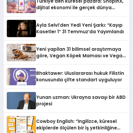
Türkiye’den küresel pazara: ShopinX,
dijital ekonomi ile gerçek dünya
alışverişini bir araya getirmeyi
hedefliyor
Ayla Selvi’den Yedi Yeni Şarkı: “Kayıp
Kasetler 1” 31 Temmuz’da Yayımlandı
Yeni yapilan 31 bilimsel araştırmaya
göre, Vegan Köpek Maması ve Vegan
Kedi Mamasının İyi Sindirildiğini
Ortaya Koydu
Bhaktawer: Uluslararası hukuk Filistin
konusunda çifte standart uyguluyor
Yunan uzman: Ukrayna savaşı bir ABD
projesi
Cowboy English: “İngilizce, küresel
ekiplerde ölçülen bir iş yetkinliğine