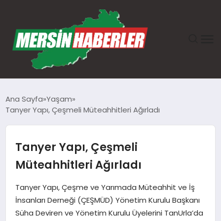
ANASAYFA
Ana Sayfa
Yaşam
Tanyer Yapı, Çeşmeli Müteahhitleri Ağırladı
GÜNDEM
EKONOMI
Tanyer Yapı, Çeşmeli
Müteahhitleri Ağırladı
SAĞLIK
Tanyer Yapı, Çeşme ve Yarımada Müteahhit ve İş
TEKNOLOJI
İnsanları Derneği (ÇEŞMÜD) Yönetim Kurulu Başkanı
Süha Deviren ve Yönetim Kurulu Üyelerini TanUrla’da
SPOR