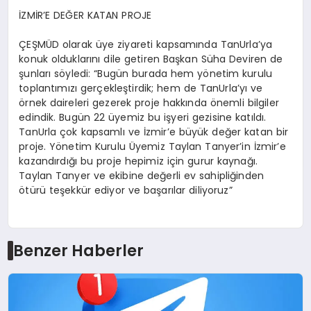
İZMİR’E DEĞER KATAN PROJE
ÇEŞMÜD olarak üye ziyareti kapsamında
TanUrla’ya
konuk olduklarını dile getiren Başkan Süha Deviren de
şunları söyledi: “Bugün burada hem yönetim kurulu
toplantımızı
gerçekleştirdik;
hem de
TanUrla’yı
ve
örnek daireleri gezerek proje hakkında önemli bilgiler
edindik. Bugün 22 üyemiz bu işyeri gezisine katıldı.
TanUrla
çok kapsamlı ve İzmir’e büyük değer katan bir
proje. Yönetim Kurulu Üyemiz Taylan
Tanyer’in
İzmir’e
kazandırdığı bu proje hepimiz için gurur kaynağı.
Taylan
Tanyer
ve ekibine değerli ev sahipliğinden
ötürü teşekkür ediyor ve başarılar diliyoruz”
Benzer Haberler