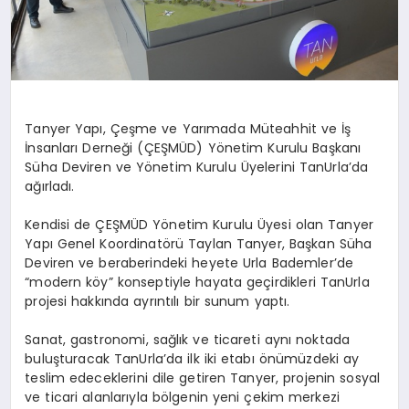
Tanyer
Yapı, Çeşme ve Yarımada Müteahhit ve İş
İnsanları Derneği (ÇEŞMÜD) Yönetim Kurulu Başkanı
Süha Deviren ve Yönetim Kurulu Üyelerini
TanUrla’da
ağırladı.
Kendisi de ÇEŞMÜD Yönetim Kurulu Üyesi olan
Tanyer
Yapı Genel Koordinatörü Taylan
Tanyer
, Başkan Süha
Deviren ve beraberindeki heyete Urla
Bademler’de
“modern köy” konseptiyle hayata geçirdikleri
TanUrla
projesi hakkında ayrıntılı bir sunum yaptı.
Sanat, gastronomi, sağlık ve ticareti aynı noktada
buluşturacak
TanUrla’da
ilk iki etabı önümüzdeki ay
teslim edeceklerini dile getiren
Tanyer
, projenin sosyal
ve ticari alanlarıyla bölgenin yeni çekim merkezi