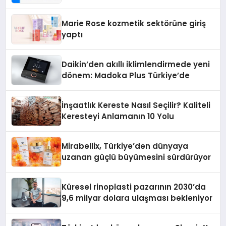
Teknolojisinde ISO ve TSSA
Düzenleyici Onaylarını Aldı
Marie Rose kozmetik sektörüne giriş
yaptı
Daikin’den akıllı iklimlendirmede yeni
dönem: Madoka Plus Türkiye’de
İnşaatlık Kereste Nasıl Seçilir? Kaliteli
Keresteyi Anlamanın 10 Yolu
Mirabellix, Türkiye’den dünyaya
uzanan güçlü büyümesini sürdürüyor
Küresel rinoplasti pazarının 2030’da
9,6 milyar dolara ulaşması bekleniyor