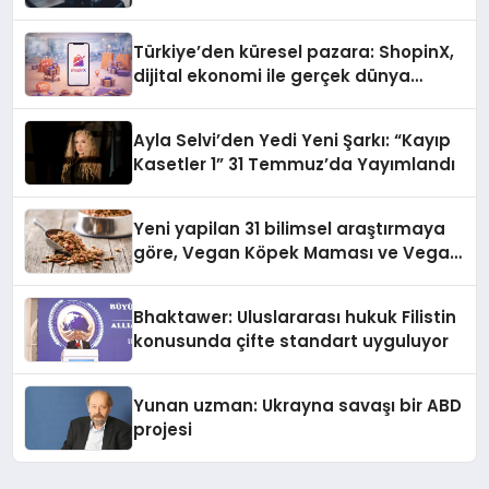
Türkiye’den küresel pazara: ShopinX,
dijital ekonomi ile gerçek dünya
alışverişini bir araya getirmeyi
hedefliyor
Ayla Selvi’den Yedi Yeni Şarkı: “Kayıp
Kasetler 1” 31 Temmuz’da Yayımlandı
Yeni yapilan 31 bilimsel araştırmaya
göre, Vegan Köpek Maması ve Vegan
Kedi Mamasının İyi Sindirildiğini
Ortaya Koydu
Bhaktawer: Uluslararası hukuk Filistin
konusunda çifte standart uyguluyor
Yunan uzman: Ukrayna savaşı bir ABD
projesi