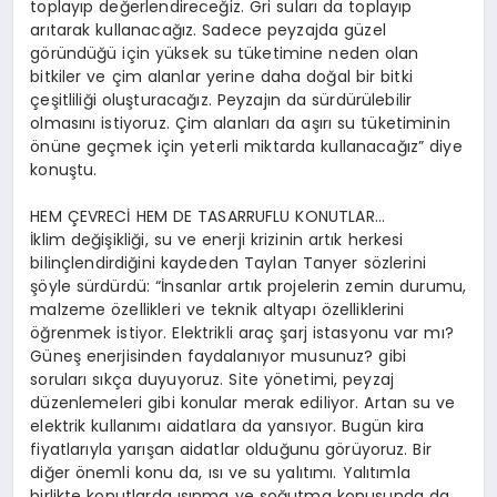
toplayıp değerlendireceğiz. Gri suları da toplayıp
arıtarak kullanacağız. Sadece peyzajda güzel
göründüğü için yüksek su tüketimine neden olan
bitkiler ve çim alanlar yerine daha doğal bir bitki
çeşitliliği oluşturacağız. Peyzajın da sürdürülebilir
olmasını istiyoruz. Çim alanları da aşırı su tüketiminin
önüne geçmek için yeterli miktarda kullanacağız” diye
konuştu.
HEM ÇEVRECİ HEM DE TASARRUFLU KONUTLAR…
İklim değişikliği, su ve enerji krizinin artık herkesi
bilinçlendirdiğini kaydeden Taylan Tanyer sözlerini
şöyle sürdürdü: “İnsanlar artık projelerin zemin durumu,
malzeme özellikleri ve teknik altyapı özelliklerini
öğrenmek istiyor. Elektrikli araç şarj istasyonu var mı?
Güneş enerjisinden faydalanıyor musunuz? gibi
soruları sıkça duyuyoruz. Site yönetimi, peyzaj
düzenlemeleri gibi konular merak ediliyor. Artan su ve
elektrik kullanımı aidatlara da yansıyor. Bugün kira
fiyatlarıyla yarışan aidatlar olduğunu görüyoruz. Bir
diğer önemli konu da, ısı ve su yalıtımı. Yalıtımla
birlikte konutlarda ısınma ve soğutma konusunda da