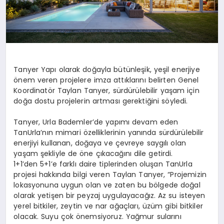
Tanyer Yapı olarak doğayla bütünleşik, yeşil enerjiye
önem veren projelere imza attıklarını belirten Genel
Koordinatör Taylan Tanyer, sürdürülebilir yaşam için
doğa dostu projelerin artması gerektiğini söyledi.
Tanyer, Urla Bademler’de yapımı devam eden
TanUrla’nın mimari özelliklerinin yanında sürdürülebilir
enerjiyi kullanan, doğaya ve çevreye saygılı olan
yaşam şekliyle de öne çıkacağını dile getirdi.
1+1’den 5+1’e farklı daire tiplerinden oluşan TanUrla
projesi hakkında bilgi veren Taylan Tanyer, “Projemizin
lokasyonuna uygun olan ve zaten bu bölgede doğal
olarak yetişen bir peyzaj uygulayacağız. Az su isteyen
yerel bitkiler, zeytin ve nar ağaçları, üzüm gibi bitkiler
olacak. Suyu çok önemsiyoruz. Yağmur sularını