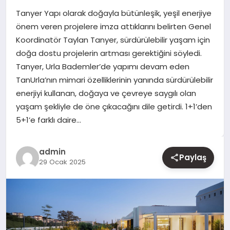
Tanyer Yapı olarak doğayla bütünleşik, yeşil enerjiye
YAŞAM
önem veren projelere imza attıklarını belirten Genel
Koordinatör Taylan Tanyer, sürdürülebilir yaşam için
EĞITIM
doğa dostu projelerin artması gerektiğini söyledi.
Tanyer, Urla Bademler’de yapımı devam eden
TanUrla’nın mimari özelliklerinin yanında sürdürülebilir
enerjiyi kullanan, doğaya ve çevreye saygılı olan
yaşam şekliyle de öne çıkacağını dile getirdi. 1+1’den
5+1’e farklı daire…
admin
Paylaş
29 Ocak 2025