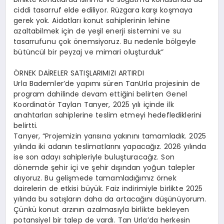
ciddi tasarruf elde ediliyor. Rüzgara karşı koşmaya
gerek yok. Aidatları konut sahiplerinin lehine
azaltabilmek için de yeşil enerji sistemini ve su
tasarrufunu çok önemsiyoruz. Bu nedenle bölgeyle
bütüncül bir peyzaj ve mimari oluşturduk”
ÖRNEK DAİRELER SATIŞLARIMIZI ARTIRDI
Urla Bademler’de yapımı süren TanUrla projesinin de
program dahilinde devam ettiğini belirten Genel
Koordinatör Taylan Tanyer, 2025 yılı içinde ilk
anahtarları sahiplerine teslim etmeyi hedeflediklerini
belirtti.
Tanyer, “Projemizin yarısına yakınını tamamladık. 2025
yılında iki adanın teslimatlarını yapacağız. 2026 yılında
ise son adayı sahipleriyle buluşturacağız. Son
dönemde şehir içi ve şehir dışından yoğun talepler
alıyoruz. Bu gelişmede tamamladığımız örnek
dairelerin de etkisi büyük. Faiz indirimiyle birlikte 2025
yılında bu satışların daha da artacağını düşünüyorum.
Çünkü konut arzının azalmasıyla birlikte bekleyen
potansiyel bir talep de vardı. Tan Urla’da herkesin