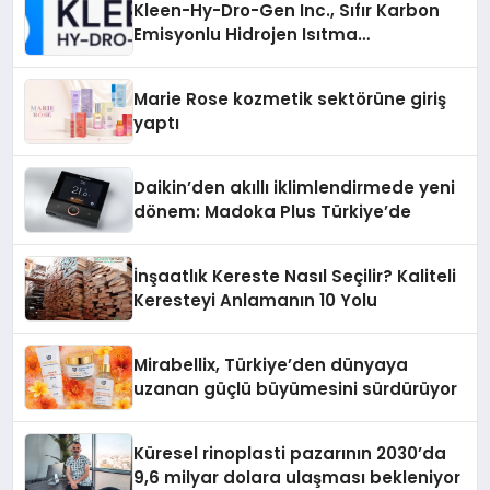
Kleen-Hy-Dro-Gen Inc., Sıfır Karbon
Emisyonlu Hidrojen Isıtma
Teknolojisinde ISO ve TSSA
Düzenleyici Onaylarını Aldı
Marie Rose kozmetik sektörüne giriş
yaptı
Daikin’den akıllı iklimlendirmede yeni
dönem: Madoka Plus Türkiye’de
İnşaatlık Kereste Nasıl Seçilir? Kaliteli
Keresteyi Anlamanın 10 Yolu
Mirabellix, Türkiye’den dünyaya
uzanan güçlü büyümesini sürdürüyor
Küresel rinoplasti pazarının 2030’da
9,6 milyar dolara ulaşması bekleniyor